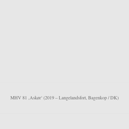
MHV 81 ‚
Askø
r‘ (2019 –
Langelandsfort,
Bagenkop / DK)