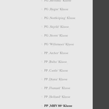
PG ‚Helsinki‘ Klasse
PG ‚Hugin‘ Klasse
PG ‚Norrköping‘ Klasse
PG ‚Skjold‘ Klasse
PG ‚Storm‘ Klasse
PG ‘Willemoes’ Klasse
PP ‚Archer‘ Klasse
PP ‚Bulta‘ Klasse
PP ‚Castle‘ Klasse
PP ‚Diana‘ Klasse
PP ‚Flamant‘ Klasse
PP ‚Holland‘ Klasse
PP ‚MHV 80‘ Klasse