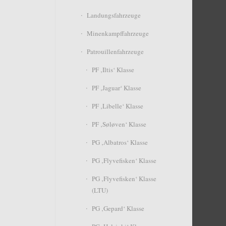
Landungsfahrzeuge
Minenkampffahrzeuge
Patrouillenfahrzeuge
PF ‚Iltis‘ Klasse
PF ‚Jaguar‘ Klasse
PF ‚Libelle‘ Klasse
PF ‚Søløven‘ Klasse
PG ‚Albatros‘ Klasse
PG ‚Flyvefisken‘ Klasse
PG ‚Flyvefisken‘ Klasse
(LTU)
PG ‚Gepard‘ Klasse