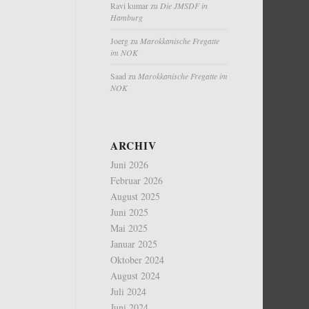
Ravi kumar
zu
Die JMSDF in
Hamburg
Joerg
zu
Marokkanische Fregatte
im NOK
Saad
zu
Marokkanische Fregatte im
NOK
ARCHIV
Juni 2026
Februar 2026
August 2025
Juni 2025
Mai 2025
Januar 2025
Oktober 2024
August 2024
Juli 2024
Juni 2024