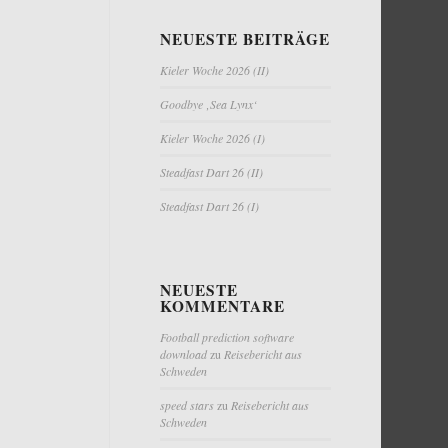
NEUESTE BEITRÄGE
Kieler Woche 2026 (II)
Goodbye ‚Sea Lynx‘
Kieler Woche 2026 (I)
Steadfast Dart 26 (II)
Steadfast Dart 26 (I)
NEUESTE
KOMMENTARE
Football prediction software
download
zu
Reisebericht aus
Schweden
speed stars
zu
Reisebericht aus
Schweden