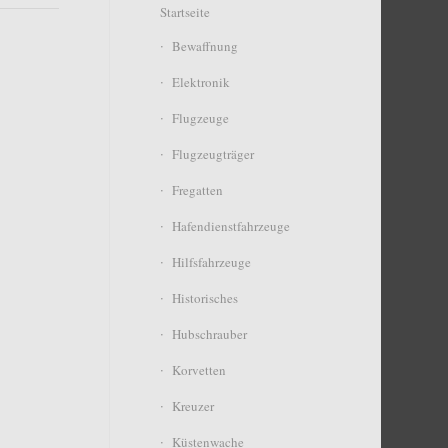
Startseite
Bewaffnung
Elektronik
Flugzeuge
Flugzeugträger
Fregatten
Hafendienstfahrzeuge
Hilfsfahrzeuge
Historisches
Hubschrauber
Korvetten
Kreuzer
Küstenwache