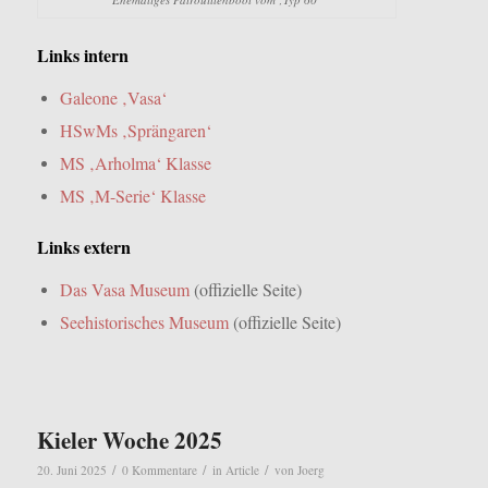
Links intern
Galeone ‚Vasa‘
HSwMs ‚Sprängaren‘
MS ‚Arholma‘ Klasse
MS ‚M-Serie‘ Klasse
Links extern
Das Vasa Museum
(offizielle Seite)
Seehistorisches Museum
(offizielle Seite)
Kieler Woche 2025
/
/
/
20. Juni 2025
0 Kommentare
in
Article
von
Joerg