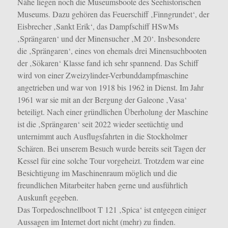
Nähe liegen noch die Museumsboote des Seehistorischen
Museums. Dazu gehören das Feuerschiff ‚Finngrundet‘, der
Eisbrecher ‚Sankt Erik‘, das Dampfschiff HSwMs
‚Sprängaren‘ und der Minensucher ‚M 20‘. Insbesondere
die ‚Sprängaren‘, eines von ehemals drei Minensuchbooten
der ‚Sökaren‘ Klasse fand ich sehr spannend.
Das Schiff
wird von einer Zweizylinder-Verbunddampfmaschine
angetrieben und war von 1918 bis 1962 in Dienst. Im Jahr
1961 war sie mit an der Bergung der Galeone ‚Vasa‘
beteiligt. Nach einer gründlichen Überholung der Maschine
ist die ‚Sprängaren‘ seit 2022 wieder seetüchtig und
unternimmt auch Ausflugsfahrten in die Stockholmer
Schären. Bei unserem Besuch wurde bereits seit Tagen der
Kessel für eine solche Tour vorgeheizt. Trotzdem war eine
Besichtigung im Maschinenraum möglich und die
freundlichen Mitarbeiter haben gerne und ausführlich
Auskunft gegeben.
Das Torpedoschnellboot T 121 ‚Spica‘ ist entgegen einiger
Aussagen im Internet dort nicht (mehr) zu finden.