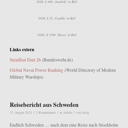
2026, L 400 ‚Anadolu‘ in Kiel
2026, L 52 ‚Castilla‘ in Kiel
2026, A 1590 ‚Derya‘ in Kiel
Links extern
Steadfast Dart 26
(Bundeswehr.de)
Global Naval Power Ranking
(World Directory of Modern
Military Warships)
Reisebericht aus Schweden
/
/
/
15. August 2025
2 Kommentare
in
Article
von
Joerg
Endlich Schweden … nach dem eine Reise nach Stockholm