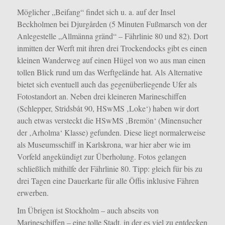
Möglicher „Beifang“ findet sich u. a. auf der Insel
Beckholmen bei Djurgården (5 Minuten Fußmarsch von der
Anlegestelle „Allmänna gränd“ – Fährlinie 80 und 82). Dort
inmitten der Werft mit ihren drei Trockendocks gibt es einen
kleinen Wanderweg auf einen Hügel von wo aus man einen
tollen Blick rund um das Werftgelände hat. Als Alternative
bietet sich eventuell auch das gegenüberliegende Ufer als
Fotostandort an. Neben drei kleineren Marineschiffen
(Schlepper, Stridsbåt 90, HSwMS ‚Loke‘) haben wir dort
auch etwas versteckt die HSwMS ‚Bremön‘ (Minensucher
der ‚Arholma‘ Klasse) gefunden. Diese liegt normalerweise
als Museumsschiff in Karlskrona, war hier aber wie im
Vorfeld angekündigt zur Überholung. Fotos gelangen
schließlich mithilfe der Fährlinie 80. Tipp: gleich für bis zu
drei Tagen eine Dauerkarte für alle Öffis inklusive Fähren
erwerben.
Im Übrigen ist Stockholm – auch abseits von
Marineschiffen – eine tolle Stadt, in der es viel zu entdecken