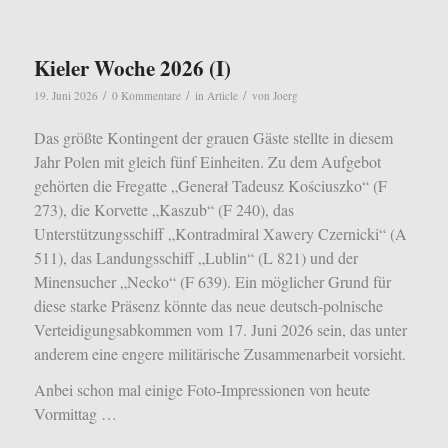
Kieler Woche 2026 (I)
/
/
/
19. Juni 2026
0 Kommentare
in
Article
von
Joerg
Das größte Kontingent der grauen Gäste stellte in diesem
Jahr Polen mit gleich fünf Einheiten. Zu dem Aufgebot
gehörten die Fregatte „Generał Tadeusz Kościuszko“ (F
273), die Korvette „Kaszub“ (F 240), das
Unterstützungsschiff „Kontradmiral Xawery Czernicki“ (A
511), das Landungsschiff „Lublin“ (L 821) und der
Minensucher „Necko“ (F 639). Ein möglicher Grund für
diese starke Präsenz könnte das neue deutsch-polnische
Verteidigungsabkommen vom 17. Juni 2026 sein, das unter
anderem eine engere militärische Zusammenarbeit vorsieht.
Anbei schon mal einige Foto-Impressionen von heute
Vormittag …