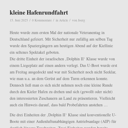
kleine Hafenrundfahrt
/
/
/
15. Juni 2025
0 Kommentare
in
Article
von
Joerg
Heute wurde zum ersten Mal der nationale Veteranentag in
Deutschland gefeiert. Mit Sicherheit nur zufällig am selben Tag
wurde den Spaziergängern am heutigen Abend auf der Kiellinie
ein seltenes Spektakel geboten.
Die dritte Einheit der israelischen ‚Dolphin II‘ Klasse wurde von
einem Liegeplatz auf einen andern verlegt. Das U-Boot wurde erst
am Freitag ausgedockt und war mit Sicherheit noch nicht Seeklar,
wie man u.a. an dem Gerüst auf dem Turm erkennen konnte.
Dennoch ließ man es sich nicht nehmen noch eine kleine Runde
durch den Kieler Hafen zu drehen und sich (gewollt oder nicht)
den interessierten Zuschauern an Land zu präsentieren. Vielleicht
auch ein Hinweis darauf, dass bald Probefahrten anstehen …
Die drei Einheiten der ‚Dolphin II‘ Klasse sind konventionelle U-
Boote mit einer Außenluftunabhängigen Antriebsanlage (AIP) für
deutlich längere Tauchzeiten. Zwei Einheiten wurden bereits