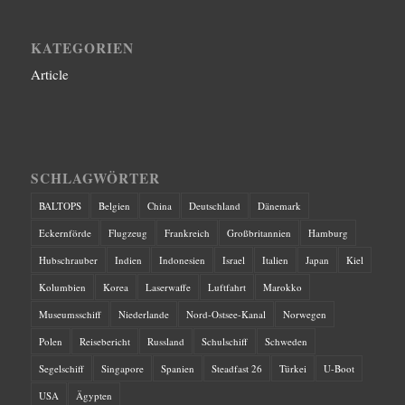
KATEGORIEN
Article
SCHLAGWÖRTER
BALTOPS
Belgien
China
Deutschland
Dänemark
Eckernförde
Flugzeug
Frankreich
Großbritannien
Hamburg
Hubschrauber
Indien
Indonesien
Israel
Italien
Japan
Kiel
Kolumbien
Korea
Laserwaffe
Luftfahrt
Marokko
Museumsschiff
Niederlande
Nord-Ostsee-Kanal
Norwegen
Polen
Reisebericht
Russland
Schulschiff
Schweden
Segelschiff
Singapore
Spanien
Steadfast 26
Türkei
U-Boot
USA
Ägypten