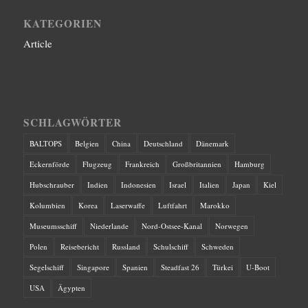
KATEGORIEN
Article
SCHLAGWÖRTER
BALTOPS
Belgien
China
Deutschland
Dänemark
Eckernförde
Flugzeug
Frankreich
Großbritannien
Hamburg
Hubschrauber
Indien
Indonesien
Israel
Italien
Japan
Kiel
Kolumbien
Korea
Laserwaffe
Luftfahrt
Marokko
Museumsschiff
Niederlande
Nord-Ostsee-Kanal
Norwegen
Polen
Reisebericht
Russland
Schulschiff
Schweden
Segelschiff
Singapore
Spanien
Steadfast 26
Türkei
U-Boot
USA
Ägypten