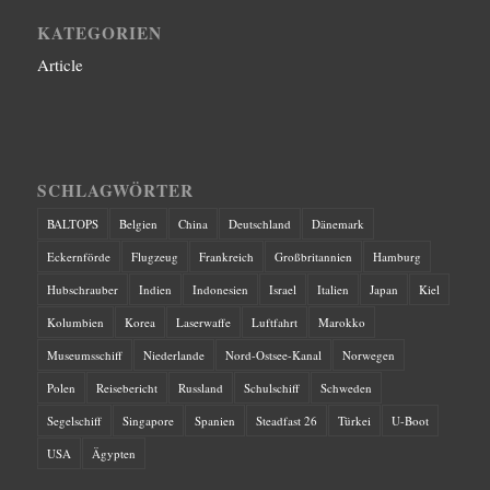
KATEGORIEN
Article
SCHLAGWÖRTER
BALTOPS
Belgien
China
Deutschland
Dänemark
Eckernförde
Flugzeug
Frankreich
Großbritannien
Hamburg
Hubschrauber
Indien
Indonesien
Israel
Italien
Japan
Kiel
Kolumbien
Korea
Laserwaffe
Luftfahrt
Marokko
Museumsschiff
Niederlande
Nord-Ostsee-Kanal
Norwegen
Polen
Reisebericht
Russland
Schulschiff
Schweden
Segelschiff
Singapore
Spanien
Steadfast 26
Türkei
U-Boot
USA
Ägypten