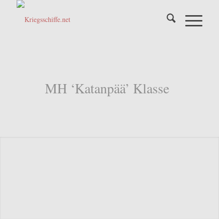
MH ‘Katanpää’ Klasse