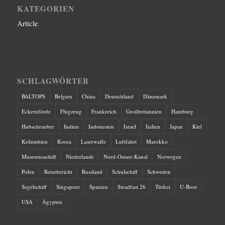
KATEGORIEN
Article
SCHLAGWÖRTER
BALTOPS
Belgien
China
Deutschland
Dänemark
Eckernförde
Flugzeug
Frankreich
Großbritannien
Hamburg
Hubschrauber
Indien
Indonesien
Israel
Italien
Japan
Kiel
Kolumbien
Korea
Laserwaffe
Luftfahrt
Marokko
Museumsschiff
Niederlande
Nord-Ostsee-Kanal
Norwegen
Polen
Reisebericht
Russland
Schulschiff
Schweden
Segelschiff
Singapore
Spanien
Steadfast 26
Türkei
U-Boot
USA
Ägypten