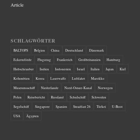
Article
SCHLAGWÖRTER
BALTOPS
Belgien
China
Deutschland
Dänemark
Eckernförde
Flugzeug
Frankreich
Großbritannien
Hamburg
Hubschrauber
Indien
Indonesien
Israel
Italien
Japan
Kiel
Kolumbien
Korea
Laserwaffe
Luftfahrt
Marokko
Museumsschiff
Niederlande
Nord-Ostsee-Kanal
Norwegen
Polen
Reisebericht
Russland
Schulschiff
Schweden
Segelschiff
Singapore
Spanien
Steadfast 26
Türkei
U-Boot
USA
Ägypten