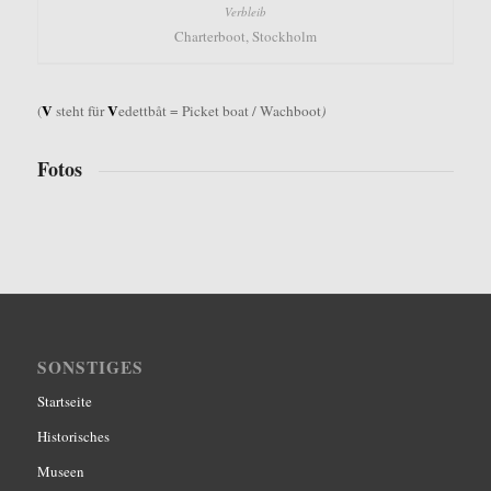
Charterboot, Stockholm
V
V
(
steht für
edettbåt = Picket boat / Wachboot
)
Fotos
SONSTIGES
Startseite
Historisches
Museen