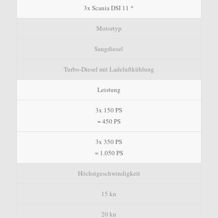
3x Scania DSI 11 *
Motortyp
Saugdiesel
Turbo-Diesel mit Ladeluftkühlung
Leistung
3x 150 PS
= 450 PS
3x 350 PS
= 1.050 PS
Höchstgeschwindigkeit
15 kn
20 kn