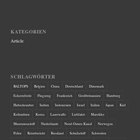
KATEGORIEN
Article
SCHLAGWÖRTER
BALTOPS
Belgien
China
Deutschland
Dänemark
Eckernförde
Flugzeug
Frankreich
Großbritannien
Hamburg
Hubschrauber
Indien
Indonesien
Israel
Italien
Japan
Kiel
Kolumbien
Korea
Laserwaffe
Luftfahrt
Marokko
Museumsschiff
Niederlande
Nord-Ostsee-Kanal
Norwegen
Polen
Reisebericht
Russland
Schulschiff
Schweden