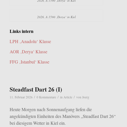
2026, A 1590 ‚Derya‘ in Kiel
2026, A 1590 ‚Derya‘ in Kiel
Links intern
LPH ‚Anadolu‘ Klasse
AOR ‚Derya‘ Klasse
FFG ‚Istanbul‘ Klasse
Steadfast Dart 26 (I)
/
/
/
11. Februar 2026
0 Kommentare
in
Article
von
Joerg
Heute Morgen nach Sonnenaufgang liefen die
angekündigten Einheiten des Manövers „Steadfast Dart 26“
bei diesigem Wetter in Kiel ein.