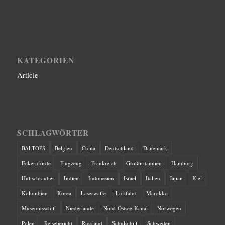
KATEGORIEN
Article
SCHLAGWÖRTER
BALTOPS
Belgien
China
Deutschland
Dänemark
Eckernförde
Flugzeug
Frankreich
Großbritannien
Hamburg
Hubschrauber
Indien
Indonesien
Israel
Italien
Japan
Kiel
Kolumbien
Korea
Laserwaffe
Luftfahrt
Marokko
Museumsschiff
Niederlande
Nord-Ostsee-Kanal
Norwegen
Polen
Reisebericht
Russland
Schulschiff
Schweden