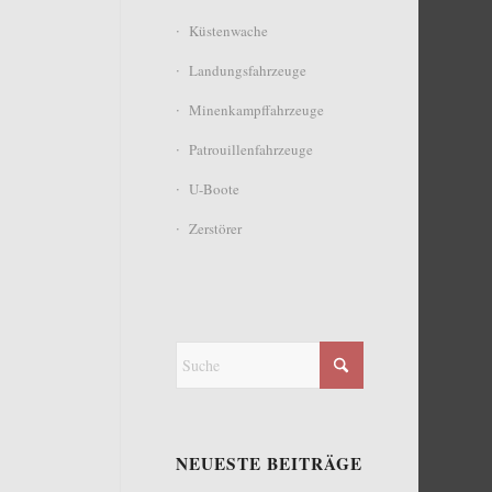
Küstenwache
Landungsfahrzeuge
Minenkampffahrzeuge
Patrouillenfahrzeuge
U-Boote
Zerstörer
NEUESTE BEITRÄGE