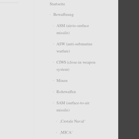
Startseite
Bewaffnung
ASM (air-to-surface
missile)
ASW (anti-submarine
warfare)
CIWS (close-in weapon
system)
Minen
Rohrwaffen
SAM (surface-to-air
missile)
‚Crotale Naval‘
‚MICA‘