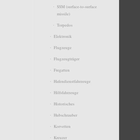
SSM (surface-to-surface
missile)
Torpedos
Elektronik
Flugzeuge
Flugzeugträger
Fregatten
Hafendienstfahrzeuge
Hilfsfahrzeuge
Historisches
Hubschrauber
Korvetten
Kreuzer