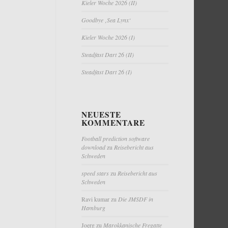
Kieler Woche 2026 (II)
Goodbye ‚Sea Lynx‘
Kieler Woche 2026 (I)
Steadfast Dart 26 (II)
Steadfast Dart 26 (I)
NEUESTE
KOMMENTARE
Football prediction software
download
zu
Reisebericht aus
Schweden
speed stars
zu
Reisebericht aus
Schweden
Ravi kumar
zu
Die JMSDF in
Hamburg
Joerg
zu
Marokkanische Fregatte