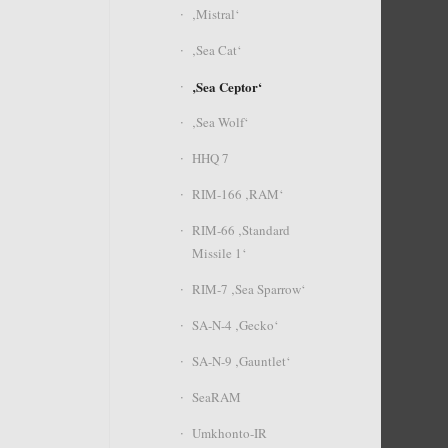
‚Mistral‘
‚Sea Cat‘
‚Sea Ceptor‘
‚Sea Wolf‘
HHQ 7
RIM-166 ‚RAM‘
RIM-66 ‚Standard
Missile 1‘
RIM-7 ‚Sea Sparrow‘
SA-N-4 ‚Gecko‘
SA-N-9 ‚Gauntlet‘
SeaRAM
Umkhonto-IR