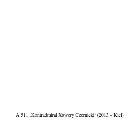
A 511 ‚Kontradmiral Xawery Czernicki‘ (2013 – Kiel)