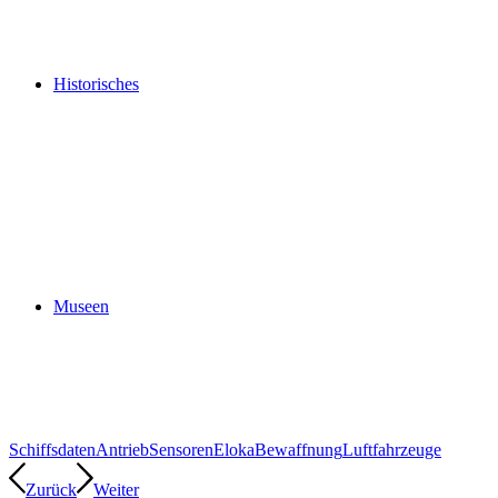
Historisches
Museen
Schiffsdaten
Antrieb
Sensoren
Eloka
Bewaffnung
Luftfahrzeuge
Zurück
Weiter