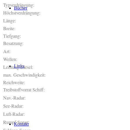
Typverdrängung:
Bücher
Höchstverdrängung:
Länge:
Breite:
Tiefgang:
Besatzung:
Art:
Wellen:
Links
Leistung Diesel:
max. Geschwindigkeit:
Reichweite:
Treibstoffvorrat Schiff:
Nav.-Radar:
See-Radar:
Luft-Radar:
Rumpf-Sonar:
Kontakt