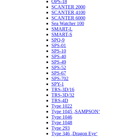
OPS-18
SCANTER 2000
SCANTER 4100
SCANTER 6000
Sea Watcher 100
SMART-L
SMART-S
SPQ-9
SPS-01
SPS-10
SPS-40
SPS-49
SPS-52
SPS-67
SPS-702
SPY-1
TRS-3D/16
TRS-3D/32
TRS-4D
Type 1022
Type 1045 ‚SAMPSON‘
Type 1046
Type 1048
Type 293
Type 346 ‚Dragon Eye‘