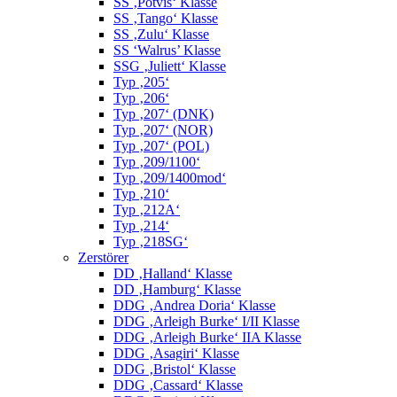
SS ‚Potvis‘ Klasse
SS ‚Tango‘ Klasse
SS ‚Zulu‘ Klasse
SS ‘Walrus’ Klasse
SSG ‚Juliett‘ Klasse
Typ ‚205‘
Typ ‚206‘
Typ ‚207‘ (DNK)
Typ ‚207‘ (NOR)
Typ ‚207‘ (POL)
Typ ‚209/1100‘
Typ ‚209/1400mod‘
Typ ‚210‘
Typ ‚212A‘
Typ ‚214‘
Typ ‚218SG‘
Zerstörer
DD ‚Halland‘ Klasse
DD ‚Hamburg‘ Klasse
DDG ‚Andrea Doria‘ Klasse
DDG ‚Arleigh Burke‘ I/II Klasse
DDG ‚Arleigh Burke‘ IIA Klasse
DDG ‚Asagiri‘ Klasse
DDG ‚Bristol‘ Klasse
DDG ‚Cassard‘ Klasse