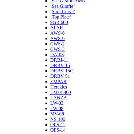
‚Sea Giraffe AMB‘
‚Sea Giraffe‘
‚Strut Curve‘
‚Top Plate‘
9GR 600
APAR
AWS-6
AWS-9
CWS-2
CWS-3
DA-08
DRBJ-11
DRBV 15
DRBV 15C
DRBV 51
EMPAR
Herakles
I-Mast 400
LANZA
LW-03
LW-08
MV-08
NS-100
OPS-11
OPS-14