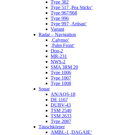
Type 382
Type 517 ‚Pea Sticks‘
Type 967/968
Type 996
Type 997 ‚Artisan‘
Variant
Radar – Navigation
‚Calypso‘
‚Palm Front‘
Don-2
MR-231
NWS-2
SMA 3RM 20
Type 1006
Type 1007
Type 1008
Sonar
AN/AQS-18
DE 1167
DUBV-43
TSM 2540
TSM 2633
Type 2087
Täuschkörper
AMBL-1 ‚DAGAIE‘