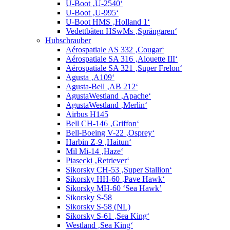
U-Boot ‚U-2540‘
U-Boot ‚U-995‘
U-Boot HMS ‚Holland 1‘
Vedettbåten HSwMs ‚Sprängaren‘
Hubschrauber
Aérospatiale AS 332 ‚Cougar‘
Aérospatiale SA 316 ‚Alouette III‘
Aérospatiale SA 321 ‚Super Frelon‘
Agusta ‚A109‘
Agusta-Bell ‚AB 212‘
AgustaWestland ‚Apache‘
AgustaWestland ‚Merlin‘
Airbus H145
Bell CH-146 ‚Griffon‘
Bell-Boeing V-22 ‚Osprey‘
Harbin Z-9 ‚Haitun‘
Mil Mi-14 ‚Haze‘
Piasecki ‚Retriever‘
Sikorsky CH-53 ‚Super Stallion‘
Sikorsky HH-60 ‚Pave Hawk‘
Sikorsky MH-60 ‘Sea Hawk’
Sikorsky S-58
Sikorsky S-58 (NL)
Sikorsky S-61 ‚Sea King‘
Westland ‚Sea King‘