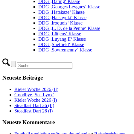
DDG ‚Daring‘ Klasse
DDG ‚Georges Leygues‘ Klasse
DDG ‚Hatakaze‘ Klasse
DDG ‚Hatsuyuki‘ Klasse
DDG ‚Iroquois‘ Klasse
DDG ‚L. D. de la Penne‘ Klasse
DDG ‚Lütjens‘ Klasse
DDG ‚Luyang II‘ Klasse
DDG ‚Sheffield‘ Klasse
DDG ‚Sowremenny‘ Klasse
Neueste Beiträge
Kieler Woche 2026 (II)
Goodbye ‚Sea Lynx‘
Kieler Woche 2026 (I)
Steadfast Dart 26 (II)
Steadfast Dart 26 (I)
Neueste Kommentare
Football prediction software download
zu
Reisebericht aus