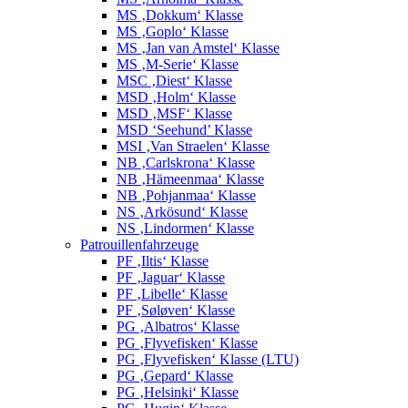
MS ‚Dokkum‘ Klasse
MS ‚Goplo‘ Klasse
MS ‚Jan van Amstel‘ Klasse
MS ‚M-Serie‘ Klasse
MSC ‚Diest‘ Klasse
MSD ‚Holm‘ Klasse
MSD ‚MSF‘ Klasse
MSD ‘Seehund’ Klasse
MSI ‚Van Straelen‘ Klasse
NB ‚Carlskrona‘ Klasse
NB ‚Hämeenmaa‘ Klasse
NB ‚Pohjanmaa‘ Klasse
NS ‚Arkösund‘ Klasse
NS ‚Lindormen‘ Klasse
Patrouillenfahrzeuge
PF ‚Iltis‘ Klasse
PF ‚Jaguar‘ Klasse
PF ‚Libelle‘ Klasse
PF ‚Søløven‘ Klasse
PG ‚Albatros‘ Klasse
PG ‚Flyvefisken‘ Klasse
PG ‚Flyvefisken‘ Klasse (LTU)
PG ‚Gepard‘ Klasse
PG ‚Helsinki‘ Klasse