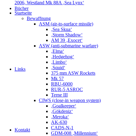
2006, Westland Mk 88A ‚Sea Lynx‘
Bücher
Startseite
Bewaffnung
ASM (air-to-surface missile)
‚Sea Skua‘
‚Storm Shadow‘
AM 39 ‚Exocet‘
ASW (anti-submarine warfare)
‚Elma‘
‚Hedgehog‘
‚Limbo‘
‚Squid‘
Links
375 mm ASW Rockets
Mk 57
RBU-6000
RUR-5 ASROC
Terne III
CIWS (close-in weapon system)
‚Goalkeeper‘
‚Gökdeniz‘
‚Meroka‘
AK-630
CADS-N-1
Kontakt
GDM-008 ‚Millennium‘