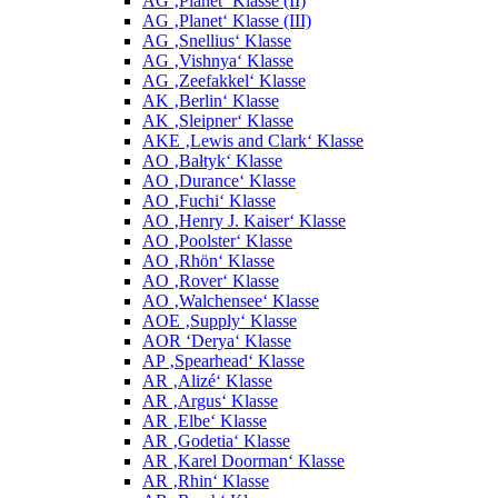
AG ‚Planet‘ Klasse (II)
AG ‚Planet‘ Klasse (III)
AG ‚Snellius‘ Klasse
AG ‚Vishnya‘ Klasse
AG ‚Zeefakkel‘ Klasse
AK ‚Berlin‘ Klasse
AK ‚Sleipner‘ Klasse
AKE ‚Lewis and Clark‘ Klasse
AO ‚Bałtyk‘ Klasse
AO ‚Durance‘ Klasse
AO ‚Fuchi‘ Klasse
AO ‚Henry J. Kaiser‘ Klasse
AO ‚Poolster‘ Klasse
AO ‚Rhön‘ Klasse
AO ‚Rover‘ Klasse
AO ‚Walchensee‘ Klasse
AOE ‚Supply‘ Klasse
AOR ‘Derya‘ Klasse
AP ‚Spearhead‘ Klasse
AR ‚Alizé‘ Klasse
AR ‚Argus‘ Klasse
AR ‚Elbe‘ Klasse
AR ‚Godetia‘ Klasse
AR ‚Karel Doorman‘ Klasse
AR ‚Rhin‘ Klasse