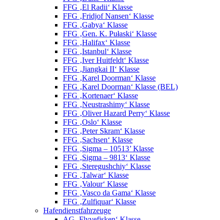
FFG ‚El Radii‘ Klasse
FFG ‚Fridjof Nansen‘ Klasse
FFG ‚Gabya‘ Klasse
FFG ‚Gen. K. Pułaski‘ Klasse
FFG ‚Halifax‘ Klasse
FFG ‚Istanbul‘ Klasse
FFG ‚Iver Huitfeldt‘ Klasse
FFG ‚Jiangkai II‘ Klasse
FFG ‚Karel Doorman‘ Klasse
FFG ‚Karel Doorman‘ Klasse (BEL)
FFG ‚Kortenaer‘ Klasse
FFG ‚Neustrashimy‘ Klasse
FFG ‚Oliver Hazard Perry‘ Klasse
FFG ‚Oslo‘ Klasse
FFG ‚Peter Skram‘ Klasse
FFG ‚Sachsen‘ Klasse
FFG ‚Sigma – 10513’ Klasse
FFG ‚Sigma – 9813‘ Klasse
FFG ‚Steregushchiy‘ Klasse
FFG ‚Talwar‘ Klasse
FFG ‚Valour‘ Klasse
FFG ‚Vasco da Gama‘ Klasse
FFG ‚Zulfiquar‘ Klasse
Hafendienstfahrzeuge
AG ‚Flyvefisken‘ Klasse