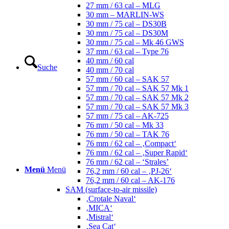
27 mm / 63 cal – MLG
30 mm – MARLIN-WS
30 mm / 75 cal – DS30B
30 mm / 75 cal – DS30M
30 mm / 75 cal – Mk 46 GWS
37 mm / 63 cal – Type 76
40 mm / 60 cal
Suche
40 mm / 70 cal
57 mm / 60 cal – SAK 57
57 mm / 70 cal – SAK 57 Mk 1
57 mm / 70 cal – SAK 57 Mk 2
57 mm / 70 cal – SAK 57 Mk 3
57 mm / 75 cal – AK-725
76 mm / 50 cal – Mk 33
76 mm / 50 cal – TAK 76
76 mm / 62 cal – ‚Compact‘
76 mm / 62 cal – ‚Super Rapid‘
76 mm / 62 cal – ‘Strales’
Menü
Menü
76,2 mm / 60 cal – ‚PJ-26‘
76,2 mm / 60 cal – AK-176
SAM (surface-to-air missile)
‚Crotale Naval‘
‚MICA‘
‚Mistral‘
‚Sea Cat‘