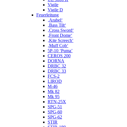
Vigile
Vigile D
Feuerleitung
‚Arabel‘
‚Bass Tilt‘
‚Cross Sword‘
‚Front Dome‘
‚Kite Screech‘
‚Muff Cob‘
5P-10 ‘Puma’
CEROS 200
DORNA
DRBC 32
DRBC 33
FCS-2
LIROD
M-46
Mk 82
Mk 95
RTN-25X
SPG-51
SPG-60
SPG-62
STIR