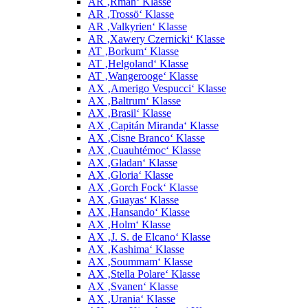
AR ‚Rmah‘ Klasse
AR ‚Trossö‘ Klasse
AR ‚Valkyrien‘ Klasse
AR ‚Xawery Czernicki‘ Klasse
AT ‚Borkum‘ Klasse
AT ‚Helgoland‘ Klasse
AT ‚Wangerooge‘ Klasse
AX ‚Amerigo Vespucci‘ Klasse
AX ‚Baltrum‘ Klasse
AX ‚Brasil‘ Klasse
AX ‚Capitán Miranda‘ Klasse
AX ‚Cisne Branco‘ Klasse
AX ‚Cuauhtémoc‘ Klasse
AX ‚Gladan‘ Klasse
AX ‚Gloria‘ Klasse
AX ‚Gorch Fock‘ Klasse
AX ‚Guayas‘ Klasse
AX ‚Hansando‘ Klasse
AX ‚Holm‘ Klasse
AX ‚J. S. de Elcano‘ Klasse
AX ‚Kashima‘ Klasse
AX ‚Soummam‘ Klasse
AX ‚Stella Polare‘ Klasse
AX ‚Svanen‘ Klasse
AX ‚Urania‘ Klasse