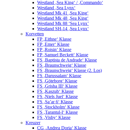
Westland ‚Sea King‘ / ‚Commando‘
Westland ‚Sea Lynx‘
Westland Mk 41 ‚Sea King‘
Westland Mk 48 ‚Sea King‘
Westland Mk 88 ‘Sea Lynx’
Westland SH-14 ‚Sea Lynx‘
Korvetten
FP ‚Eithne‘ Klasse
FP ‚Emer‘ Klasse
FP ‚Roisin‘ Klasse
FP ‚Samuel Beckett‘ Klasse
FS ‚Baptista de Andrade‘ Klasse
FS ‚Braunschweig‘ Klasse
FS ‚Braunschweig‘ Klasse (2. Los)
FS ‚Darussalam‘ Klasse
FS ‚Göteborg‘ Klasse
FS ‚Grisha III‘ Klasse
FS ‚Kaszub‘ Klasse
FS ‚Niels Juel‘ Klasse
FS ‚Sa’ar 6‘ Klasse
FS ‚Stockholm‘ Klasse
FS ‚Tarantul-I‘ Klasse
FS ‚Visby‘ Klasse
Kreuzer
CG ‚Andrea Doria‘ Klasse