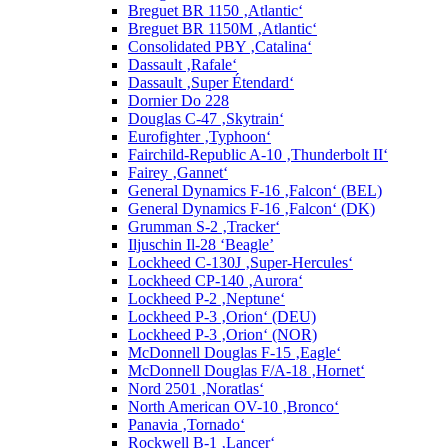
Breguet BR 1150 ‚Atlantic‘
Breguet BR 1150M ‚Atlantic‘
Consolidated PBY ‚Catalina‘
Dassault ‚Rafale‘
Dassault ‚Super Étendard‘
Dornier Do 228
Douglas C-47 ‚Skytrain‘
Eurofighter ‚Typhoon‘
Fairchild-Republic A-10 ‚Thunderbolt II‘
Fairey ‚Gannet‘
General Dynamics F-16 ‚Falcon‘ (BEL)
General Dynamics F-16 ‚Falcon‘ (DK)
Grumman S-2 ‚Tracker‘
Iljuschin Il-28 ‘Beagle’
Lockheed C-130J ‚Super-Hercules‘
Lockheed CP-140 ‚Aurora‘
Lockheed P-2 ‚Neptune‘
Lockheed P-3 ‚Orion‘ (DEU)
Lockheed P-3 ‚Orion‘ (NOR)
McDonnell Douglas F-15 ‚Eagle‘
McDonnell Douglas F/A-18 ‚Hornet‘
Nord 2501 ‚Noratlas‘
North American OV-10 ‚Bronco‘
Panavia ‚Tornado‘
Rockwell B-1 ‚Lancer‘