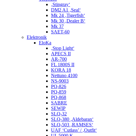
‚Stingray‘
DM2 A1 ‚Seal‘
Mk 24 ‚Tigerfish‘
Mk 30 ‚Dealer B‘
Mk 37
SAET-60
Elektronik
EloKa
‚Stop Light‘
APECS II
AR-700
FL 1800S II
KORA 18
Nettuno 4100
NS-9003
PQ-826
PQ-859
PQ-868
SABRE
SEWIP
SLQ-32
SLQ-380 ‚Aldebaran‘
SLQ-503 ‚RAMSES‘
UAF ‘Cutlass’ / ‚Outfit‘
UL 5000 K