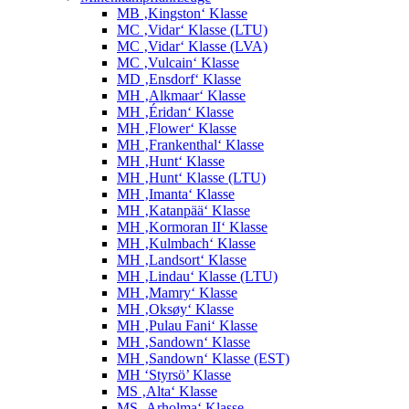
MB ‚Kingston‘ Klasse
MC ‚Vidar‘ Klasse (LTU)
MC ‚Vidar‘ Klasse (LVA)
MC ‚Vulcain‘ Klasse
MD ‚Ensdorf‘ Klasse
MH ‚Alkmaar‘ Klasse
MH ‚Éridan‘ Klasse
MH ‚Flower‘ Klasse
MH ‚Frankenthal‘ Klasse
MH ‚Hunt‘ Klasse
MH ‚Hunt‘ Klasse (LTU)
MH ‚Imanta‘ Klasse
MH ‚Katanpää‘ Klasse
MH ‚Kormoran II‘ Klasse
MH ‚Kulmbach‘ Klasse
MH ‚Landsort‘ Klasse
MH ‚Lindau‘ Klasse (LTU)
MH ‚Mamry‘ Klasse
MH ‚Oksøy‘ Klasse
MH ‚Pulau Fani‘ Klasse
MH ‚Sandown‘ Klasse
MH ‚Sandown‘ Klasse (EST)
MH ‘Styrsö’ Klasse
MS ‚Alta‘ Klasse
MS ‚Arholma‘ Klasse