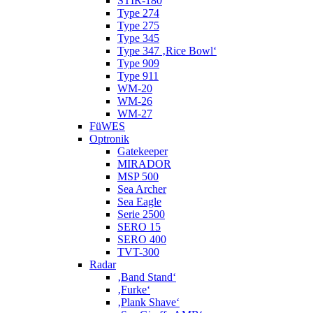
STIR-180
Type 274
Type 275
Type 345
Type 347 ‚Rice Bowl‘
Type 909
Type 911
WM-20
WM-26
WM-27
FüWES
Optronik
Gatekeeper
MIRADOR
MSP 500
Sea Archer
Sea Eagle
Serie 2500
SERO 15
SERO 400
TVT-300
Radar
‚Band Stand‘
‚Furke‘
‚Plank Shave‘