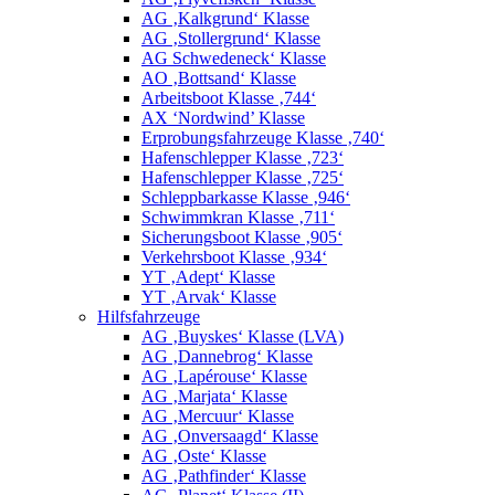
AG ‚Kalkgrund‘ Klasse
AG ‚Stollergrund‘ Klasse
AG Schwedeneck‘ Klasse
AO ‚Bottsand‘ Klasse
Arbeitsboot Klasse ‚744‘
AX ‘Nordwind’ Klasse
Erprobungsfahrzeuge Klasse ‚740‘
Hafenschlepper Klasse ‚723‘
Hafenschlepper Klasse ‚725‘
Schleppbarkasse Klasse ‚946‘
Schwimmkran Klasse ‚711‘
Sicherungsboot Klasse ‚905‘
Verkehrsboot Klasse ‚934‘
YT ‚Adept‘ Klasse
YT ‚Arvak‘ Klasse
Hilfsfahrzeuge
AG ‚Buyskes‘ Klasse (LVA)
AG ‚Dannebrog‘ Klasse
AG ‚Lapérouse‘ Klasse
AG ‚Marjata‘ Klasse
AG ‚Mercuur‘ Klasse
AG ‚Onversaagd‘ Klasse
AG ‚Oste‘ Klasse
AG ‚Pathfinder‘ Klasse