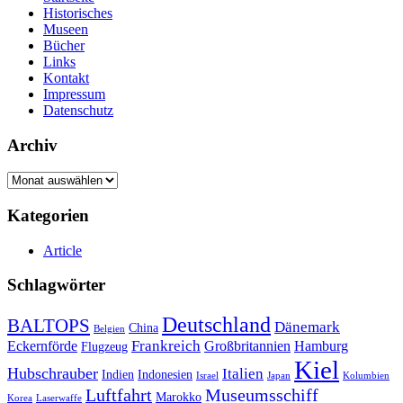
Historisches
Museen
Bücher
Links
Kontakt
Impressum
Datenschutz
Archiv
Archiv
Kategorien
Article
Schlagwörter
Deutschland
BALTOPS
Dänemark
China
Belgien
Frankreich
Eckernförde
Großbritannien
Hamburg
Flugzeug
Kiel
Hubschrauber
Italien
Indien
Indonesien
Israel
Japan
Kolumbien
Museumsschiff
Luftfahrt
Marokko
Korea
Laserwaffe