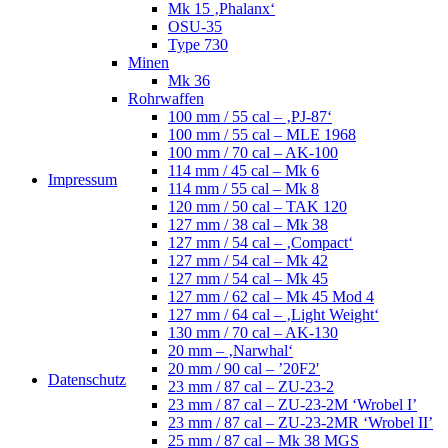
Mk 15 ‚Phalanx‘
OSU-35
Type 730
Minen
Mk 36
Rohrwaffen
100 mm / 55 cal – ‚PJ-87‘
100 mm / 55 cal – MLE 1968
100 mm / 70 cal – AK-100
114 mm / 45 cal – Mk 6
Impressum
114 mm / 55 cal – Mk 8
120 mm / 50 cal – TAK 120
127 mm / 38 cal – Mk 38
127 mm / 54 cal – ‚Compact‘
127 mm / 54 cal – Mk 42
127 mm / 54 cal – Mk 45
127 mm / 62 cal – Mk 45 Mod 4
127 mm / 64 cal – ‚Light Weight‘
130 mm / 70 cal – AK-130
20 mm – ‚Narwhal‘
20 mm / 90 cal – ’20F2′
Datenschutz
23 mm / 87 cal – ZU-23-2
23 mm / 87 cal – ZU-23-2M ‘Wrobel I’
23 mm / 87 cal – ZU-23-2MR ‘Wrobel II’
25 mm / 87 cal – Mk 38 MGS