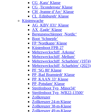
CG ‚Kara‘ Klasse
CG ‚Ticonderoga‘ Klasse
CH ‚Jeanne d’Arc‘ Klasse
CL ‚Edinburgh‘ Klasse
Küstenwache
AG ‚KBV 031‘ Klasse
AX ‚Eagle‘ Klasse
Bergungsschlepper ‚Nordic‘
Boot ‘Schnepfe’
FP ‘Nordkapp’ Klasse
Küstenboot FPB 27
Mehrzweckschiff ‚Arkona‘
Mehrzweckschiff ‚Mellum‘
Mehrzweckschiff ‚Scharhörn‘ (1974)
Mehrzweckschiff ‚Scharhörn‘ (2023)
PF ‘SG 80’ Klasse
PP ‚Bad Bramstedt‘ Klasse
PP ‚KAAN 33‘ Klasse
PP ‚Potsdam‘ Klasse
Streifenboot Typ ‚Minor34‘
Streifenboot Typ ‚WB22-13500‘
Zollkreuzer
Zollkreuzer 24-m Klasse
Zollkreuzer 38-m-Klasse
Zollkreuzer 49-m-Klasse