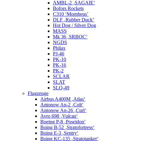
AMBL-2 ‚SAGAIE‘
Bofors Rockets
C310 ‘Morpheus’
DLF ‚Rubber Duck‘
Hot Dog / Silver Dog
MASS
Mk 36 ‚SRBOC‘
NGDS
Philax
PJ-46
PK-10
PK-16
PK-2
SCLAR
SLAT
SLQ-49
Flugzeuge
Airbus A400M ‚Atlas‘
Antonow An-2 ‚Colt‘
Antonow An-26 ‚Curl‘
Avro 698 ‚Vulcan‘
Boeing P-8 ‚Poseidon‘
Boing B-52 ‚Stratofortress‘
Boing E-3 ‚Sentry‘
Boing KC-135 ‚Stratotanker‘