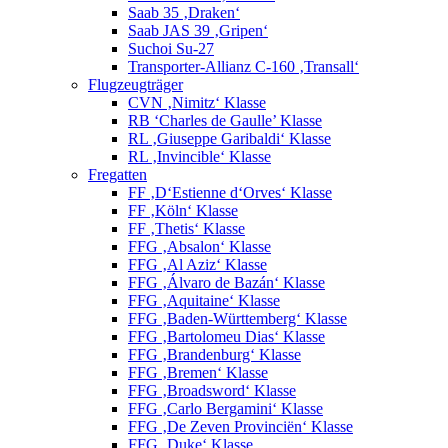
Saab 35 ‚Draken‘
Saab JAS 39 ‚Gripen‘
Suchoi Su-27
Transporter-Allianz C-160 ‚Transall‘
Flugzeugträger
CVN ‚Nimitz‘ Klasse
RB ‘Charles de Gaulle’ Klasse
RL ‚Giuseppe Garibaldi‘ Klasse
RL ‚Invincible‘ Klasse
Fregatten
FF ‚D‘Estienne d‘Orves‘ Klasse
FF ‚Köln‘ Klasse
FF ‚Thetis‘ Klasse
FFG ‚Absalon‘ Klasse
FFG ‚Al Aziz‘ Klasse
FFG ‚Álvaro de Bazán‘ Klasse
FFG ‚Aquitaine‘ Klasse
FFG ‚Baden-Württemberg‘ Klasse
FFG ‚Bartolomeu Dias‘ Klasse
FFG ‚Brandenburg‘ Klasse
FFG ‚Bremen‘ Klasse
FFG ‚Broadsword‘ Klasse
FFG ‚Carlo Bergamini‘ Klasse
FFG ‚De Zeven Provinciën‘ Klasse
FFG ‚Duke‘ Klasse