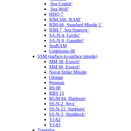
‚Sea Ceptor‘
‚Sea Wolf‘
HHQ 7
RIM-166 ‚RAM‘
RIM-66 ‚Standard Missile 1‘
RIM-7 ‚Sea Sparrow‘
SA-N-4 ‚Gecko‘
SA-N-9 ‚Gauntlet‘
SeaRAM
Umkhonto-IR
SSM (surface-to-surface missile)
MM 38 ‚Exocet‘
MM 40 ‚Exocet‘
Naval Strike Missile
Otomat
Penguin
Rb 08
RBS 15
RGM 84 ‚Harpoon‘
SS-N-2 ‚Styx‘
SS-N-22 ‚Sunburn‘
SS-N-3 ‚Shaddock‘
YJ-62
YJ-83
Torpedos