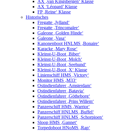
AX ‚van Kingsbergen‘ Klasse
AX ‘Léopard’ Klasse
FP ‚Reine‘ Klasse
Historisches
Fregatte ‚Jylland‘
Fregatte ‚Trincomalee‘
Galeone ‚Golden Hinde‘
Galeone ‚Vasa‘
Kanonenboot HNLMS ‚Bonaire‘
Karacke ‚Mary Rose‘
Kleinst-U-Boot ‚Biber‘
Kleinst-U-Boot ‚Molch‘
Kleinst-U-Boot ‚Seehund‘
Kleinst-U-Boot ‚X‘ Klasse
Linienschiff HMS ‚Victory‘
Monitor HMS ‚M33‘
Ostindienfahrer ‚Amsterdam‘
Ostindienfahrer ‚Batavia‘
Ostindienfahrer ‚Götheborg‘
Ostindienfahrer ‚Prins Willem‘
Panzerschiff HMS ‚Warrior‘
Panzerschiff HNLMS ‚Buffel‘
Panzerschiff HNLMS ‚Schorpioen‘
Sloop HMS ‚Gannet‘
Torpedoboot HNoMS ‚Rap‘