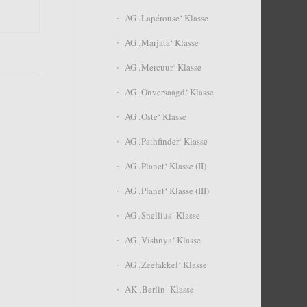
AG ‚Lapérouse‘ Klasse
AG ‚Marjata‘ Klasse
AG ‚Mercuur‘ Klasse
AG ‚Onversaagd‘ Klasse
AG ‚Oste‘ Klasse
AG ‚Pathfinder‘ Klasse
AG ‚Planet‘ Klasse (II)
AG ‚Planet‘ Klasse (III)
AG ‚Snellius‘ Klasse
AG ‚Vishnya‘ Klasse
AG ‚Zeefakkel‘ Klasse
AK ‚Berlin‘ Klasse