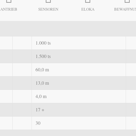
ANTRIEB
SENSOREN
ELOKA
BEWAFFNU
1.000 ts
1.500 ts
60,0 m
13,0 m
4,0 m
17 +
30