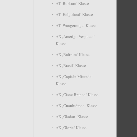
AT ‚Borkum‘ Klasse
AT ‚Helgoland‘ Klasse
AT ‚Wangerooge‘ Klasse
AX ‚Amerigo Vespucci‘
Klasse
AX ‚Baltrum‘ Klasse
AX ‚Brasil‘ Klasse
AX ‚Capitán Miranda‘
Klasse
AX ‚Cisne Branco‘ Klasse
AX ‚Cuauhtémoc‘ Klasse
AX ‚Gladan‘ Klasse
AX ‚Gloria‘ Klasse