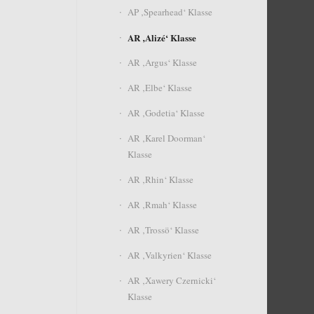
AP ‚Spearhead‘ Klasse
AR ‚Alizé‘ Klasse
AR ‚Argus‘ Klasse
AR ‚Elbe‘ Klasse
AR ‚Godetia‘ Klasse
AR ‚Karel Doorman‘
Klasse
AR ‚Rhin‘ Klasse
AR ‚Rmah‘ Klasse
AR ‚Trossö‘ Klasse
AR ‚Valkyrien‘ Klasse
AR ‚Xawery Czernicki‘
Klasse