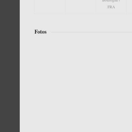
Boulogne /
FRA
Fotos