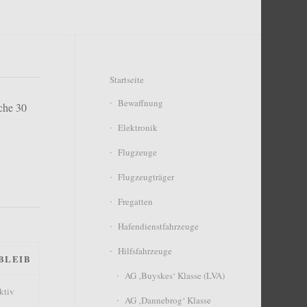
Startseite
Bewaffnung
iche 30
Elektronik
Flugzeuge
Flugzeugträger
Fregatten
Hafendienstfahrzeuge
Hilfsfahrzeuge
BLEIB
AG ‚Buyskes‘ Klasse (LVA)
ktiv
AG ‚Dannebrog‘ Klasse