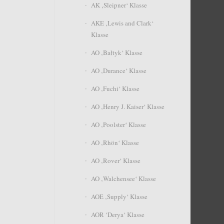
AK ‚Sleipner‘ Klasse
AKE ‚Lewis and Clark‘
Klasse
AO ‚Bałtyk‘ Klasse
AO ‚Durance‘ Klasse
AO ‚Fuchi‘ Klasse
AO ‚Henry J. Kaiser‘ Klasse
AO ‚Poolster‘ Klasse
AO ‚Rhön‘ Klasse
AO ‚Rover‘ Klasse
AO ‚Walchensee‘ Klasse
AOE ‚Supply‘ Klasse
AOR ‘Derya‘ Klasse