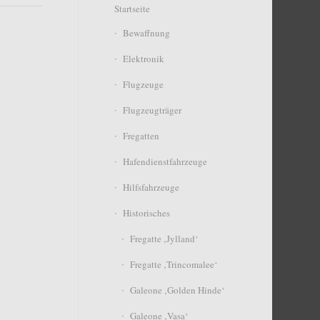
Startseite
Bewaffnung
Elektronik
Flugzeuge
Flugzeugträger
Fregatten
Hafendienstfahrzeuge
Hilfsfahrzeuge
Historisches
Fregatte ‚Jylland‘
Fregatte ‚Trincomalee‘
Galeone ‚Golden Hinde‘
Galeone ‚Vasa‘