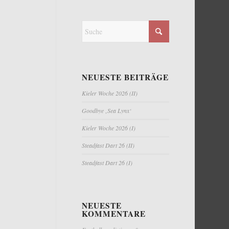
NEUESTE BEITRÄGE
Kieler Woche 2026 (II)
Goodbye ‚Sea Lynx‘
Kieler Woche 2026 (I)
Steadfast Dart 26 (II)
Steadfast Dart 26 (I)
NEUESTE
KOMMENTARE