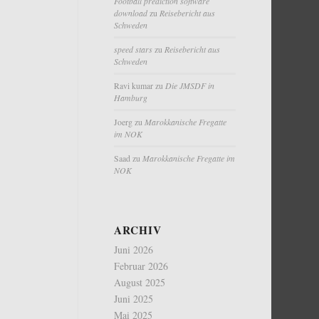
Football prediction software
download
zu
Reisebericht aus
Schweden
speed stars
zu
Reisebericht aus
Schweden
Ravi kumar
zu
Die JMSDF in
Hamburg
Joerg
zu
Marokkanische Fregatte
im NOK
Saad
zu
Marokkanische Fregatte im
NOK
ARCHIV
Juni 2026
Februar 2026
August 2025
Juni 2025
Mai 2025