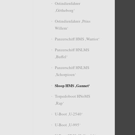
Ostindienfahrer
‚Götheborg‘
Ostindienfahrer ‚Prins
Willem‘
Panzerschiff HMS ‚Warrior‘
Panzerschiff HNLMS
‚Buffel‘
Panzerschiff HNLMS
‚Schorpioen‘
Sloop HMS ‚Gannet‘
Torpedoboot HNoMS
‚Rap‘
U-Boot ‚U-2540‘
U-Boot ‚U-995‘