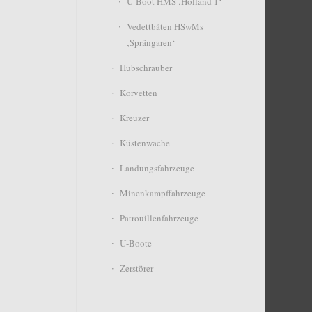
U-Boot HMS ‚Holland 1‘
Vedettbåten HSwMs
‚Sprängaren‘
Hubschrauber
Korvetten
Kreuzer
Küstenwache
Landungsfahrzeuge
Minenkampffahrzeuge
Patrouillenfahrzeuge
U-Boote
Zerstörer