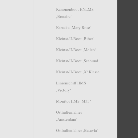
Kanonenboot HNLMS
‚Bonaire‘
Karacke ‚Mary Rose‘
Kleinst-U-Boot ‚Biber‘
Kleinst-U-Boot ‚Molch‘
Kleinst-U-Boot ‚Seehund‘
Kleinst-U-Boot ‚X‘ Klasse
Linienschiff HMS
‚Victory‘
Monitor HMS ‚M33‘
Ostindienfahrer
‚Amsterdam‘
Ostindienfahrer ‚Batavia‘