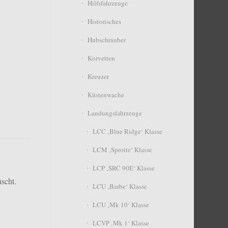
Hilfsfahrzeuge
Historisches
Hubschrauber
Korvetten
Kreuzer
Küstenwache
Landungsfahrzeuge
LCC ‚Blue Ridge‘ Klasse
LCM ‚Sprotte‘ Klasse
LCP ‚SRC 90E‘ Klasse
scht.
LCU ‚Barbe‘ Klasse
LCU ‚Mk 10‘ Klasse
LCVP ‚Mk 1‘ Klasse