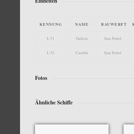
Einheiten
KENNUNG
NAME
BAUWERFT
L 51
Galicia
Izar, Ferrol
L 52
Castilla
Izar, Ferrol
Fotos
Ähnliche Schiffe