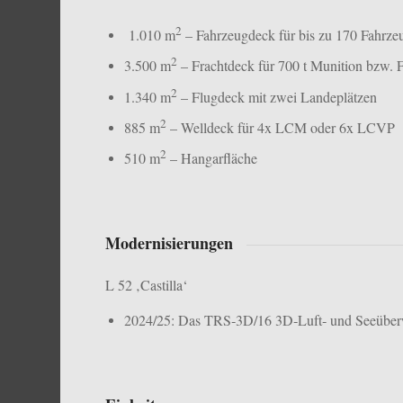
2
1.010 m
– Fahrzeugdeck für bis zu 170 Fahrze
2
3.500 m
– Frachtdeck für 700 t Munition bzw. 
2
1.340 m
– Flugdeck mit zwei Landeplätzen
2
885 m
– Welldeck für 4x LCM oder 6x LCVP
2
510 m
– Hangarfläche
Modernisierungen
L 52 ‚Castilla‘
2024/25: Das TRS‑3D/16 3D‑Luft‑ und Seeüberw