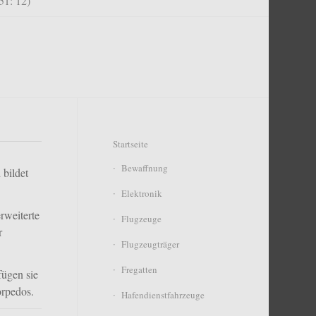
51: 12)
Startseite
Bewaffnung
 bildet
Elektronik
rweiterte
Flugzeuge
r
Flugzeugträger
Fregatten
fügen sie
orpedos.
Hafendienstfahrzeuge