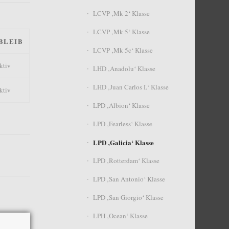
LCVP ‚Mk 2‘ Klasse
LCVP ‚Mk 5‘ Klasse
BLEIB
LCVP ‚Mk 5c‘ Klasse
ktiv
LHD ‚Anadolu‘ Klasse
LHD ‚Juan Carlos I.‘ Klasse
ktiv
LPD ‚Albion‘ Klasse
LPD ‚Fearless‘ Klasse
LPD ‚Galicia‘ Klasse
LPD ‚Rotterdam‘ Klasse
LPD ‚San Antonio‘ Klasse
LPD ‚San Giorgio‘ Klasse
LPH ‚Ocean‘ Klasse