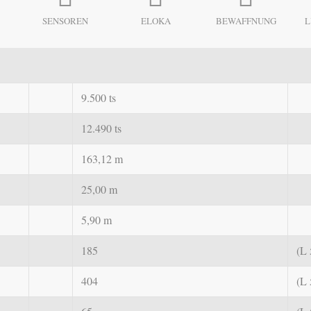
SENSOREN
ELOKA
BEWAFFNUNG
L
9.500 ts
12.490 ts
163,12 m
25,00 m
5,90 m
185
(L 
404
(L 