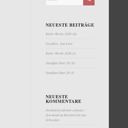
NEUESTE BEITRÄGE
Kieler Woche 2026 (II)
Goodbye ‚Sea Lynx‘
Kieler Woche 2026 (I)
Steadfast Dart 26 (II)
Steadfast Dart 26 (I)
NEUESTE
KOMMENTARE
Football prediction software
download
zu
Reisebericht aus
Schweden