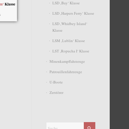
LSD ‚Bay‘ Klasse
am‘
Klasse
LSD ‚Harpers Ferry‘ Klasse
s
LSD ‚Whidbey Island‘
Klasse
LSM ‚Lublin‘ Klasse
LST ‚Ropucha I‘ Klasse
Minenkampffahrzeuge
Patrouillenfahrzeuge
U-Boote
Zerstörer