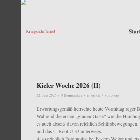
Star
Kieler Woche 2026 (II)
/
/
/
22. Juni 2026
0 Kommentare
in
Article
von
Joerg
Erwartungsgemäß herrschte heute Vormittag reger Be
Während die ersten „grauen Gäste“ wie die Hamburg
es auch abseits davon reichlich Schiffsbewegungen
und das U-Boot U 32 unterwegs.
Also reichlich Fotomotive bei bestem Wetter und e