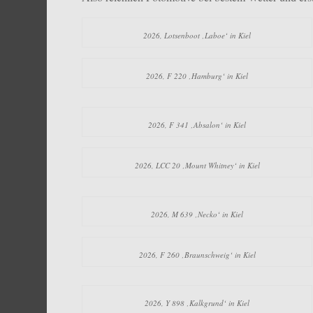
2026, Lotsenboot ‚Laboe‘ in Kiel
2026, F 220 ‚Hamburg‘ in Kiel
2026, F 341 ‚Absalon‘ in Kiel
2026, LCC 20 ‚Mount Whitney‘ in Kiel
2026, M 639 ‚Necko‘ in Kiel
2026, F 260 ‚Braunschweig‘ in Kiel
2026, Y 898 ‚Kalkgrund‘ in Kiel