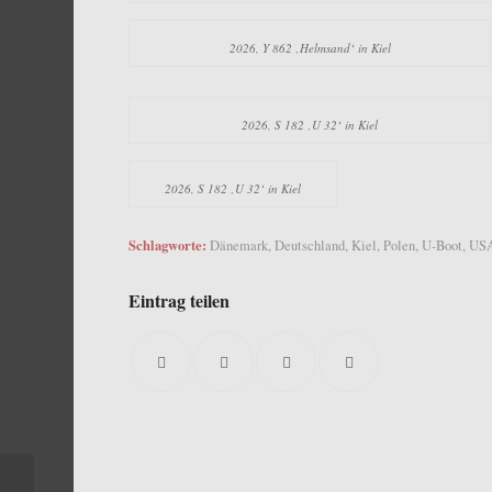
2026, Y 862 ‚Helmsand‘ in Kiel
2026, S 182 ‚U 32‘ in Kiel
2026, S 182 ‚U 32‘ in Kiel
Schlagworte:
Dänemark
,
Deutschland
,
Kiel
,
Polen
,
U-Boot
,
US
Eintrag teilen