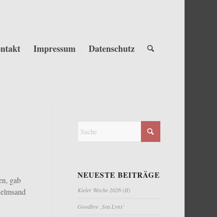
ntakt
Impressum
Datenschutz
NEUESTE BEITRÄGE
en, gab
Kieler Woche 2026 (II)
Helmsand
Goodbye ‚Sea Lynx‘