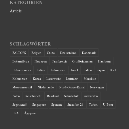
KATEGORIEN
Article
SCHLAGWÖRTER
BALTOPS
Belgien
China
Deutschland
Dänemark
Eckernförde
Flugzeug
Frankreich
Großbritannien
Hamburg
Hubschrauber
Indien
Indonesien
Israel
Italien
Japan
Kiel
Kolumbien
Korea
Laserwaffe
Luftfahrt
Marokko
Museumsschiff
Niederlande
Nord-Ostsee-Kanal
Norwegen
Polen
Reisebericht
Russland
Schulschiff
Schweden
Segelschiff
Singapore
Spanien
Steadfast 26
Türkei
U-Boot
USA
Ägypten