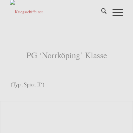
PG ‘Norrköping’ Klasse
(Typ ‚Spica II‘)