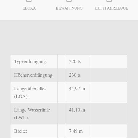
ELOKA
BEWAFFNUNG
LUFTFAHRZEUGE
Typverdrängung:
220 ts
Höchstverdrängung:
230 ts
Länge über alles
44,97 m
(LOA):
Länge
Wasserlinie
41,10 m
(LWL):
Breite:
7,49 m