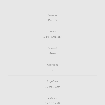
P 6083
S 16 ‚Kranich‘
Lürssen
?
15.08.1959
19.12.1959