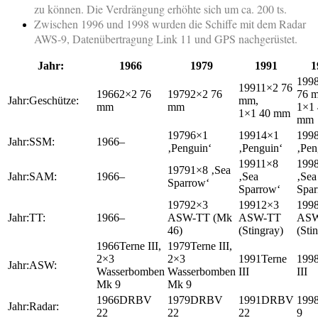
zu können. Die Verdrängung erhöhte sich um ca. 200 ts.
Zwischen 1996 und 1998 wurden die Schiffe mit dem Radar
AWS-9, Datenübertragung Link 11 und GPS nachgerüstet.
Jahr:
1966
1979
1991
1
1×2 76
2×2 76
2×2 76
76 
Geschütze:
mm,
mm
mm
1×1 
1×1 40 mm
mm
6×1
4×1
SSM:
–
‚Penguin‘
‚Penguin‘
‚Pen
1×8
1×8 ‚Sea
SAM:
–
‚Sea
‚Sea
Sparrow‘
Sparrow‘
Spar
2×3
2×3
TT:
–
ASW-TT (Mk
ASW-TT
ASW
46)
(Stingray)
(Sti
Terne III,
Terne III,
2×3
2×3
Terne
ASW:
Wasserbomben
Wasserbomben
III
III
Mk 9
Mk 9
DRBV
DRBV
DRBV
Radar:
22
22
22
9