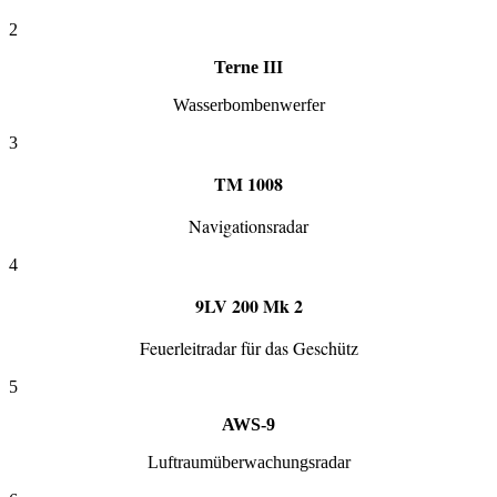
2
Terne III
Wasserbombenwerfer
3
TM 1008
Navigationsradar
4
9LV 200 Mk 2
Feuerleitradar für das Geschütz
5
AWS-9
Luftraumüberwachungsradar