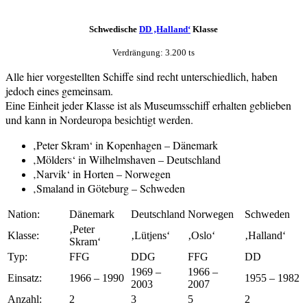
Schwedische
DD ‚Halland‘
Klasse
Verdrängung: 3.200 ts
Alle hier vorgestellten Schiffe sind recht unterschiedlich, haben
jedoch eines gemeinsam.
Eine Einheit jeder Klasse ist als Museumsschiff erhalten geblieben
und kann in Nordeuropa besichtigt werden.
‚Peter Skram‘ in Kopenhagen – Dänemark
‚Mölders‘ in Wilhelmshaven – Deutschland
‚Narvik‘ in Horten – Norwegen
‚Smaland in Göteburg – Schweden
Nation:
Dänemark
Deutschland
Norwegen
Schweden
‚Peter
Klasse:
‚Lütjens‘
‚Oslo‘
‚Halland‘
Skram‘
Typ:
FFG
DDG
FFG
DD
1969 –
1966 –
Einsatz:
1966 – 1990
1955 – 1982
2003
2007
Anzahl:
2
3
5
2