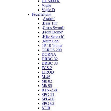
UL 5000 K
Vigile
Vigile D
Feuerleitung
‚Arabel‘
‚Bass Tilt‘
‚Cross Sword‘
‚Front Dome‘
‚Kite Screech‘
‚Muff Cob‘
5P-10 ‘Puma’
CEROS 200
DORNA
DRBC 32
DRBC 33
FCS-2
LIROD
M-46
Mk 82
Mk 95
RTN-25X
SPG-51
SPG-60
SPG-62
STIR