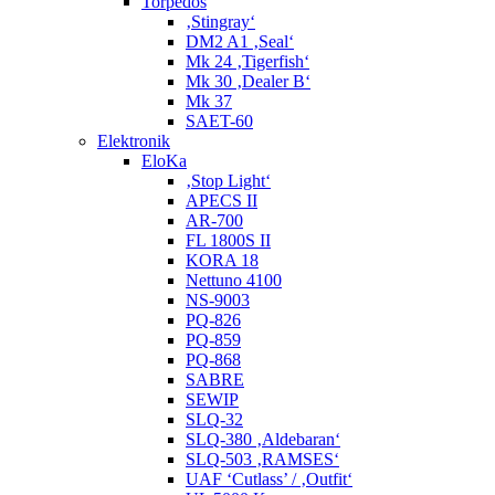
Torpedos
‚Stingray‘
DM2 A1 ‚Seal‘
Mk 24 ‚Tigerfish‘
Mk 30 ‚Dealer B‘
Mk 37
SAET-60
Elektronik
EloKa
‚Stop Light‘
APECS II
AR-700
FL 1800S II
KORA 18
Nettuno 4100
NS-9003
PQ-826
PQ-859
PQ-868
SABRE
SEWIP
SLQ-32
SLQ-380 ‚Aldebaran‘
SLQ-503 ‚RAMSES‘
UAF ‘Cutlass’ / ‚Outfit‘