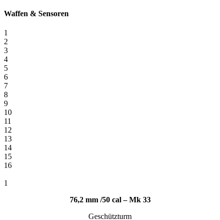
Waffen
&
Sensoren
1
2
3
4
5
6
7
8
9
10
11
12
13
14
15
16
1
76,2 mm /50 cal – Mk 33
Geschützturm