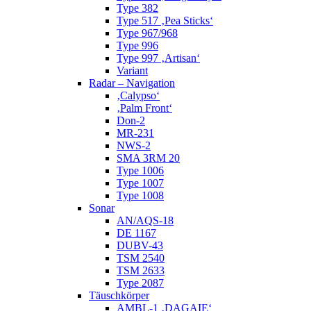
Type 382
Type 517 ‚Pea Sticks‘
Type 967/968
Type 996
Type 997 ‚Artisan‘
Variant
Radar – Navigation
‚Calypso‘
‚Palm Front‘
Don-2
MR-231
NWS-2
SMA 3RM 20
Type 1006
Type 1007
Type 1008
Sonar
AN/AQS-18
DE 1167
DUBV-43
TSM 2540
TSM 2633
Type 2087
Täuschkörper
AMBL-1 ‚DAGAIE‘