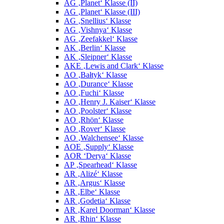
AG ‚Planet‘ Klasse (II)
AG ‚Planet‘ Klasse (III)
AG ‚Snellius‘ Klasse
AG ‚Vishnya‘ Klasse
AG ‚Zeefakkel‘ Klasse
AK ‚Berlin‘ Klasse
AK ‚Sleipner‘ Klasse
AKE ‚Lewis and Clark‘ Klasse
AO ‚Bałtyk‘ Klasse
AO ‚Durance‘ Klasse
AO ‚Fuchi‘ Klasse
AO ‚Henry J. Kaiser‘ Klasse
AO ‚Poolster‘ Klasse
AO ‚Rhön‘ Klasse
AO ‚Rover‘ Klasse
AO ‚Walchensee‘ Klasse
AOE ‚Supply‘ Klasse
AOR ‘Derya‘ Klasse
AP ‚Spearhead‘ Klasse
AR ‚Alizé‘ Klasse
AR ‚Argus‘ Klasse
AR ‚Elbe‘ Klasse
AR ‚Godetia‘ Klasse
AR ‚Karel Doorman‘ Klasse
AR ‚Rhin‘ Klasse