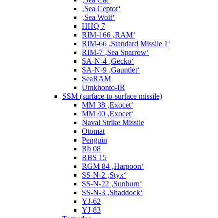
‚Sea Ceptor‘
‚Sea Wolf‘
HHQ 7
RIM-166 ‚RAM‘
RIM-66 ‚Standard Missile 1‘
RIM-7 ‚Sea Sparrow‘
SA-N-4 ‚Gecko‘
SA-N-9 ‚Gauntlet‘
SeaRAM
Umkhonto-IR
SSM (surface-to-surface missile)
MM 38 ‚Exocet‘
MM 40 ‚Exocet‘
Naval Strike Missile
Otomat
Penguin
Rb 08
RBS 15
RGM 84 ‚Harpoon‘
SS-N-2 ‚Styx‘
SS-N-22 ‚Sunburn‘
SS-N-3 ‚Shaddock‘
YJ-62
YJ-83