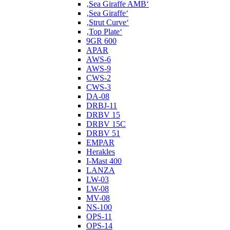
‚Sea Giraffe AMB‘
‚Sea Giraffe‘
‚Strut Curve‘
‚Top Plate‘
9GR 600
APAR
AWS-6
AWS-9
CWS-2
CWS-3
DA-08
DRBJ-11
DRBV 15
DRBV 15C
DRBV 51
EMPAR
Herakles
I-Mast 400
LANZA
LW-03
LW-08
MV-08
NS-100
OPS-11
OPS-14