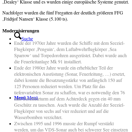
‚Dealey‘ Klasse und es wurden einige europäische Systeme genutzt.
Nachfolger wurden die fünf Fregatten der deutlich größeren FFG
‚Fridtjof Nansen‘ Klasse (5.100 ts).
Modernisierungen
Suche
Ende der 1970er Jahre wurden die Schiffe mit dem Seeziel-
Flugkörper ‚Penguin‘, dem Luftabwehrflugkörper ‚Sea
Sparrow‘ und Torpedorohren ausgerüstet. Dabei wurde auch
die Feuerleitanlage Mk 91 installiert.
Ende der 1980er Jahre wurde ein erheblicher Teil der
elektronischen Ausrüstung (Sonar, Feuerleitung, …) ersetzt,
dabei konnte die Besatzungsstärke von anfänglich 150 auf
125 Personen reduziert werden. Um Platz für das
tiefenvariablen Sonar zu schaffen, war es notwendig den 76
Menü
Menü
mm Geschützturm auf dem Achterdeck gegen ein 40 mm
Geschütz zu tauschen. Auch wurde die Anzahl der Seeziel-
Flugkörper von sechs auf vier reduziert und auf die
Wasserbomben verzichtet.
Zwischen 1995 und 1996 musste der Rumpf verstärkt
werden, um das VDS-Sonar auch bei schwerer See einsetzen