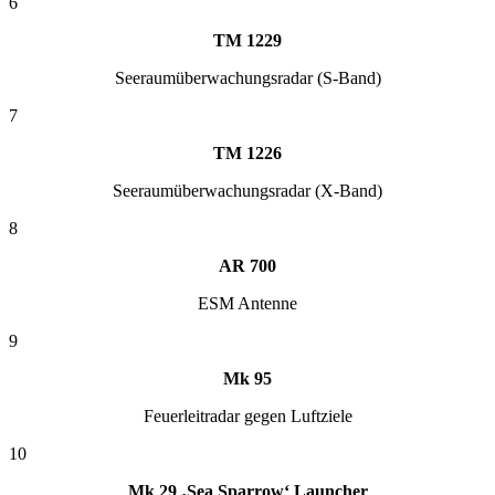
6
TM 1229
Seeraumüberwachungsradar (S-Band)
7
TM 1226
Seeraumüberwachungsradar (X-Band)
8
AR 700
ESM Antenne
9
Mk 95
Feuerleitradar gegen Luftziele
10
Mk 29 ‚Sea Sparrow‘ Launcher