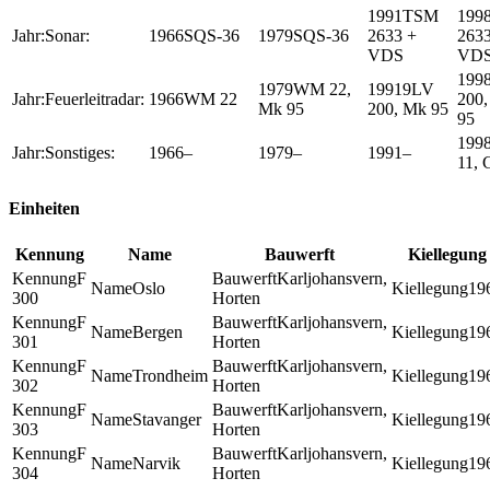
TSM
Sonar:
SQS-36
SQS-36
2633 +
2633
VDS
VD
WM 22,
9LV
Feuerleitradar:
WM 22
200
Mk 95
200, Mk 95
95
Sonstiges:
–
–
–
11,
Einheiten
Kennung
Name
Bauwerft
Kiellegung
F
Karljohansvern,
Oslo
19
300
Horten
F
Karljohansvern,
Bergen
19
301
Horten
F
Karljohansvern,
Trondheim
19
302
Horten
F
Karljohansvern,
Stavanger
19
303
Horten
F
Karljohansvern,
Narvik
19
304
Horten