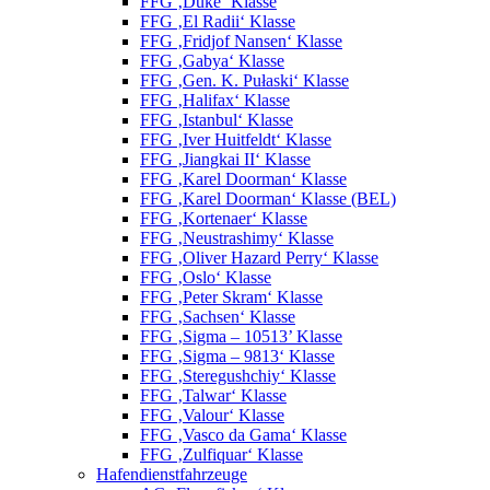
FFG ‚Duke‘ Klasse
FFG ‚El Radii‘ Klasse
FFG ‚Fridjof Nansen‘ Klasse
FFG ‚Gabya‘ Klasse
FFG ‚Gen. K. Pułaski‘ Klasse
FFG ‚Halifax‘ Klasse
FFG ‚Istanbul‘ Klasse
FFG ‚Iver Huitfeldt‘ Klasse
FFG ‚Jiangkai II‘ Klasse
FFG ‚Karel Doorman‘ Klasse
FFG ‚Karel Doorman‘ Klasse (BEL)
FFG ‚Kortenaer‘ Klasse
FFG ‚Neustrashimy‘ Klasse
FFG ‚Oliver Hazard Perry‘ Klasse
FFG ‚Oslo‘ Klasse
FFG ‚Peter Skram‘ Klasse
FFG ‚Sachsen‘ Klasse
FFG ‚Sigma – 10513’ Klasse
FFG ‚Sigma – 9813‘ Klasse
FFG ‚Steregushchiy‘ Klasse
FFG ‚Talwar‘ Klasse
FFG ‚Valour‘ Klasse
FFG ‚Vasco da Gama‘ Klasse
FFG ‚Zulfiquar‘ Klasse
Hafendienstfahrzeuge