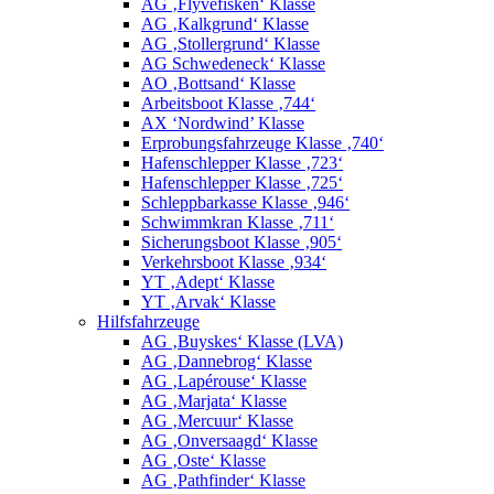
AG ‚Flyvefisken‘ Klasse
AG ‚Kalkgrund‘ Klasse
AG ‚Stollergrund‘ Klasse
AG Schwedeneck‘ Klasse
AO ‚Bottsand‘ Klasse
Arbeitsboot Klasse ‚744‘
AX ‘Nordwind’ Klasse
Erprobungsfahrzeuge Klasse ‚740‘
Hafenschlepper Klasse ‚723‘
Hafenschlepper Klasse ‚725‘
Schleppbarkasse Klasse ‚946‘
Schwimmkran Klasse ‚711‘
Sicherungsboot Klasse ‚905‘
Verkehrsboot Klasse ‚934‘
YT ‚Adept‘ Klasse
YT ‚Arvak‘ Klasse
Hilfsfahrzeuge
AG ‚Buyskes‘ Klasse (LVA)
AG ‚Dannebrog‘ Klasse
AG ‚Lapérouse‘ Klasse
AG ‚Marjata‘ Klasse
AG ‚Mercuur‘ Klasse
AG ‚Onversaagd‘ Klasse
AG ‚Oste‘ Klasse
AG ‚Pathfinder‘ Klasse