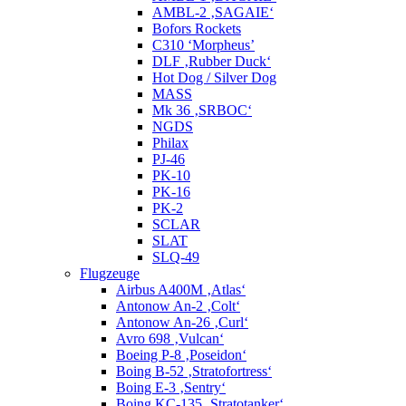
AMBL-2 ‚SAGAIE‘
Bofors Rockets
C310 ‘Morpheus’
DLF ‚Rubber Duck‘
Hot Dog / Silver Dog
MASS
Mk 36 ‚SRBOC‘
NGDS
Philax
PJ-46
PK-10
PK-16
PK-2
SCLAR
SLAT
SLQ-49
Flugzeuge
Airbus A400M ‚Atlas‘
Antonow An-2 ‚Colt‘
Antonow An-26 ‚Curl‘
Avro 698 ‚Vulcan‘
Boeing P-8 ‚Poseidon‘
Boing B-52 ‚Stratofortress‘
Boing E-3 ‚Sentry‘
Boing KC-135 ‚Stratotanker‘