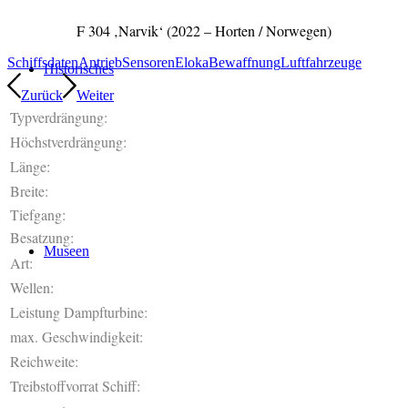
F 304 ‚Narvik‘ (2022 – Horten / Norwegen)
Schiffsdaten
Antrieb
Sensoren
Eloka
Bewaffnung
Luftfahrzeuge
Historisches
Zurück
Weiter
Typverdrängung:
Höchstverdrängung:
Länge:
Breite:
Tiefgang:
Besatzung:
Museen
Art:
Wellen:
Leistung Dampfturbine:
max. Geschwindigkeit:
Reichweite:
Treibstoffvorrat Schiff: