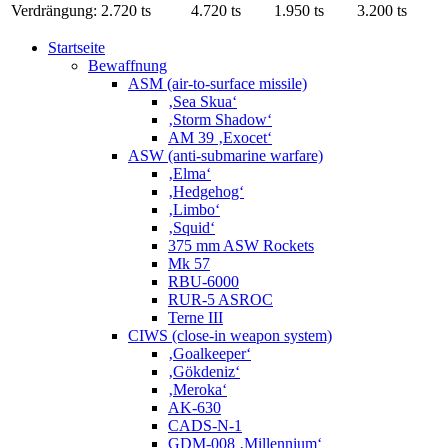
Verdrängung:
2.720 ts
4.720 ts
1.950 ts
3.200 ts
Startseite
Bewaffnung
ASM (air-to-surface missile)
‚Sea Skua‘
‚Storm Shadow‘
AM 39 ‚Exocet‘
ASW (anti-submarine warfare)
‚Elma‘
‚Hedgehog‘
‚Limbo‘
‚Squid‘
375 mm ASW Rockets
Mk 57
RBU-6000
RUR-5 ASROC
Terne III
CIWS (close-in weapon system)
‚Goalkeeper‘
‚Gökdeniz‘
‚Meroka‘
AK-630
CADS-N-1
GDM-008 ‚Millennium‘