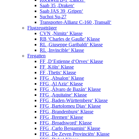
Saab 35 ‚Draken‘
Saab JAS 39 ‚Gripen‘
Suchoi Su-27
Transporter-Allianz C-160 ‚Transall‘
Flugzeugträger
CVN ‚Nimitz‘ Klasse
RB ‘Charles de Gaulle’ Klasse
RL ‚Giuseppe Garibaldi‘ Klasse
RL ‚Invincible‘ Klasse
Fregatten
FF ‚D‘Estienne d‘Orves‘ Klasse
FF ‚Köln‘ Klasse
FF ‚Thetis‘ Klasse
FFG ‚Absalon‘ Klasse
FFG ‚Al Aziz‘ Klasse
FFG ‚Álvaro de Bazán‘ Klasse
FFG ‚Aquitaine‘ Klasse
FFG ‚Baden-Württemberg‘ Klasse
FFG ‚Bartolomeu Dias‘ Klasse
FFG ‚Brandenburg‘ Klasse
FFG ‚Bremen‘ Klasse
FFG ‚Broadsword‘ Klasse
FFG ‚Carlo Bergamini‘ Klasse
FFG ‚De Zeven Provinciën‘ Klasse