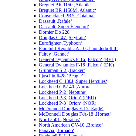
Breguet BR 1150 ‚Atlantic‘
Breguet BR 1150M ‚Atlantic‘
Consolidated PBY ‚Catalina‘
Dassault ‚Rafale‘
Dassault ‚Super Étendard‘
Dornier Do 228
Douglas C-47 ‚Skytrain‘
Eurofighter ‚Typhoon‘
Fairchild-Republic A-10 ‚Thunderbolt II‘
Fairey ‚Gannet‘
General Dynamics F-16 ‚Falcon‘ (BEL)
General Dynamics F-16 ‚Falcon‘ (DK)
Grumman S-2 ‚Tracker‘
Iljuschin Il-28 ‘Beagle’
Lockheed C-130J ‚Super-Hercules‘
Lockheed CP-140 ‚Aurora‘
Lockheed P-2 ‚Neptune‘
Lockheed P-3 ‚Orion‘ (DEU)
Lockheed P-3 ‚Orion‘ (NOR)
McDonnell Douglas F-15 ‚Eagle‘
McDonnell Douglas F/A-18 ‚Hornet‘
Nord 2501 ‚Noratlas‘
North American OV-10 ‚Bronco‘
Panavia ‚Tornado‘
Rockwell B-1 ‚Lancer‘