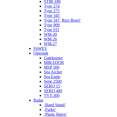
STIR-180
Type 274
Type 275
Type 345
Type 347 ‚Rice Bowl‘
Type 909
Type 911
WM-20
WM-26
WM-27
FüWES
Optronik
Gatekeeper
MIRADOR
MSP 500
Sea Archer
Sea Eagle
Serie 2500
SERO 15
SERO 400
TVT-300
Radar
‚Band Stand‘
‚Furke‘
‚Plank Shave‘