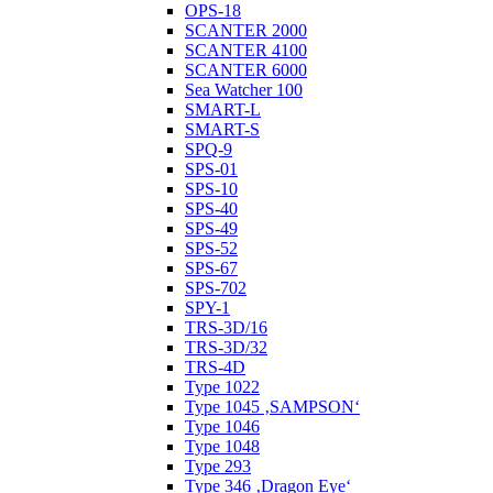
OPS-18
SCANTER 2000
SCANTER 4100
SCANTER 6000
Sea Watcher 100
SMART-L
SMART-S
SPQ-9
SPS-01
SPS-10
SPS-40
SPS-49
SPS-52
SPS-67
SPS-702
SPY-1
TRS-3D/16
TRS-3D/32
TRS-4D
Type 1022
Type 1045 ‚SAMPSON‘
Type 1046
Type 1048
Type 293
Type 346 ‚Dragon Eye‘