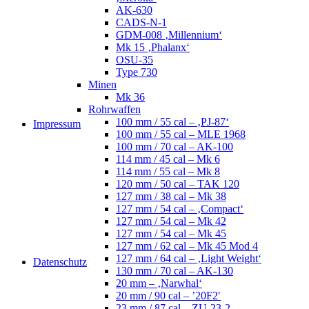
AK-630
CADS-N-1
GDM-008 ‚Millennium‘
Mk 15 ‚Phalanx‘
OSU-35
Type 730
Minen
Mk 36
Rohrwaffen
100 mm / 55 cal – ‚PJ-87‘
Impressum
100 mm / 55 cal – MLE 1968
100 mm / 70 cal – AK-100
114 mm / 45 cal – Mk 6
114 mm / 55 cal – Mk 8
120 mm / 50 cal – TAK 120
127 mm / 38 cal – Mk 38
127 mm / 54 cal – ‚Compact‘
127 mm / 54 cal – Mk 42
127 mm / 54 cal – Mk 45
127 mm / 62 cal – Mk 45 Mod 4
127 mm / 64 cal – ‚Light Weight‘
Datenschutz
130 mm / 70 cal – AK-130
20 mm – ‚Narwhal‘
20 mm / 90 cal – ’20F2′
23 mm / 87 cal – ZU-23-2