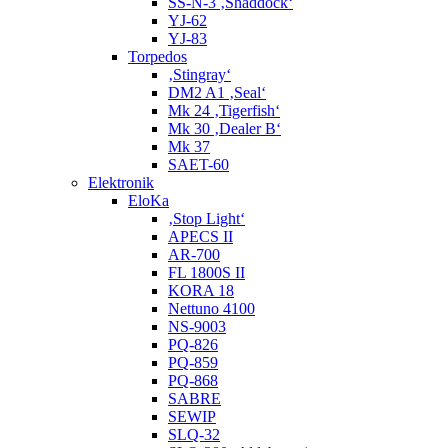
SS-N-3 ‚Shaddock‘
YJ-62
YJ-83
Torpedos
‚Stingray‘
DM2 A1 ‚Seal‘
Mk 24 ‚Tigerfish‘
Mk 30 ‚Dealer B‘
Mk 37
SAET-60
Elektronik
EloKa
‚Stop Light‘
APECS II
AR-700
FL 1800S II
KORA 18
Nettuno 4100
NS-9003
PQ-826
PQ-859
PQ-868
SABRE
SEWIP
SLQ-32