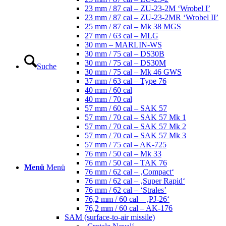
23 mm / 87 cal – ZU-23-2M ‘Wrobel I’
23 mm / 87 cal – ZU-23-2MR ‘Wrobel II’
25 mm / 87 cal – Mk 38 MGS
27 mm / 63 cal – MLG
30 mm – MARLIN-WS
30 mm / 75 cal – DS30B
30 mm / 75 cal – DS30M
Suche
30 mm / 75 cal – Mk 46 GWS
37 mm / 63 cal – Type 76
40 mm / 60 cal
40 mm / 70 cal
57 mm / 60 cal – SAK 57
57 mm / 70 cal – SAK 57 Mk 1
57 mm / 70 cal – SAK 57 Mk 2
57 mm / 70 cal – SAK 57 Mk 3
57 mm / 75 cal – AK-725
76 mm / 50 cal – Mk 33
76 mm / 50 cal – TAK 76
Menü
Menü
76 mm / 62 cal – ‚Compact‘
76 mm / 62 cal – ‚Super Rapid‘
76 mm / 62 cal – ‘Strales’
76,2 mm / 60 cal – ‚PJ-26‘
76,2 mm / 60 cal – AK-176
SAM (surface-to-air missile)