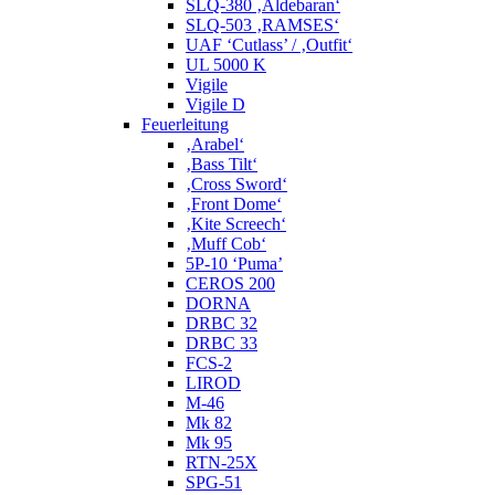
SLQ-380 ‚Aldebaran‘
SLQ-503 ‚RAMSES‘
UAF ‘Cutlass’ / ‚Outfit‘
UL 5000 K
Vigile
Vigile D
Feuerleitung
‚Arabel‘
‚Bass Tilt‘
‚Cross Sword‘
‚Front Dome‘
‚Kite Screech‘
‚Muff Cob‘
5P-10 ‘Puma’
CEROS 200
DORNA
DRBC 32
DRBC 33
FCS-2
LIROD
M-46
Mk 82
Mk 95
RTN-25X
SPG-51