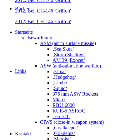
2012, Bell CH-146 'Griffon'
Bücher
2012, Bell CH-146 'Griffon'
2012, Bell CH-146 'Griffon'
Startseite
Bewaffnung
ASM (air-to-surface missile)
‚Sea Skua‘
‚Storm Shadow‘
AM 39 ‚Exocet‘
ASW (anti-submarine warfare)
Links
‚Elma‘
‚Hedgehog‘
‚Limbo‘
‚Squid‘
375 mm ASW Rockets
Mk 57
RBU-6000
RUR-5 ASROC
Terne III
CIWS (close-in weapon system)
‚Goalkeeper‘
‚Gökdeniz‘
Kontakt
‚Meroka‘