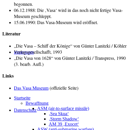
begonnen.
06.12.1988: Die ‚Vasa‘ wird in das noch nicht fertige Vasa-
Museum geschleppt.
15.06.1990: Das Vasa-Museum wird eröffnet.
Literatur
„Die Vasa – Schiff der Könige“ von Günter Lanitzki / Köhler
Verlagsgesellschafft, 1993
Impressum
„Die Vasa von 1628“ von Günter Lanitzki / Transpress, 1990
(3. bearb. Aufl.)
Links
Das Vasa Museum
(offizielle Seite)
Startseite
Bewaffnung
ASM (air-to-surface missile)
Datenschutz
‚Sea Skua‘
‚Storm Shadow‘
AM 39 ‚Exocet‘
ASW (anti-submarine warfare)