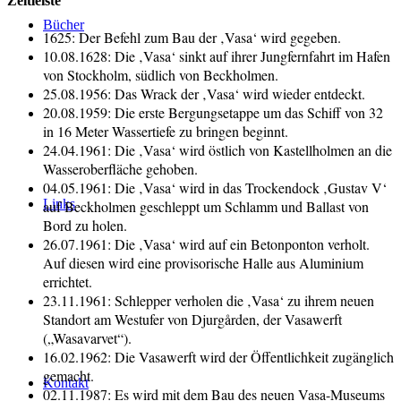
Zeitleiste
Bücher
1625: Der Befehl zum Bau der ‚Vasa‘ wird gegeben.
10.08.1628: Die ‚Vasa‘ sinkt auf ihrer Jungfernfahrt im Hafen
von Stockholm, südlich von Beckholmen.
25.08.1956: Das Wrack der ‚Vasa‘ wird wieder entdeckt.
20.08.1959: Die erste Bergungsetappe um das Schiff von 32
in 16 Meter Wassertiefe zu bringen beginnt.
24.04.1961: Die ‚Vasa‘ wird östlich von Kastellholmen an die
Wasseroberfläche gehoben.
04.05.1961: Die ‚Vasa‘ wird in das Trockendock ‚Gustav V‘
Links
auf Beckholmen geschleppt um Schlamm und Ballast von
Bord zu holen.
26.07.1961: Die ‚Vasa‘ wird auf ein Betonponton verholt.
Auf diesen wird eine provisorische Halle aus Aluminium
errichtet.
23.11.1961: Schlepper verholen die ‚Vasa‘ zu ihrem neuen
Standort am Westufer von Djurgården, der Vasawerft
(„Wasavarvet“).
16.02.1962: Die Vasawerft wird der Öffentlichkeit zugänglich
gemacht.
Kontakt
02.11.1987: Es wird mit dem Bau des neuen Vasa-Museums