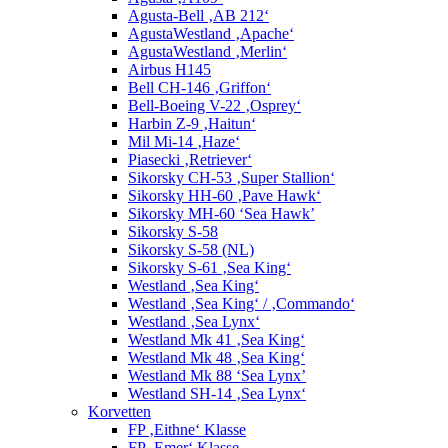
Agusta-Bell ‚AB 212‘
AgustaWestland ‚Apache‘
AgustaWestland ‚Merlin‘
Airbus H145
Bell CH-146 ‚Griffon‘
Bell-Boeing V-22 ‚Osprey‘
Harbin Z-9 ‚Haitun‘
Mil Mi-14 ‚Haze‘
Piasecki ‚Retriever‘
Sikorsky CH-53 ‚Super Stallion‘
Sikorsky HH-60 ‚Pave Hawk‘
Sikorsky MH-60 ‘Sea Hawk’
Sikorsky S-58
Sikorsky S-58 (NL)
Sikorsky S-61 ‚Sea King‘
Westland ‚Sea King‘
Westland ‚Sea King‘ / ‚Commando‘
Westland ‚Sea Lynx‘
Westland Mk 41 ‚Sea King‘
Westland Mk 48 ‚Sea King‘
Westland Mk 88 ‘Sea Lynx’
Westland SH-14 ‚Sea Lynx‘
Korvetten
FP ‚Eithne‘ Klasse
FP ‚Emer‘ Klasse