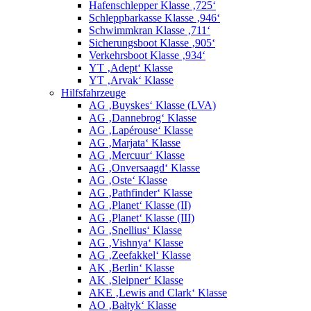
Hafenschlepper Klasse ‚725‘
Schleppbarkasse Klasse ‚946‘
Schwimmkran Klasse ‚711‘
Sicherungsboot Klasse ‚905‘
Verkehrsboot Klasse ‚934‘
YT ‚Adept‘ Klasse
YT ‚Arvak‘ Klasse
Hilfsfahrzeuge
AG ‚Buyskes‘ Klasse (LVA)
AG ‚Dannebrog‘ Klasse
AG ‚Lapérouse‘ Klasse
AG ‚Marjata‘ Klasse
AG ‚Mercuur‘ Klasse
AG ‚Onversaagd‘ Klasse
AG ‚Oste‘ Klasse
AG ‚Pathfinder‘ Klasse
AG ‚Planet‘ Klasse (II)
AG ‚Planet‘ Klasse (III)
AG ‚Snellius‘ Klasse
AG ‚Vishnya‘ Klasse
AG ‚Zeefakkel‘ Klasse
AK ‚Berlin‘ Klasse
AK ‚Sleipner‘ Klasse
AKE ‚Lewis and Clark‘ Klasse
AO ‚Bałtyk‘ Klasse