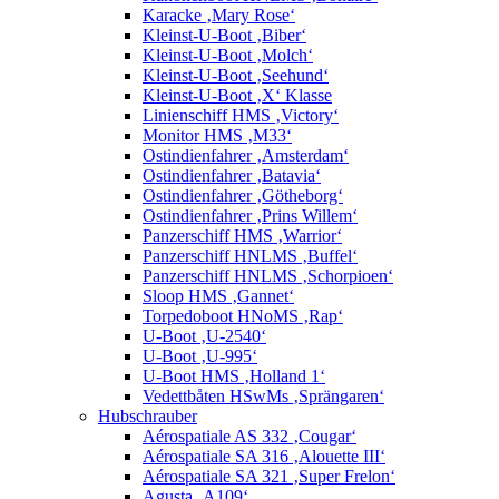
Karacke ‚Mary Rose‘
Kleinst-U-Boot ‚Biber‘
Kleinst-U-Boot ‚Molch‘
Kleinst-U-Boot ‚Seehund‘
Kleinst-U-Boot ‚X‘ Klasse
Linienschiff HMS ‚Victory‘
Monitor HMS ‚M33‘
Ostindienfahrer ‚Amsterdam‘
Ostindienfahrer ‚Batavia‘
Ostindienfahrer ‚Götheborg‘
Ostindienfahrer ‚Prins Willem‘
Panzerschiff HMS ‚Warrior‘
Panzerschiff HNLMS ‚Buffel‘
Panzerschiff HNLMS ‚Schorpioen‘
Sloop HMS ‚Gannet‘
Torpedoboot HNoMS ‚Rap‘
U-Boot ‚U-2540‘
U-Boot ‚U-995‘
U-Boot HMS ‚Holland 1‘
Vedettbåten HSwMs ‚Sprängaren‘
Hubschrauber
Aérospatiale AS 332 ‚Cougar‘
Aérospatiale SA 316 ‚Alouette III‘
Aérospatiale SA 321 ‚Super Frelon‘
Agusta ‚A109‘