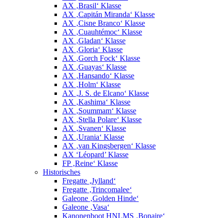
AX ‚Brasil‘ Klasse
AX ‚Capitán Miranda‘ Klasse
AX ‚Cisne Branco‘ Klasse
AX ‚Cuauhtémoc‘ Klasse
AX ‚Gladan‘ Klasse
AX ‚Gloria‘ Klasse
AX ‚Gorch Fock‘ Klasse
AX ‚Guayas‘ Klasse
AX ‚Hansando‘ Klasse
AX ‚Holm‘ Klasse
AX ‚J. S. de Elcano‘ Klasse
AX ‚Kashima‘ Klasse
AX ‚Soummam‘ Klasse
AX ‚Stella Polare‘ Klasse
AX ‚Svanen‘ Klasse
AX ‚Urania‘ Klasse
AX ‚van Kingsbergen‘ Klasse
AX ‘Léopard’ Klasse
FP ‚Reine‘ Klasse
Historisches
Fregatte ‚Jylland‘
Fregatte ‚Trincomalee‘
Galeone ‚Golden Hinde‘
Galeone ‚Vasa‘
Kanonenboot HNLMS ‚Bonaire‘