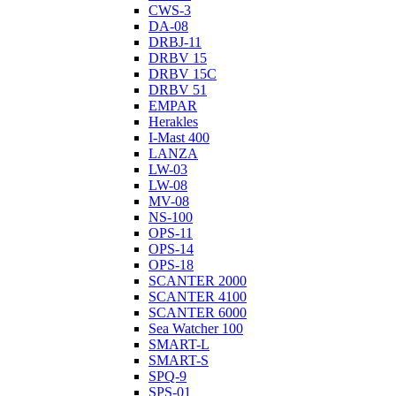
CWS-3
DA-08
DRBJ-11
DRBV 15
DRBV 15C
DRBV 51
EMPAR
Herakles
I-Mast 400
LANZA
LW-03
LW-08
MV-08
NS-100
OPS-11
OPS-14
OPS-18
SCANTER 2000
SCANTER 4100
SCANTER 6000
Sea Watcher 100
SMART-L
SMART-S
SPQ-9
SPS-01