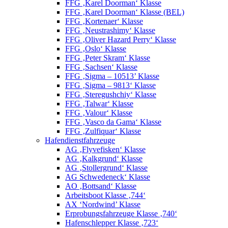
FFG ‚Karel Doorman‘ Klasse
FFG ‚Karel Doorman‘ Klasse (BEL)
FFG ‚Kortenaer‘ Klasse
FFG ‚Neustrashimy‘ Klasse
FFG ‚Oliver Hazard Perry‘ Klasse
FFG ‚Oslo‘ Klasse
FFG ‚Peter Skram‘ Klasse
FFG ‚Sachsen‘ Klasse
FFG ‚Sigma – 10513’ Klasse
FFG ‚Sigma – 9813‘ Klasse
FFG ‚Steregushchiy‘ Klasse
FFG ‚Talwar‘ Klasse
FFG ‚Valour‘ Klasse
FFG ‚Vasco da Gama‘ Klasse
FFG ‚Zulfiquar‘ Klasse
Hafendienstfahrzeuge
AG ‚Flyvefisken‘ Klasse
AG ‚Kalkgrund‘ Klasse
AG ‚Stollergrund‘ Klasse
AG Schwedeneck‘ Klasse
AO ‚Bottsand‘ Klasse
Arbeitsboot Klasse ‚744‘
AX ‘Nordwind’ Klasse
Erprobungsfahrzeuge Klasse ‚740‘
Hafenschlepper Klasse ‚723‘