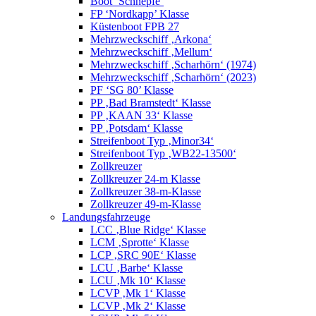
Boot ‘Schnepfe’
FP ‘Nordkapp’ Klasse
Küstenboot FPB 27
Mehrzweckschiff ‚Arkona‘
Mehrzweckschiff ‚Mellum‘
Mehrzweckschiff ‚Scharhörn‘ (1974)
Mehrzweckschiff ‚Scharhörn‘ (2023)
PF ‘SG 80’ Klasse
PP ‚Bad Bramstedt‘ Klasse
PP ‚KAAN 33‘ Klasse
PP ‚Potsdam‘ Klasse
Streifenboot Typ ‚Minor34‘
Streifenboot Typ ‚WB22-13500‘
Zollkreuzer
Zollkreuzer 24-m Klasse
Zollkreuzer 38-m-Klasse
Zollkreuzer 49-m-Klasse
Landungsfahrzeuge
LCC ‚Blue Ridge‘ Klasse
LCM ‚Sprotte‘ Klasse
LCP ‚SRC 90E‘ Klasse
LCU ‚Barbe‘ Klasse
LCU ‚Mk 10‘ Klasse
LCVP ‚Mk 1‘ Klasse
LCVP ‚Mk 2‘ Klasse