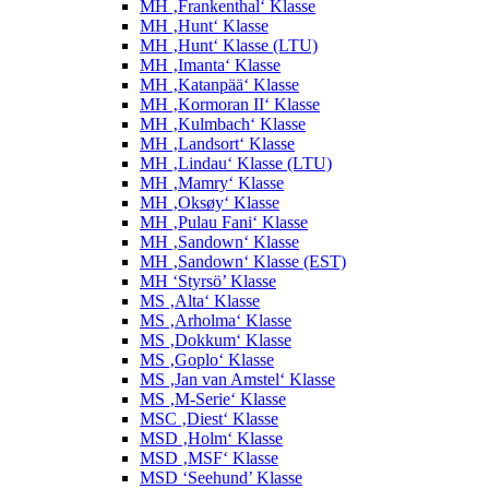
MH ‚Frankenthal‘ Klasse
MH ‚Hunt‘ Klasse
MH ‚Hunt‘ Klasse (LTU)
MH ‚Imanta‘ Klasse
MH ‚Katanpää‘ Klasse
MH ‚Kormoran II‘ Klasse
MH ‚Kulmbach‘ Klasse
MH ‚Landsort‘ Klasse
MH ‚Lindau‘ Klasse (LTU)
MH ‚Mamry‘ Klasse
MH ‚Oksøy‘ Klasse
MH ‚Pulau Fani‘ Klasse
MH ‚Sandown‘ Klasse
MH ‚Sandown‘ Klasse (EST)
MH ‘Styrsö’ Klasse
MS ‚Alta‘ Klasse
MS ‚Arholma‘ Klasse
MS ‚Dokkum‘ Klasse
MS ‚Goplo‘ Klasse
MS ‚Jan van Amstel‘ Klasse
MS ‚M-Serie‘ Klasse
MSC ‚Diest‘ Klasse
MSD ‚Holm‘ Klasse
MSD ‚MSF‘ Klasse
MSD ‘Seehund’ Klasse