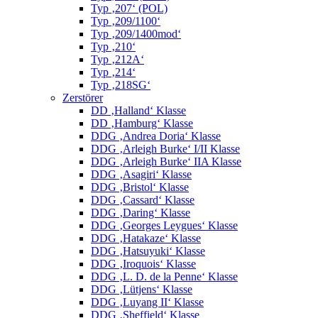
Typ ‚207‘ (POL)
Typ ‚209/1100‘
Typ ‚209/1400mod‘
Typ ‚210‘
Typ ‚212A‘
Typ ‚214‘
Typ ‚218SG‘
Zerstörer
DD ‚Halland‘ Klasse
DD ‚Hamburg‘ Klasse
DDG ‚Andrea Doria‘ Klasse
DDG ‚Arleigh Burke‘ I/II Klasse
DDG ‚Arleigh Burke‘ IIA Klasse
DDG ‚Asagiri‘ Klasse
DDG ‚Bristol‘ Klasse
DDG ‚Cassard‘ Klasse
DDG ‚Daring‘ Klasse
DDG ‚Georges Leygues‘ Klasse
DDG ‚Hatakaze‘ Klasse
DDG ‚Hatsuyuki‘ Klasse
DDG ‚Iroquois‘ Klasse
DDG ‚L. D. de la Penne‘ Klasse
DDG ‚Lütjens‘ Klasse
DDG ‚Luyang II‘ Klasse
DDG ‚Sheffield‘ Klasse