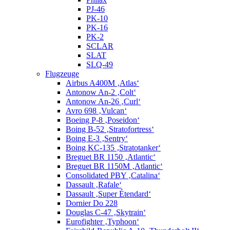
PJ-46
PK-10
PK-16
PK-2
SCLAR
SLAT
SLQ-49
Flugzeuge
Airbus A400M ‚Atlas‘
Antonow An-2 ‚Colt‘
Antonow An-26 ‚Curl‘
Avro 698 ‚Vulcan‘
Boeing P-8 ‚Poseidon‘
Boing B-52 ‚Stratofortress‘
Boing E-3 ‚Sentry‘
Boing KC-135 ‚Stratotanker‘
Breguet BR 1150 ‚Atlantic‘
Breguet BR 1150M ‚Atlantic‘
Consolidated PBY ‚Catalina‘
Dassault ‚Rafale‘
Dassault ‚Super Étendard‘
Dornier Do 228
Douglas C-47 ‚Skytrain‘
Eurofighter ‚Typhoon‘