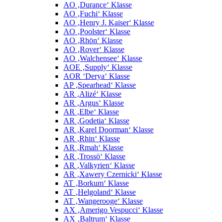
AO ‚Durance‘ Klasse
AO ‚Fuchi‘ Klasse
AO ‚Henry J. Kaiser‘ Klasse
AO ‚Poolster‘ Klasse
AO ‚Rhön‘ Klasse
AO ‚Rover‘ Klasse
AO ‚Walchensee‘ Klasse
AOE ‚Supply‘ Klasse
AOR ‘Derya‘ Klasse
AP ‚Spearhead‘ Klasse
AR ‚Alizé‘ Klasse
AR ‚Argus‘ Klasse
AR ‚Elbe‘ Klasse
AR ‚Godetia‘ Klasse
AR ‚Karel Doorman‘ Klasse
AR ‚Rhin‘ Klasse
AR ‚Rmah‘ Klasse
AR ‚Trossö‘ Klasse
AR ‚Valkyrien‘ Klasse
AR ‚Xawery Czernicki‘ Klasse
AT ‚Borkum‘ Klasse
AT ‚Helgoland‘ Klasse
AT ‚Wangerooge‘ Klasse
AX ‚Amerigo Vespucci‘ Klasse
AX ‚Baltrum‘ Klasse