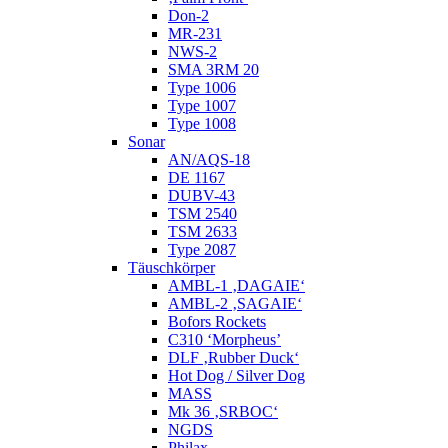
Don-2
MR-231
NWS-2
SMA 3RM 20
Type 1006
Type 1007
Type 1008
Sonar
AN/AQS-18
DE 1167
DUBV-43
TSM 2540
TSM 2633
Type 2087
Täuschkörper
AMBL-1 ‚DAGAIE‘
AMBL-2 ‚SAGAIE‘
Bofors Rockets
C310 ‘Morpheus’
DLF ‚Rubber Duck‘
Hot Dog / Silver Dog
MASS
Mk 36 ‚SRBOC‘
NGDS
Philax