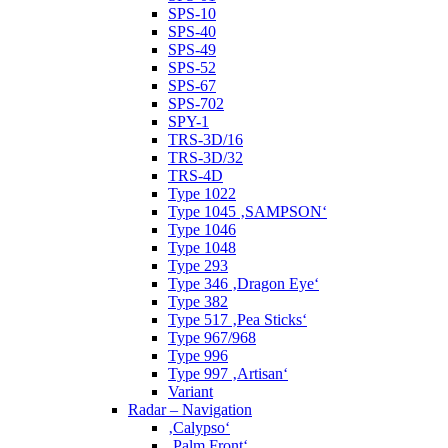
SPS-10
SPS-40
SPS-49
SPS-52
SPS-67
SPS-702
SPY-1
TRS-3D/16
TRS-3D/32
TRS-4D
Type 1022
Type 1045 ‚SAMPSON‘
Type 1046
Type 1048
Type 293
Type 346 ‚Dragon Eye‘
Type 382
Type 517 ‚Pea Sticks‘
Type 967/968
Type 996
Type 997 ‚Artisan‘
Variant
Radar – Navigation
‚Calypso‘
‚Palm Front‘