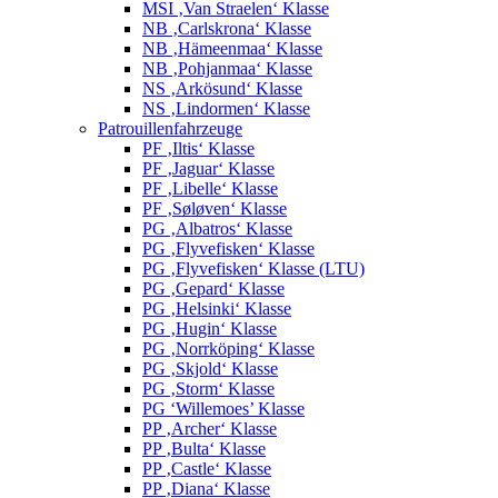
MSI ‚Van Straelen‘ Klasse
NB ‚Carlskrona‘ Klasse
NB ‚Hämeenmaa‘ Klasse
NB ‚Pohjanmaa‘ Klasse
NS ‚Arkösund‘ Klasse
NS ‚Lindormen‘ Klasse
Patrouillenfahrzeuge
PF ‚Iltis‘ Klasse
PF ‚Jaguar‘ Klasse
PF ‚Libelle‘ Klasse
PF ‚Søløven‘ Klasse
PG ‚Albatros‘ Klasse
PG ‚Flyvefisken‘ Klasse
PG ‚Flyvefisken‘ Klasse (LTU)
PG ‚Gepard‘ Klasse
PG ‚Helsinki‘ Klasse
PG ‚Hugin‘ Klasse
PG ‚Norrköping‘ Klasse
PG ‚Skjold‘ Klasse
PG ‚Storm‘ Klasse
PG ‘Willemoes’ Klasse
PP ‚Archer‘ Klasse
PP ‚Bulta‘ Klasse
PP ‚Castle‘ Klasse
PP ‚Diana‘ Klasse