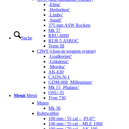
‚Elma‘
‚Hedgehog‘
‚Limbo‘
‚Squid‘
375 mm ASW Rockets
Mk 57
RBU-6000
Suche
RUR-5 ASROC
Terne III
CIWS (close-in weapon system)
‚Goalkeeper‘
‚Gökdeniz‘
‚Meroka‘
AK-630
CADS-N-1
GDM-008 ‚Millennium‘
Mk 15 ‚Phalanx‘
OSU-35
Menü
Menü
Type 730
Minen
Mk 36
Rohrwaffen
100 mm / 55 cal – ‚PJ-87‘
100 mm / 55 cal – MLE 1968
100 mm / 70 cal – AK-100