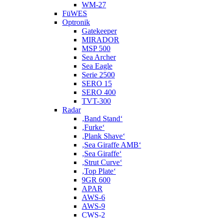
WM-27
FüWES
Optronik
Gatekeeper
MIRADOR
MSP 500
Sea Archer
Sea Eagle
Serie 2500
SERO 15
SERO 400
TVT-300
Radar
‚Band Stand‘
‚Furke‘
‚Plank Shave‘
‚Sea Giraffe AMB‘
‚Sea Giraffe‘
‚Strut Curve‘
‚Top Plate‘
9GR 600
APAR
AWS-6
AWS-9
CWS-2