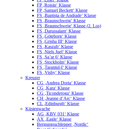
FP ‚Roisin‘ Klasse
FP ‚Samuel Beckett‘ Klasse
FS ‚Baptista de Andrade‘ Klasse
FS ‚Braunschweig‘ Klasse
FS ‚Braunschweig‘ Klasse (2. Los)
FS ‚Darussalam‘ Klasse
FS ‚Göteborg‘ Klasse
FS ‚Grisha III‘ Klasse
FS ‚Kaszub‘ Klasse
FS ‚Niels Juel‘ Klasse
FS ‚Sa’ar 6‘ Klasse
FS ‚Stockholm‘ Klasse
FS ‚Tarantul-I‘ Klasse
FS ‚Visby‘ Klasse
Kreuzer
CG ‚Andrea Doria‘ Klasse
CG ‚Kara‘ Klasse
CG ‚Ticonderoga‘ Klasse
CH ‚Jeanne d’Arc‘ Klasse
CL ‚Edinburgh‘ Klasse
Küstenwache
AG ‚KBV 031‘ Klasse
AX ‚Eagle‘ Klasse
Bergungsschlepper ‚Nordic‘