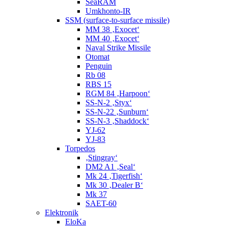
SeaRAM
Umkhonto-IR
SSM (surface-to-surface missile)
MM 38 ‚Exocet‘
MM 40 ‚Exocet‘
Naval Strike Missile
Otomat
Penguin
Rb 08
RBS 15
RGM 84 ‚Harpoon‘
SS-N-2 ‚Styx‘
SS-N-22 ‚Sunburn‘
SS-N-3 ‚Shaddock‘
YJ-62
YJ-83
Torpedos
‚Stingray‘
DM2 A1 ‚Seal‘
Mk 24 ‚Tigerfish‘
Mk 30 ‚Dealer B‘
Mk 37
SAET-60
Elektronik
EloKa