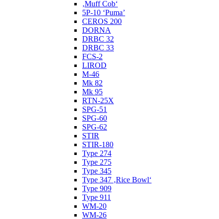
‚Muff Cob‘
5P-10 ‘Puma’
CEROS 200
DORNA
DRBC 32
DRBC 33
FCS-2
LIROD
M-46
Mk 82
Mk 95
RTN-25X
SPG-51
SPG-60
SPG-62
STIR
STIR-180
Type 274
Type 275
Type 345
Type 347 ‚Rice Bowl‘
Type 909
Type 911
WM-20
WM-26