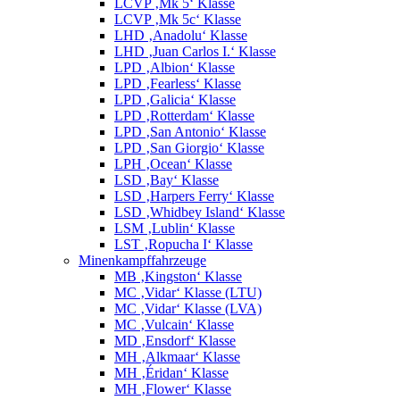
LCVP ‚Mk 5‘ Klasse
LCVP ‚Mk 5c‘ Klasse
LHD ‚Anadolu‘ Klasse
LHD ‚Juan Carlos I.‘ Klasse
LPD ‚Albion‘ Klasse
LPD ‚Fearless‘ Klasse
LPD ‚Galicia‘ Klasse
LPD ‚Rotterdam‘ Klasse
LPD ‚San Antonio‘ Klasse
LPD ‚San Giorgio‘ Klasse
LPH ‚Ocean‘ Klasse
LSD ‚Bay‘ Klasse
LSD ‚Harpers Ferry‘ Klasse
LSD ‚Whidbey Island‘ Klasse
LSM ‚Lublin‘ Klasse
LST ‚Ropucha I‘ Klasse
Minenkampffahrzeuge
MB ‚Kingston‘ Klasse
MC ‚Vidar‘ Klasse (LTU)
MC ‚Vidar‘ Klasse (LVA)
MC ‚Vulcain‘ Klasse
MD ‚Ensdorf‘ Klasse
MH ‚Alkmaar‘ Klasse
MH ‚Éridan‘ Klasse
MH ‚Flower‘ Klasse