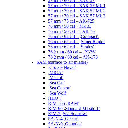
57 mm / 60 cal – SAK 57
57 mm / 70 cal – SAK 57 Mk 1
57 mm / 70 cal – SAK 57 Mk 2
57 mm / 70 cal – SAK 57 Mk 3
57 mm / 75 cal – AK-725
76 mm / 50 cal – Mk 33
76 mm / 50 cal – TAK 76
76 mm / 62 cal – ‚Compact‘
76 mm / 62 cal – ‚Super Rapid‘
76 mm / 62 cal – ‘Strales’
76,2 mm / 60 cal – ‚PJ-26‘
76,2 mm / 60 cal – AK-176
SAM (surface-to-air missile)
‚Crotale Naval‘
‚MICA‘
‚Mistral‘
‚Sea Cat‘
‚Sea Ceptor‘
‚Sea Wolf‘
HHQ 7
RIM-166 ‚RAM‘
RIM-66 ‚Standard Missile 1‘
RIM-7 ‚Sea Sparrow‘
SA-N-4 ‚Gecko‘
SA-N-9 ‚Gauntlet‘