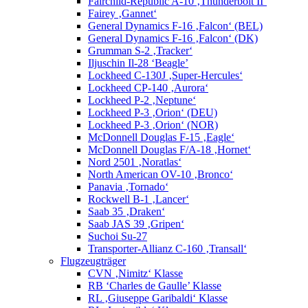
Fairchild-Republic A-10 ‚Thunderbolt II‘
Fairey ‚Gannet‘
General Dynamics F-16 ‚Falcon‘ (BEL)
General Dynamics F-16 ‚Falcon‘ (DK)
Grumman S-2 ‚Tracker‘
Iljuschin Il-28 ‘Beagle’
Lockheed C-130J ‚Super-Hercules‘
Lockheed CP-140 ‚Aurora‘
Lockheed P-2 ‚Neptune‘
Lockheed P-3 ‚Orion‘ (DEU)
Lockheed P-3 ‚Orion‘ (NOR)
McDonnell Douglas F-15 ‚Eagle‘
McDonnell Douglas F/A-18 ‚Hornet‘
Nord 2501 ‚Noratlas‘
North American OV-10 ‚Bronco‘
Panavia ‚Tornado‘
Rockwell B-1 ‚Lancer‘
Saab 35 ‚Draken‘
Saab JAS 39 ‚Gripen‘
Suchoi Su-27
Transporter-Allianz C-160 ‚Transall‘
Flugzeugträger
CVN ‚Nimitz‘ Klasse
RB ‘Charles de Gaulle’ Klasse
RL ‚Giuseppe Garibaldi‘ Klasse