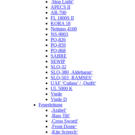
‚Stop Light‘
APECS II
AR-700
FL 1800S II
KORA 18
Nettuno 4100
NS-9003
PQ-826
PQ-859
PQ-868
SABRE
SEWIP
SLQ-32
SLQ-380 ‚Aldebaran‘
SLQ-503 ‚RAMSES‘
UAF ‘Cutlass’ / ‚Outfit‘
UL 5000 K
Vigile
Vigile D
Feuerleitung
‚Arabel‘
‚Bass Tilt‘
‚Cross Sword‘
‚Front Dome‘
‚Kite Screech‘