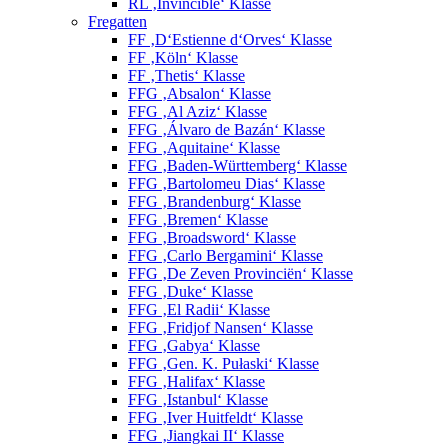
RL ‚Invincible‘ Klasse
Fregatten
FF ‚D‘Estienne d‘Orves‘ Klasse
FF ‚Köln‘ Klasse
FF ‚Thetis‘ Klasse
FFG ‚Absalon‘ Klasse
FFG ‚Al Aziz‘ Klasse
FFG ‚Álvaro de Bazán‘ Klasse
FFG ‚Aquitaine‘ Klasse
FFG ‚Baden-Württemberg‘ Klasse
FFG ‚Bartolomeu Dias‘ Klasse
FFG ‚Brandenburg‘ Klasse
FFG ‚Bremen‘ Klasse
FFG ‚Broadsword‘ Klasse
FFG ‚Carlo Bergamini‘ Klasse
FFG ‚De Zeven Provinciën‘ Klasse
FFG ‚Duke‘ Klasse
FFG ‚El Radii‘ Klasse
FFG ‚Fridjof Nansen‘ Klasse
FFG ‚Gabya‘ Klasse
FFG ‚Gen. K. Pułaski‘ Klasse
FFG ‚Halifax‘ Klasse
FFG ‚Istanbul‘ Klasse
FFG ‚Iver Huitfeldt‘ Klasse
FFG ‚Jiangkai II‘ Klasse