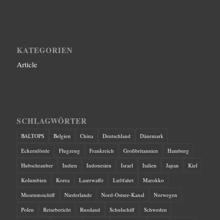
KATEGORIEN
Article
SCHLAGWÖRTER
BALTOPS
Belgien
China
Deutschland
Dänemark
Eckernförde
Flugzeug
Frankreich
Großbritannien
Hamburg
Hubschrauber
Indien
Indonesien
Israel
Italien
Japan
Kiel
Kolumbien
Korea
Laserwaffe
Luftfahrt
Marokko
Museumsschiff
Niederlande
Nord-Ostsee-Kanal
Norwegen
Polen
Reisebericht
Russland
Schulschiff
Schweden