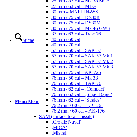
25 mm / 87 cal – Mk 38 MGS
27 mm / 63 cal – MLG
30 mm – MARLIN-WS
30 mm / 75 cal – DS30B
30 mm / 75 cal – DS30M
30 mm / 75 cal – Mk 46 GWS
37 mm / 63 cal – Type 76
40 mm / 60 cal
Suche
40 mm / 70 cal
57 mm / 60 cal – SAK 57
57 mm / 70 cal – SAK 57 Mk 1
57 mm / 70 cal – SAK 57 Mk 2
57 mm / 70 cal – SAK 57 Mk 3
57 mm / 75 cal – AK-725
76 mm / 50 cal – Mk 33
76 mm / 50 cal – TAK 76
76 mm / 62 cal – ‚Compact‘
76 mm / 62 cal – ‚Super Rapid‘
76 mm / 62 cal – ‘Strales’
Menü
Menü
76,2 mm / 60 cal – ‚PJ-26‘
76,2 mm / 60 cal – AK-176
SAM (surface-to-air missile)
‚Crotale Naval‘
‚MICA‘
‚Mistral‘