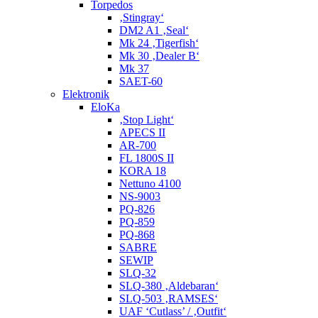
Torpedos
‚Stingray‘
DM2 A1 ‚Seal‘
Mk 24 ‚Tigerfish‘
Mk 30 ‚Dealer B‘
Mk 37
SAET-60
Elektronik
EloKa
‚Stop Light‘
APECS II
AR-700
FL 1800S II
KORA 18
Nettuno 4100
NS-9003
PQ-826
PQ-859
PQ-868
SABRE
SEWIP
SLQ-32
SLQ-380 ‚Aldebaran‘
SLQ-503 ‚RAMSES‘
UAF ‘Cutlass’ / ‚Outfit‘