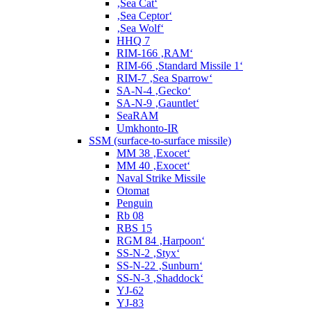
‚Sea Cat‘
‚Sea Ceptor‘
‚Sea Wolf‘
HHQ 7
RIM-166 ‚RAM‘
RIM-66 ‚Standard Missile 1‘
RIM-7 ‚Sea Sparrow‘
SA-N-4 ‚Gecko‘
SA-N-9 ‚Gauntlet‘
SeaRAM
Umkhonto-IR
SSM (surface-to-surface missile)
MM 38 ‚Exocet‘
MM 40 ‚Exocet‘
Naval Strike Missile
Otomat
Penguin
Rb 08
RBS 15
RGM 84 ‚Harpoon‘
SS-N-2 ‚Styx‘
SS-N-22 ‚Sunburn‘
SS-N-3 ‚Shaddock‘
YJ-62
YJ-83