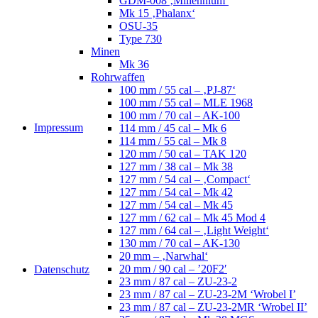
GDM-008 ‚Millennium‘
Mk 15 ‚Phalanx‘
OSU-35
Type 730
Minen
Mk 36
Rohrwaffen
100 mm / 55 cal – ‚PJ-87‘
100 mm / 55 cal – MLE 1968
100 mm / 70 cal – AK-100
Impressum
114 mm / 45 cal – Mk 6
114 mm / 55 cal – Mk 8
120 mm / 50 cal – TAK 120
127 mm / 38 cal – Mk 38
127 mm / 54 cal – ‚Compact‘
127 mm / 54 cal – Mk 42
127 mm / 54 cal – Mk 45
127 mm / 62 cal – Mk 45 Mod 4
127 mm / 64 cal – ‚Light Weight‘
130 mm / 70 cal – AK-130
20 mm – ‚Narwhal‘
20 mm / 90 cal – ’20F2′
Datenschutz
23 mm / 87 cal – ZU-23-2
23 mm / 87 cal – ZU-23-2M ‘Wrobel I’
23 mm / 87 cal – ZU-23-2MR ‘Wrobel II’