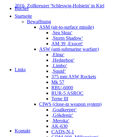
2016, Zollkreuzer 'Schleswig-Holstein' in Kiel
Bücher
Startseite
Bewaffnung
ASM (air-to-surface missile)
‚Sea Skua‘
‚Storm Shadow‘
AM 39 ‚Exocet‘
ASW (anti-submarine warfare)
‚Elma‘
‚Hedgehog‘
‚Limbo‘
Links
‚Squid‘
375 mm ASW Rockets
Mk 57
RBU-6000
RUR-5 ASROC
Terne III
CIWS (close-in weapon system)
‚Goalkeeper‘
‚Gökdeniz‘
‚Meroka‘
AK-630
Kontakt
CADS-N-1