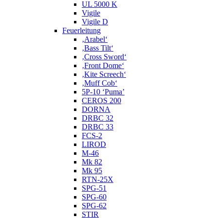
UL 5000 K
Vigile
Vigile D
Feuerleitung
‚Arabel‘
‚Bass Tilt‘
‚Cross Sword‘
‚Front Dome‘
‚Kite Screech‘
‚Muff Cob‘
5P-10 ‘Puma’
CEROS 200
DORNA
DRBC 32
DRBC 33
FCS-2
LIROD
M-46
Mk 82
Mk 95
RTN-25X
SPG-51
SPG-60
SPG-62
STIR