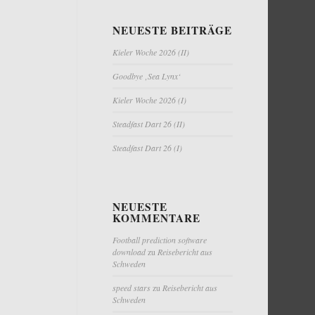
NEUESTE BEITRÄGE
Kieler Woche 2026 (II)
Goodbye ‚Sea Lynx‘
Kieler Woche 2026 (I)
Steadfast Dart 26 (II)
Steadfast Dart 26 (I)
NEUESTE
KOMMENTARE
Football prediction software
download
zu
Reisebericht aus
Schweden
speed stars
zu
Reisebericht aus
Schweden