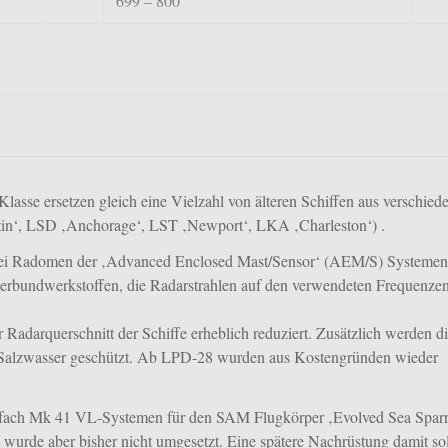
699 – 800
asse ersetzen gleich eine Vielzahl von älteren Schiffen aus verschied
in‘, LSD ‚Anchorage‘, LST ‚Newport‘, LKA ‚Charleston‘) .
 zwei Radomen der ‚Advanced Enclosed Mast/Sensor‘ (AEM/S) Systemen
erbundwerkstoffen, die Radarstrahlen auf den verwendeten Frequenze
darquerschnitt der Schiffe erheblich reduziert. Zusätzlich werden d
 Salzwasser geschützt. Ab LPD-28 wurden aus Kostengründen wieder
8fach Mk 41 VL-Systemen für den SAM Flugkörper ‚Evolved Sea Spar
urde aber bisher nicht umgesetzt. Eine spätere Nachrüstung damit sol