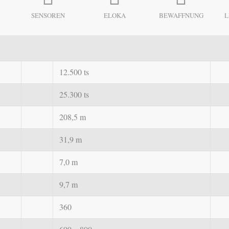
SENSOREN
ELOKA
BEWAFFNUNG
L
12.500 ts
25.300 ts
208,5 m
31,9 m
7,0 m
9,7 m
360