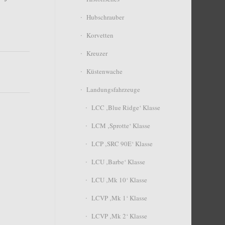
Hubschrauber
Korvetten
Kreuzer
Küstenwache
Landungsfahrzeuge
LCC ‚Blue Ridge‘ Klasse
LCM ‚Sprotte‘ Klasse
LCP ‚SRC 90E‘ Klasse
LCU ‚Barbe‘ Klasse
LCU ‚Mk 10‘ Klasse
LCVP ‚Mk 1‘ Klasse
LCVP ‚Mk 2‘ Klasse