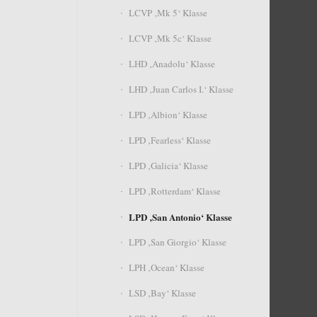
LCVP ‚Mk 5‘ Klasse
LCVP ‚Mk 5c‘ Klasse
LHD ‚Anadolu‘ Klasse
LHD ‚Juan Carlos I.‘ Klasse
LPD ‚Albion‘ Klasse
LPD ‚Fearless‘ Klasse
LPD ‚Galicia‘ Klasse
LPD ‚Rotterdam‘ Klasse
LPD ‚San Antonio‘ Klasse
LPD ‚San Giorgio‘ Klasse
LPH ‚Ocean‘ Klasse
LSD ‚Bay‘ Klasse