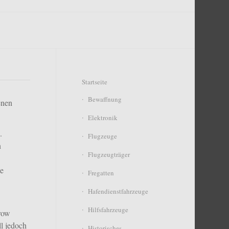
Startseite
Bewaffnung
enen
Elektronik
.
Flugzeuge
n
Flugzeugträger
ie
Fregatten
Hafendienstfahrzeuge
Hilfsfahrzeuge
row
l jedoch
Historisches