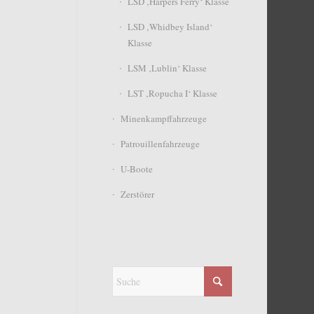
LSD ‚Harpers Ferry‘ Klasse
LSD ‚Whidbey Island‘
Klasse
LSM ‚Lublin‘ Klasse
LST ‚Ropucha I‘ Klasse
Minenkampffahrzeuge
Patrouillenfahrzeuge
U-Boote
Zerstörer