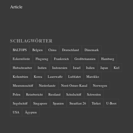
Article
SCHLAGWÖRTER
BALTOPS
Belgien
China
Deutschland
Dänemark
Eckernförde
Flugzeug
Frankreich
Großbritannien
Hamburg
Hubschrauber
Indien
Indonesien
Israel
Italien
Japan
Kiel
Kolumbien
Korea
Laserwaffe
Luftfahrt
Marokko
Museumsschiff
Niederlande
Nord-Ostsee-Kanal
Norwegen
Polen
Reisebericht
Russland
Schulschiff
Schweden
Segelschiff
Singapore
Spanien
Steadfast 26
Türkei
U-Boot
USA
Ägypten