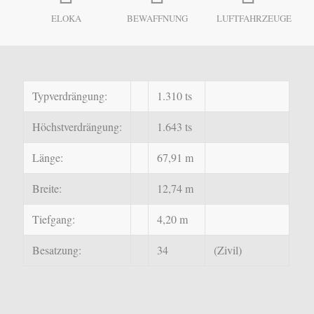
ELOKA
BEWAFFNUNG
LUFTFAHRZEUGE
Typverdrängung:
1.310 ts
Höchstverdrängung:
1.643 ts
Länge:
67,91 m
Breite:
12,74 m
Tiefgang:
4,20 m
Besatzung:
34
(Zivil)