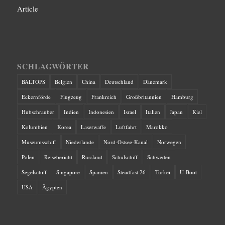
Article
SCHLAGWÖRTER
BALTOPS
Belgien
China
Deutschland
Dänemark
Eckernförde
Flugzeug
Frankreich
Großbritannien
Hamburg
Hubschrauber
Indien
Indonesien
Israel
Italien
Japan
Kiel
Kolumbien
Korea
Laserwaffe
Luftfahrt
Marokko
Museumsschiff
Niederlande
Nord-Ostsee-Kanal
Norwegen
Polen
Reisebericht
Russland
Schulschiff
Schweden
Segelschiff
Singapore
Spanien
Steadfast 26
Türkei
U-Boot
USA
Ägypten