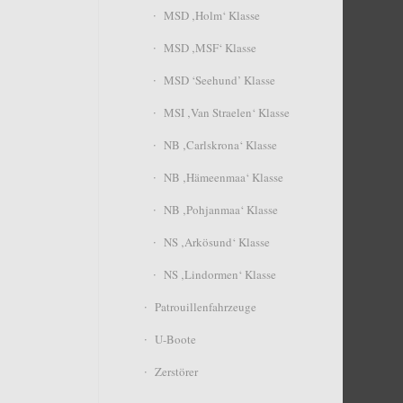
MSD ‚Holm‘ Klasse
MSD ‚MSF‘ Klasse
MSD ‘Seehund’ Klasse
MSI ‚Van Straelen‘ Klasse
NB ‚Carlskrona‘ Klasse
NB ‚Hämeenmaa‘ Klasse
NB ‚Pohjanmaa‘ Klasse
NS ‚Arkösund‘ Klasse
NS ‚Lindormen‘ Klasse
Patrouillenfahrzeuge
U-Boote
Zerstörer