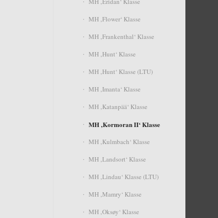
MH ‚Éridan‘ Klasse
MH ‚Flower‘ Klasse
MH ‚Frankenthal‘ Klasse
MH ‚Hunt‘ Klasse
MH ‚Hunt‘ Klasse (LTU)
MH ‚Imanta‘ Klasse
MH ‚Katanpää‘ Klasse
MH ‚Kormoran II‘ Klasse
MH ‚Kulmbach‘ Klasse
MH ‚Landsort‘ Klasse
MH ‚Lindau‘ Klasse (LTU)
MH ‚Mamry‘ Klasse
MH ‚Oksøy‘ Klasse