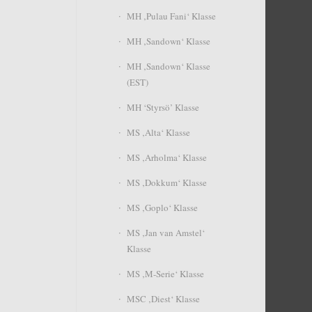
MH ‚Pulau Fani‘ Klasse
MH ‚Sandown‘ Klasse
MH ‚Sandown‘ Klasse
(EST)
MH ‘Styrsö’ Klasse
MS ‚Alta‘ Klasse
MS ‚Arholma‘ Klasse
MS ‚Dokkum‘ Klasse
MS ‚Goplo‘ Klasse
MS ‚Jan van Amstel‘
Klasse
MS ‚M-Serie‘ Klasse
MSC ‚Diest‘ Klasse