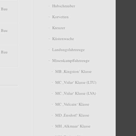
Hubschrauber
 Bau
Korvetten
Kreuzer
 Bau
Küstenwache
Landungsfahrzeuge
 Bau
Minenkampffahrzeuge
MB ‚Kingston‘ Klasse
MC ‚Vidar‘ Klasse (LTU)
MC ‚Vidar‘ Klasse (LVA)
MC ‚Vulcain‘ Klasse
MD ‚Ensdorf‘ Klasse
MH ‚Alkmaar‘ Klasse