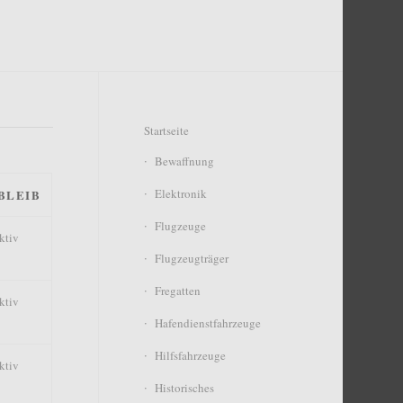
Startseite
Bewaffnung
Elektronik
BLEIB
Flugzeuge
ktiv
Flugzeugträger
Fregatten
ktiv
Hafendienstfahrzeuge
Hilfsfahrzeuge
ktiv
Historisches