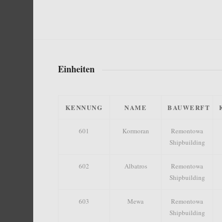
Einheiten
KENNUNG
NAME
BAUWERFT
601
Kormoran
Remontowa
Shipbuilding
602
Albatros
Remontowa
Shipbuilding
603
Mewa
Remontowa
Shipbuilding