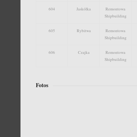
604
Jaskółka
Remontowa
Shipbuilding
605
Rybitwa
Remontowa
Shipbuilding
606
Czajka
Remontowa
Shipbuilding
Fotos