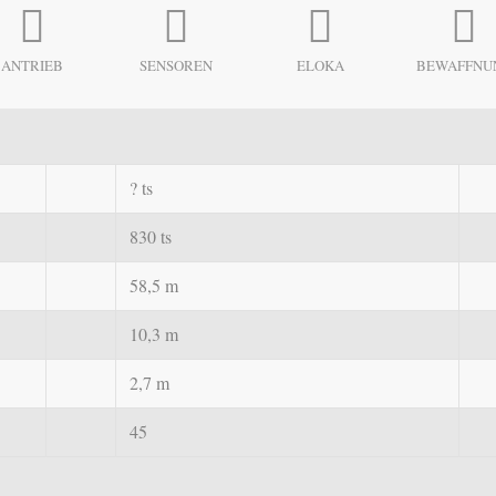
ANTRIEB
SENSOREN
ELOKA
BEWAFFNU
? ts
830 ts
58,5 m
10,3 m
2,7 m
45