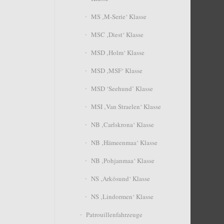
MS ‚M-Serie‘ Klasse
MSC ‚Diest‘ Klasse
MSD ‚Holm‘ Klasse
MSD ‚MSF‘ Klasse
MSD ‘Seehund’ Klasse
MSI ‚Van Straelen‘ Klasse
NB ‚Carlskrona‘ Klasse
NB ‚Hämeenmaa‘ Klasse
NB ‚Pohjanmaa‘ Klasse
NS ‚Arkösund‘ Klasse
NS ‚Lindormen‘ Klasse
Patrouillenfahrzeuge