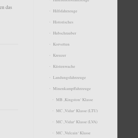
en das
Hilfsfahrzeuge
Historisches
Hubschrauber
Korvetten
Kreuzer
Küstenwache
Landungsfahrzeuge
Minenkampffahrzeuge
MB ‚Kingston‘ Klasse
MC ‚Vidar‘ Klasse (LTU)
MC ‚Vidar‘ Klasse (LVA)
MC ‚Vulcain‘ Klasse