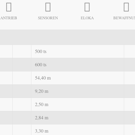
ANTRIEB
SENSOREN
ELOKA
BEWAFFNU
500 ts
600 ts
54,40 m
9,20 m
2,50 m
2,84 m
3,30 m