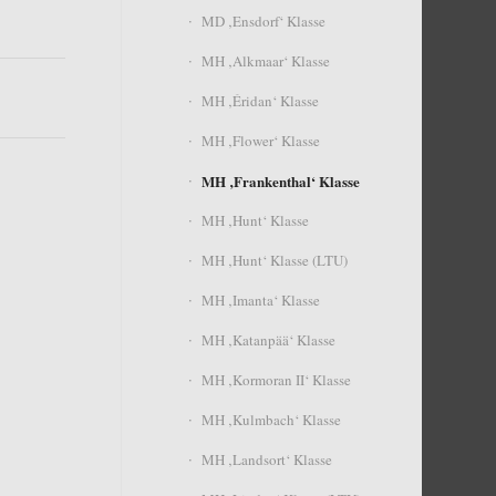
MD ‚Ensdorf‘ Klasse
MH ‚Alkmaar‘ Klasse
MH ‚Éridan‘ Klasse
MH ‚Flower‘ Klasse
MH ‚Frankenthal‘ Klasse
MH ‚Hunt‘ Klasse
MH ‚Hunt‘ Klasse (LTU)
MH ‚Imanta‘ Klasse
MH ‚Katanpää‘ Klasse
MH ‚Kormoran II‘ Klasse
MH ‚Kulmbach‘ Klasse
MH ‚Landsort‘ Klasse