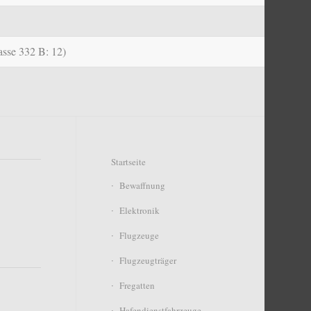
asse 332 B: 12)
Startseite
Bewaffnung
Elektronik
Flugzeuge
Flugzeugträger
Fregatten
Hafendienstfahrzeuge