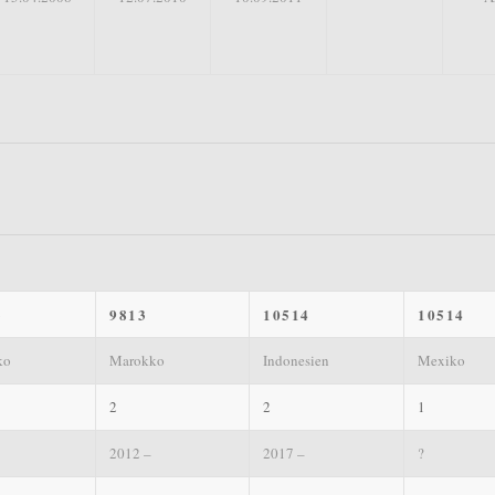
3
9813
10514
10514
ko
Marokko
Indonesien
Mexiko
2
2
1
2012 –
2017 –
?