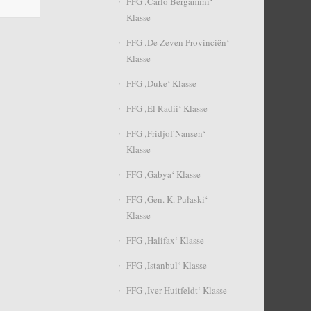
FFG ‚Carlo Bergamini‘
Klasse
FFG ‚De Zeven Provinciën‘
Klasse
FFG ‚Duke‘ Klasse
FFG ‚El Radii‘ Klasse
FFG ‚Fridjof Nansen‘
Klasse
FFG ‚Gabya‘ Klasse
FFG ‚Gen. K. Pułaski‘
Klasse
FFG ‚Halifax‘ Klasse
FFG ‚Istanbul‘ Klasse
FFG ‚Iver Huitfeldt‘ Klasse