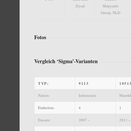
Ziyad
Shipyards
Group, NLD
Fotos
Vergleich ‘Sigma’-Varianten
TYP:
9113
1051
Nation:
Indonesien
Marok
Einheiten:
4
1
Einsatz:
2007 –
2011 –