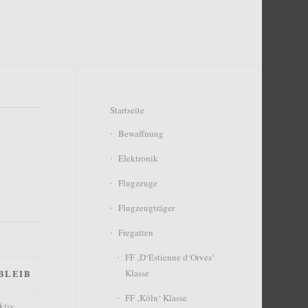
Startseite
Bewaffnung
Elektronik
Flugzeuge
Flugzeugträger
Fregatten
FF ‚D‘Estienne d‘Orves‘
Klasse
BLEIB
FF ‚Köln‘ Klasse
ktiv