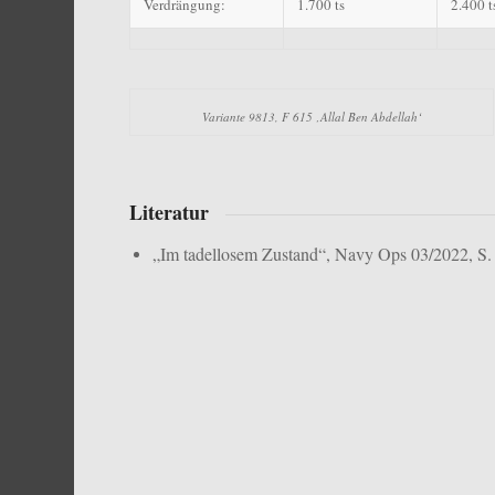
Verdrängung:
1.700 ts
2.400 t
Variante 9813, F 615 ‚Allal Ben Abdellah‘
Literatur
„Im tadellosem Zustand“, Navy Ops 03/2022, S