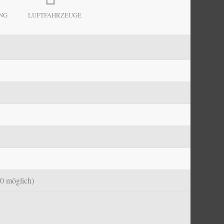
NG
LUFTFAHRZEUGE
0 möglich)