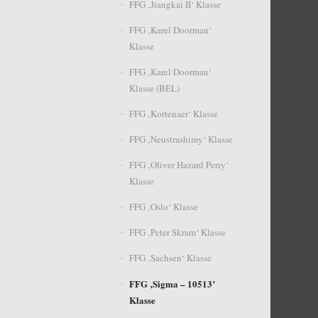
FFG ‚Jiangkai II‘ Klasse
FFG ‚Karel Doorman‘
Klasse
FFG ‚Karel Doorman‘
Klasse (BEL)
FFG ‚Kortenaer‘ Klasse
FFG ‚Neustrashimy‘ Klasse
FFG ‚Oliver Hazard Perry‘
Klasse
FFG ‚Oslo‘ Klasse
FFG ‚Peter Skram‘ Klasse
FFG ‚Sachsen‘ Klasse
FFG ‚Sigma – 10513’
Klasse