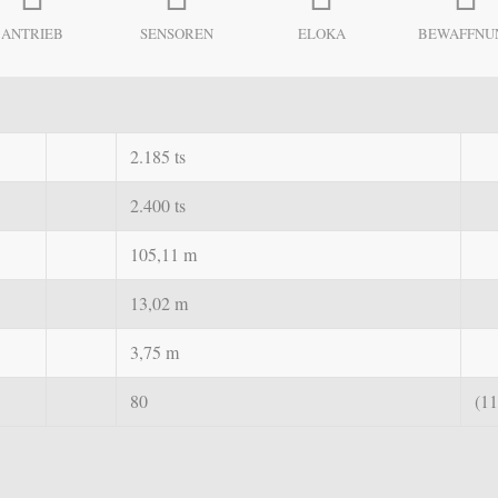
ANTRIEB
SENSOREN
ELOKA
BEWAFFNU
2.185 ts
2.400 ts
105,11 m
13,02 m
3,75 m
80
(11