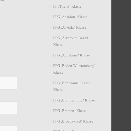
FF ‚Thetis‘ Klasse
FFG ‚Absalon‘ Klasse
FFG ‚Al Aziz‘ Klasse
FFG ‚Álvaro de Bazán‘
Klasse
FFG ‚Aquitaine‘ Klasse
FFG ‚Baden-Württemberg‘
Klasse
FFG ‚Bartolomeu Dias‘
Klasse
FFG ‚Brandenburg‘ Klasse
FFG ‚Bremen‘ Klasse
FFG ‚Broadsword‘ Klasse