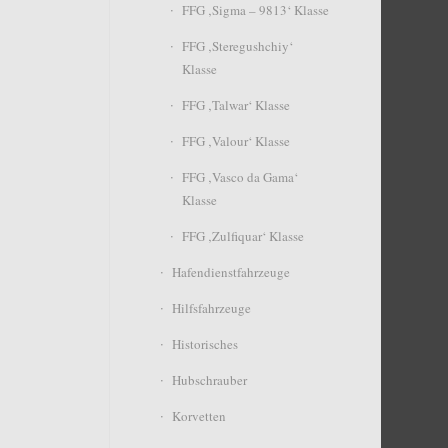
FFG ‚Sigma – 9813‘ Klasse
FFG ‚Steregushchiy‘
Klasse
FFG ‚Talwar‘ Klasse
FFG ‚Valour‘ Klasse
FFG ‚Vasco da Gama‘
Klasse
FFG ‚Zulfiquar‘ Klasse
Hafendienstfahrzeuge
Hilfsfahrzeuge
Historisches
Hubschrauber
Korvetten