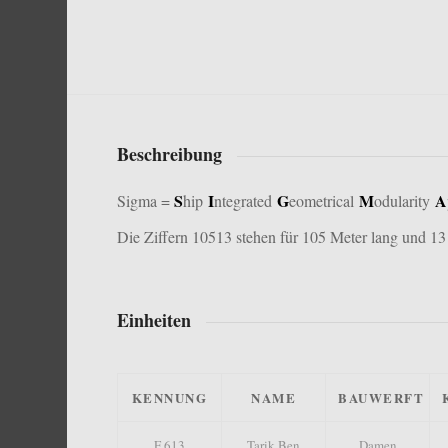
Beschreibung
S
I
G
M
A
Sigma =
hip
ntegrated
eometrical
odularity
Die Ziffern 10513 stehen für 105 Meter lang und 13 
Einheiten
KENNUNG
NAME
BAUWERFT
F 613
Tarik Ben
Damen