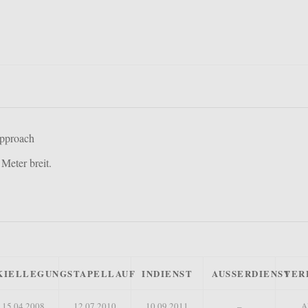
pproach
Meter breit.
KIELLEGUNG
STAPELLAUF
INDIENST
AUSSERDIENST
VER
15.04.2008
12.07.2010
10.09.2011
–
A