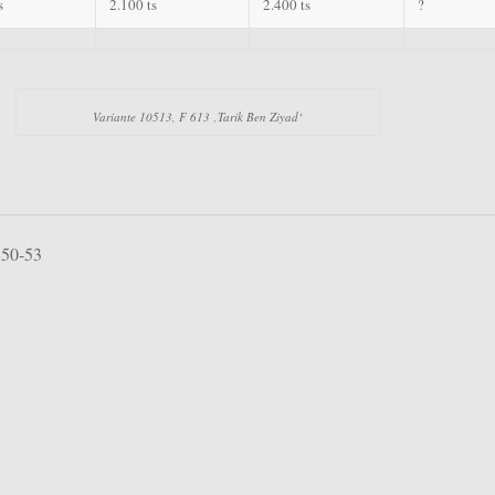
s
2.100 ts
2.400 ts
?
Variante 10513, F 613 ‚Tarik Ben Ziyad‘
. 50-53