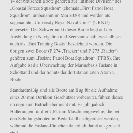
14 der britischen Boote gehören zur „Inshore Division“ des
„Coastal Forces Squadron“ (ehemals „First Patrol Boat
Squadron“, umbenannt im Mai 2020) und werden als
sogenannte „University Royal Naval Units“ (URNU)
eingesetzt. Der Schwerpunkt dieser Boote liegt auf der
Ausbildung in Navigation und Seemannschaft, weshalb sie
auch als „Fast Training Boats“ bezeichnet werden. Die
übrigen zwei Boote (P 274 ‚Tracker‘ und P 275 ‚Raider‘)
gehören zum „Faslane Patrol Boat Squadron“ (FPBS). Ihre
Aufgabe ist die Überwachung der Marinebasis Faslane in
Schottland und der Schutz der dort stationierten Atom-U-
Boote.
Standardmäßig sind alle Boote am Bug für die Aufnahme
eines 20-mm-Oerlikon-Geschützes vorbereitet, führen dieses
im regulären Betrieb aber nicht mit. Es gibt jedoch
Halterungen für drei 7,62-mm-Maschinengewehre, die bei
den Schulungsbooten im Bedarfsfall nachgerüstet werden,
während die Faslane-Einheiten dauerhaft damit ausgerüstet
sind.