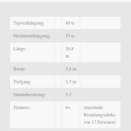
Typverdrängung:
49 ts
Höchstverdrängung:
53 ts
Länge:
20,8
m
Breite:
5,8 m
Tiefgang:
1,5 m
Stammbesatzung:
5-7
Trainees:
6+
(maximale
Besatzungsstärke
von 17 Personen)