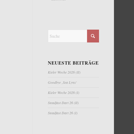
NEUESTE BEITRÄGE
Kieler Woche 2026 (II)
Goodbye ‚Sea Lynx‘
Kieler Woche 2026 (I)
Steadfast Dart 26 (II)
Steadfast Dart 26 (I)