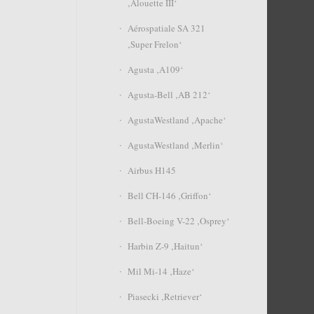
‚Alouette III‘
Aérospatiale SA 321
‚Super Frelon‘
Agusta ‚A109‘
Agusta-Bell ‚AB 212‘
AgustaWestland ‚Apache‘
AgustaWestland ‚Merlin‘
Airbus H145
Bell CH-146 ‚Griffon‘
Bell-Boeing V-22 ‚Osprey‘
Harbin Z-9 ‚Haitun‘
Mil Mi-14 ‚Haze‘
Piasecki ‚Retriever‘