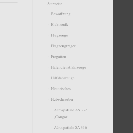
Startseite
Bewaffnung
Elektronik
Flugzeuge
Flugzeugträger
Fregatten
Hafendienstfahrzeuge
Hilfsfahrzeuge
Historisches
Hubschrauber
Aérospatiale AS 332
‚Cougar‘
Aérospatiale SA 316