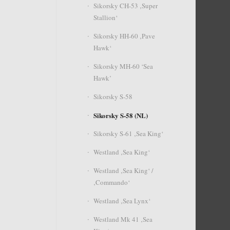
Sikorsky CH-53 ‚Super
Stallion‘
Sikorsky HH-60 ‚Pave
Hawk‘
Sikorsky MH-60 ‘Sea
Hawk’
Sikorsky S-58
Sikorsky S-58 (NL)
Sikorsky S-61 ‚Sea King‘
Westland ‚Sea King‘
Westland ‚Sea King‘ /
‚Commando‘
Westland ‚Sea Lynx‘
Westland Mk 41 ‚Sea