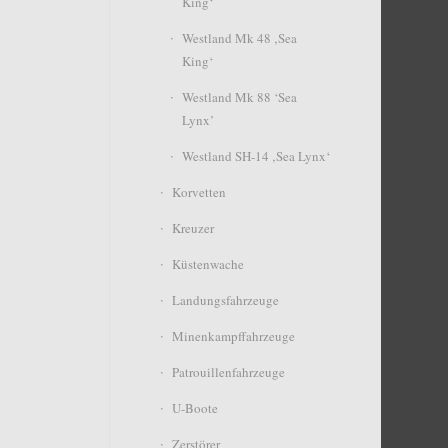
King‘
Westland Mk 48 ‚Sea
King‘
Westland Mk 88 ‘Sea
Lynx’
Westland SH-14 ‚Sea Lynx‘
Korvetten
Kreuzer
Küstenwache
Landungsfahrzeuge
Minenkampffahrzeuge
Patrouillenfahrzeuge
U-Boote
Zerstörer