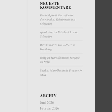
NEUESTE
KOMMENTARE
Football prediction software
download
zu
Reisebericht aus
Schweden
speed stars
zu
Reisebericht aus
Schweden
Ravi kumar
zu
Die JMSDF in
Hamburg
Joerg
zu
Marokkanische Fregatte
im NOK
Saad
zu
Marokkanische Fregatte im
NOK
ARCHIV
Juni 2026
Februar 2026