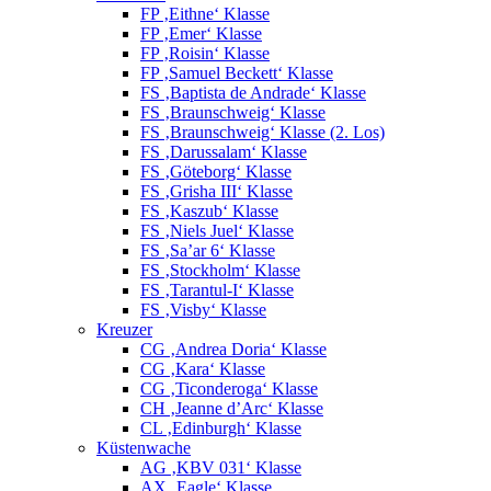
FP ‚Eithne‘ Klasse
FP ‚Emer‘ Klasse
FP ‚Roisin‘ Klasse
FP ‚Samuel Beckett‘ Klasse
FS ‚Baptista de Andrade‘ Klasse
FS ‚Braunschweig‘ Klasse
FS ‚Braunschweig‘ Klasse (2. Los)
FS ‚Darussalam‘ Klasse
FS ‚Göteborg‘ Klasse
FS ‚Grisha III‘ Klasse
FS ‚Kaszub‘ Klasse
FS ‚Niels Juel‘ Klasse
FS ‚Sa’ar 6‘ Klasse
FS ‚Stockholm‘ Klasse
FS ‚Tarantul-I‘ Klasse
FS ‚Visby‘ Klasse
Kreuzer
CG ‚Andrea Doria‘ Klasse
CG ‚Kara‘ Klasse
CG ‚Ticonderoga‘ Klasse
CH ‚Jeanne d’Arc‘ Klasse
CL ‚Edinburgh‘ Klasse
Küstenwache
AG ‚KBV 031‘ Klasse
AX ‚Eagle‘ Klasse