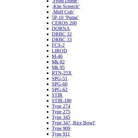
‚Front Dome‘
‚Kite Screech‘
‚Muff Cob‘
5P-10 ‘Puma’
CEROS 200
DORNA
DRBC 32
DRBC 33
FCS-2
LIROD
M-46
Mk 82
Mk 95
RTN-25X
SPG-51
SPG-60
SPG-62
STIR
STIR-180
Type 274
Type 275
Type 345
Type 347 ‚Rice Bowl‘
Type 909
Type 911