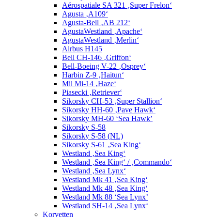
Aérospatiale SA 321 ‚Super Frelon‘
Agusta ‚A109‘
Agusta-Bell ‚AB 212‘
AgustaWestland ‚Apache‘
AgustaWestland ‚Merlin‘
Airbus H145
Bell CH-146 ‚Griffon‘
Bell-Boeing V-22 ‚Osprey‘
Harbin Z-9 ‚Haitun‘
Mil Mi-14 ‚Haze‘
Piasecki ‚Retriever‘
Sikorsky CH-53 ‚Super Stallion‘
Sikorsky HH-60 ‚Pave Hawk‘
Sikorsky MH-60 ‘Sea Hawk’
Sikorsky S-58
Sikorsky S-58 (NL)
Sikorsky S-61 ‚Sea King‘
Westland ‚Sea King‘
Westland ‚Sea King‘ / ‚Commando‘
Westland ‚Sea Lynx‘
Westland Mk 41 ‚Sea King‘
Westland Mk 48 ‚Sea King‘
Westland Mk 88 ‘Sea Lynx’
Westland SH-14 ‚Sea Lynx‘
Korvetten