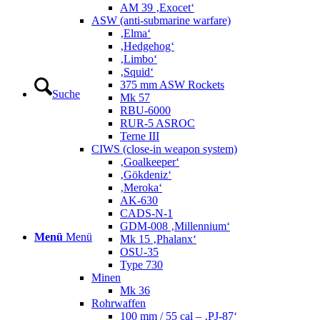
AM 39 ‚Exocet‘
ASW (anti-submarine warfare)
‚Elma‘
‚Hedgehog‘
‚Limbo‘
‚Squid‘
375 mm ASW Rockets
Suche
Mk 57
RBU-6000
RUR-5 ASROC
Terne III
CIWS (close-in weapon system)
‚Goalkeeper‘
‚Gökdeniz‘
‚Meroka‘
AK-630
CADS-N-1
GDM-008 ‚Millennium‘
Menü
Menü
Mk 15 ‚Phalanx‘
OSU-35
Type 730
Minen
Mk 36
Rohrwaffen
100 mm / 55 cal – ‚PJ-87‘