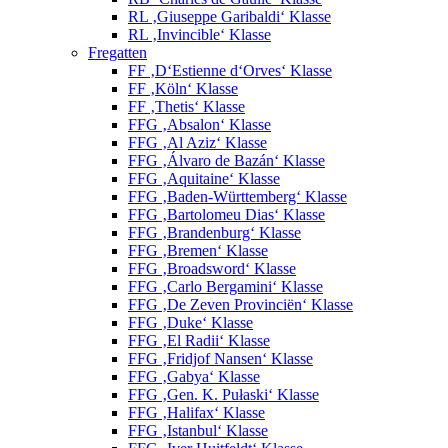
RL ‚Giuseppe Garibaldi‘ Klasse
RL ‚Invincible‘ Klasse
Fregatten
FF ‚D‘Estienne d‘Orves‘ Klasse
FF ‚Köln‘ Klasse
FF ‚Thetis‘ Klasse
FFG ‚Absalon‘ Klasse
FFG ‚Al Aziz‘ Klasse
FFG ‚Álvaro de Bazán‘ Klasse
FFG ‚Aquitaine‘ Klasse
FFG ‚Baden-Württemberg‘ Klasse
FFG ‚Bartolomeu Dias‘ Klasse
FFG ‚Brandenburg‘ Klasse
FFG ‚Bremen‘ Klasse
FFG ‚Broadsword‘ Klasse
FFG ‚Carlo Bergamini‘ Klasse
FFG ‚De Zeven Provinciën‘ Klasse
FFG ‚Duke‘ Klasse
FFG ‚El Radii‘ Klasse
FFG ‚Fridjof Nansen‘ Klasse
FFG ‚Gabya‘ Klasse
FFG ‚Gen. K. Pułaski‘ Klasse
FFG ‚Halifax‘ Klasse
FFG ‚Istanbul‘ Klasse