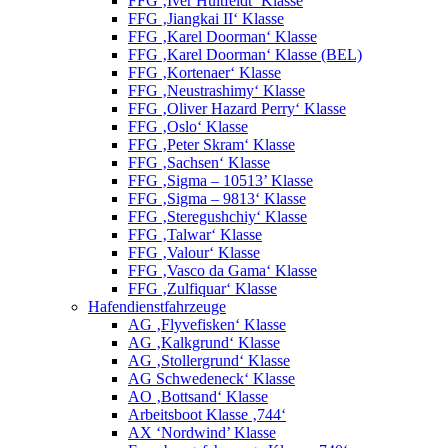
FFG ‚Iver Huitfeldt‘ Klasse
FFG ‚Jiangkai II‘ Klasse
FFG ‚Karel Doorman‘ Klasse
FFG ‚Karel Doorman‘ Klasse (BEL)
FFG ‚Kortenaer‘ Klasse
FFG ‚Neustrashimy‘ Klasse
FFG ‚Oliver Hazard Perry‘ Klasse
FFG ‚Oslo‘ Klasse
FFG ‚Peter Skram‘ Klasse
FFG ‚Sachsen‘ Klasse
FFG ‚Sigma – 10513’ Klasse
FFG ‚Sigma – 9813‘ Klasse
FFG ‚Steregushchiy‘ Klasse
FFG ‚Talwar‘ Klasse
FFG ‚Valour‘ Klasse
FFG ‚Vasco da Gama‘ Klasse
FFG ‚Zulfiquar‘ Klasse
Hafendienstfahrzeuge
AG ‚Flyvefisken‘ Klasse
AG ‚Kalkgrund‘ Klasse
AG ‚Stollergrund‘ Klasse
AG Schwedeneck‘ Klasse
AO ‚Bottsand‘ Klasse
Arbeitsboot Klasse ‚744‘
AX ‘Nordwind’ Klasse