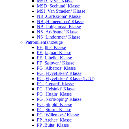
MSD ‚MSF‘ Klasse
MSD ‘Seehund’ Klasse
MSI ‚Van Straelen‘ Klasse
NB ‚Carlskrona‘ Klasse
NB ‚Hämeenmaa‘ Klasse
NB ‚Pohjanmaa‘ Klasse
NS ‚Arkösund‘ Klasse
NS ‚Lindormen‘ Klasse
Patrouillenfahrzeuge
PF ‚Iltis‘ Klasse
PF ‚Jaguar‘ Klasse
PF ‚Libelle‘ Klasse
PF ‚Søløven‘ Klasse
PG ‚Albatros‘ Klasse
PG ‚Flyvefisken‘ Klasse
PG ‚Flyvefisken‘ Klasse (LTU)
PG ‚Gepard‘ Klasse
PG ‚Helsinki‘ Klasse
PG ‚Hugin‘ Klasse
PG ‚Norrköping‘ Klasse
PG ‚Skjold‘ Klasse
PG ‚Storm‘ Klasse
PG ‘Willemoes’ Klasse
PP ‚Archer‘ Klasse
PP ‚Bulta‘ Klasse