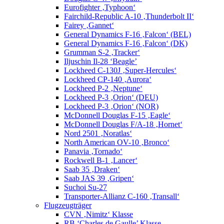
Eurofighter ‚Typhoon‘
Fairchild-Republic A-10 ‚Thunderbolt II‘
Fairey ‚Gannet‘
General Dynamics F-16 ‚Falcon‘ (BEL)
General Dynamics F-16 ‚Falcon‘ (DK)
Grumman S-2 ‚Tracker‘
Iljuschin Il-28 ‘Beagle’
Lockheed C-130J ‚Super-Hercules‘
Lockheed CP-140 ‚Aurora‘
Lockheed P-2 ‚Neptune‘
Lockheed P-3 ‚Orion‘ (DEU)
Lockheed P-3 ‚Orion‘ (NOR)
McDonnell Douglas F-15 ‚Eagle‘
McDonnell Douglas F/A-18 ‚Hornet‘
Nord 2501 ‚Noratlas‘
North American OV-10 ‚Bronco‘
Panavia ‚Tornado‘
Rockwell B-1 ‚Lancer‘
Saab 35 ‚Draken‘
Saab JAS 39 ‚Gripen‘
Suchoi Su-27
Transporter-Allianz C-160 ‚Transall‘
Flugzeugträger
CVN ‚Nimitz‘ Klasse
RB ‘Charles de Gaulle’ Klasse