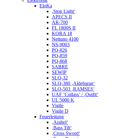
Elektronik
EloKa
‚Stop Light‘
APECS II
AR-700
FL 1800S II
KORA 18
Nettuno 4100
NS-9003
PQ-826
PQ-859
PQ-868
SABRE
SEWIP
SLQ-32
SLQ-380 ‚Aldebaran‘
SLQ-503 ‚RAMSES‘
UAF ‘Cutlass’ / ‚Outfit‘
UL 5000 K
Vigile
Vigile D
Feuerleitung
‚Arabel‘
‚Bass Tilt‘
‚Cross Sword‘