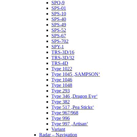
SPQ-9
SPS-01
SPS-10
SPS-40
SPS-49
SPS-52
SPS-67
SPS-702
SPY-1
TRS-3D/16
TRS-3D/32
TRS-4D
Type 1022
Type 1045 ‚SAMPSON‘
Type 1046
Type 1048
Type 293
Type 346 ‚Dragon Eye‘
Type 382
Type 517 ‚Pea Sticks‘
Type 967/968
Type 996
Type 997 ‚Artisan‘
Variant
Radar – Navigation