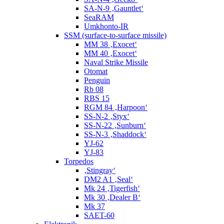
SA-N-9 ‚Gauntlet‘
SeaRAM
Umkhonto-IR
SSM (surface-to-surface missile)
MM 38 ‚Exocet‘
MM 40 ‚Exocet‘
Naval Strike Missile
Otomat
Penguin
Rb 08
RBS 15
RGM 84 ‚Harpoon‘
SS-N-2 ‚Styx‘
SS-N-22 ‚Sunburn‘
SS-N-3 ‚Shaddock‘
YJ-62
YJ-83
Torpedos
‚Stingray‘
DM2 A1 ‚Seal‘
Mk 24 ‚Tigerfish‘
Mk 30 ‚Dealer B‘
Mk 37
SAET-60