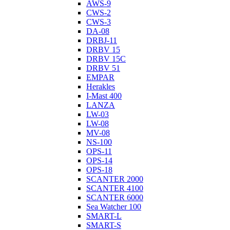
AWS-9
CWS-2
CWS-3
DA-08
DRBJ-11
DRBV 15
DRBV 15C
DRBV 51
EMPAR
Herakles
I-Mast 400
LANZA
LW-03
LW-08
MV-08
NS-100
OPS-11
OPS-14
OPS-18
SCANTER 2000
SCANTER 4100
SCANTER 6000
Sea Watcher 100
SMART-L
SMART-S