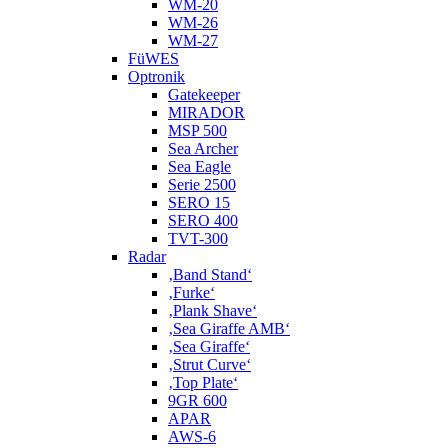
WM-20
WM-26
WM-27
FüWES
Optronik
Gatekeeper
MIRADOR
MSP 500
Sea Archer
Sea Eagle
Serie 2500
SERO 15
SERO 400
TVT-300
Radar
‚Band Stand‘
‚Furke‘
‚Plank Shave‘
‚Sea Giraffe AMB‘
‚Sea Giraffe‘
‚Strut Curve‘
‚Top Plate‘
9GR 600
APAR
AWS-6