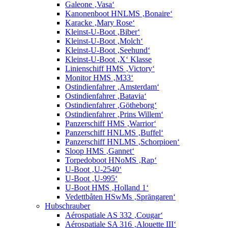
Galeone ‚Vasa‘
Kanonenboot HNLMS ‚Bonaire‘
Karacke ‚Mary Rose‘
Kleinst-U-Boot ‚Biber‘
Kleinst-U-Boot ‚Molch‘
Kleinst-U-Boot ‚Seehund‘
Kleinst-U-Boot ‚X‘ Klasse
Linienschiff HMS ‚Victory‘
Monitor HMS ‚M33‘
Ostindienfahrer ‚Amsterdam‘
Ostindienfahrer ‚Batavia‘
Ostindienfahrer ‚Götheborg‘
Ostindienfahrer ‚Prins Willem‘
Panzerschiff HMS ‚Warrior‘
Panzerschiff HNLMS ‚Buffel‘
Panzerschiff HNLMS ‚Schorpioen‘
Sloop HMS ‚Gannet‘
Torpedoboot HNoMS ‚Rap‘
U-Boot ‚U-2540‘
U-Boot ‚U-995‘
U-Boot HMS ‚Holland 1‘
Vedettbåten HSwMs ‚Sprängaren‘
Hubschrauber
Aérospatiale AS 332 ‚Cougar‘
Aérospatiale SA 316 ‚Alouette III‘