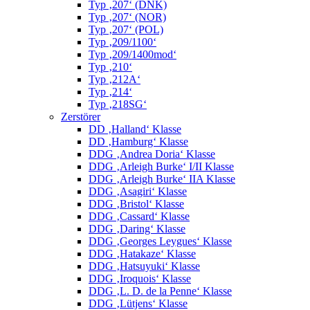
Typ ‚207‘ (DNK)
Typ ‚207‘ (NOR)
Typ ‚207‘ (POL)
Typ ‚209/1100‘
Typ ‚209/1400mod‘
Typ ‚210‘
Typ ‚212A‘
Typ ‚214‘
Typ ‚218SG‘
Zerstörer
DD ‚Halland‘ Klasse
DD ‚Hamburg‘ Klasse
DDG ‚Andrea Doria‘ Klasse
DDG ‚Arleigh Burke‘ I/II Klasse
DDG ‚Arleigh Burke‘ IIA Klasse
DDG ‚Asagiri‘ Klasse
DDG ‚Bristol‘ Klasse
DDG ‚Cassard‘ Klasse
DDG ‚Daring‘ Klasse
DDG ‚Georges Leygues‘ Klasse
DDG ‚Hatakaze‘ Klasse
DDG ‚Hatsuyuki‘ Klasse
DDG ‚Iroquois‘ Klasse
DDG ‚L. D. de la Penne‘ Klasse
DDG ‚Lütjens‘ Klasse