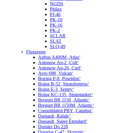
NGDS
Philax
PJ-46
PK-10
PK-16
PK-2
SCLAR
SLAT
SLQ-49
Flugzeuge
Airbus A400M ‚Atlas‘
Antonow An-2 ‚Colt‘
Antonow An-26 ‚Curl‘
Avro 698 ‚Vulcan‘
Boeing P-8 ‚Poseidon‘
Boing B-52 ‚Stratofortress‘
Boing E-3 ‚Sentry‘
Boing KC-135 ‚Stratotanker‘
Breguet BR 1150 ‚Atlantic‘
Breguet BR 1150M ‚Atlantic‘
Consolidated PBY ‚Catalina‘
Dassault ‚Rafale‘
Dassault ‚Super Étendard‘
Dornier Do 228
Douglas C-47 ‚Skytrain‘