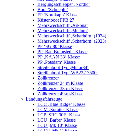
Bergungsschlepper ‚Nordic‘
Boot ‘Schnepfe’
FP ‘Nordkapp’ Klasse
Küstenboot FPB 27
Mehrzweckschiff ‚Arkona‘
Mehrzweckschiff ‚Mellum‘
Mehrzweckschiff ‚Scharhörn‘ (1974)
Mehrzweckschiff ‚Scharhörn‘ (2023)
PF ‘SG 80’ Klasse
PP ‚Bad Bramstedt‘ Klasse
PP ‚KAAN 33‘ Klasse
PP ‚Potsdam‘ Klasse
Streifenboot Typ ‚Minor34‘
Streifenboot Typ ‚WB22-13500‘
Zollkreuzer
Zollkreuzer 24-m Klasse
Zollkreuzer 38-m-Klasse
Zollkreuzer 49-m-Klasse
Landungsfahrzeuge
LCC ‚Blue Ridge‘ Klasse
LCM ‚Sprotte‘ Klasse
LCP ‚SRC 90E‘ Klasse
LCU ‚Barbe‘ Klasse
LCU ‚Mk 10‘ Klasse
LCVP ‚Mk 1‘ Klasse