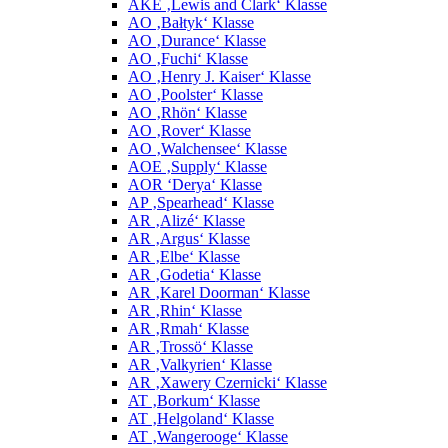
AKE ‚Lewis and Clark‘ Klasse
AO ‚Bałtyk‘ Klasse
AO ‚Durance‘ Klasse
AO ‚Fuchi‘ Klasse
AO ‚Henry J. Kaiser‘ Klasse
AO ‚Poolster‘ Klasse
AO ‚Rhön‘ Klasse
AO ‚Rover‘ Klasse
AO ‚Walchensee‘ Klasse
AOE ‚Supply‘ Klasse
AOR ‘Derya‘ Klasse
AP ‚Spearhead‘ Klasse
AR ‚Alizé‘ Klasse
AR ‚Argus‘ Klasse
AR ‚Elbe‘ Klasse
AR ‚Godetia‘ Klasse
AR ‚Karel Doorman‘ Klasse
AR ‚Rhin‘ Klasse
AR ‚Rmah‘ Klasse
AR ‚Trossö‘ Klasse
AR ‚Valkyrien‘ Klasse
AR ‚Xawery Czernicki‘ Klasse
AT ‚Borkum‘ Klasse
AT ‚Helgoland‘ Klasse
AT ‚Wangerooge‘ Klasse