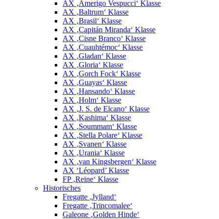
AX ‚Amerigo Vespucci‘ Klasse
AX ‚Baltrum‘ Klasse
AX ‚Brasil‘ Klasse
AX ‚Capitán Miranda‘ Klasse
AX ‚Cisne Branco‘ Klasse
AX ‚Cuauhtémoc‘ Klasse
AX ‚Gladan‘ Klasse
AX ‚Gloria‘ Klasse
AX ‚Gorch Fock‘ Klasse
AX ‚Guayas‘ Klasse
AX ‚Hansando‘ Klasse
AX ‚Holm‘ Klasse
AX ‚J. S. de Elcano‘ Klasse
AX ‚Kashima‘ Klasse
AX ‚Soummam‘ Klasse
AX ‚Stella Polare‘ Klasse
AX ‚Svanen‘ Klasse
AX ‚Urania‘ Klasse
AX ‚van Kingsbergen‘ Klasse
AX ‘Léopard’ Klasse
FP ‚Reine‘ Klasse
Historisches
Fregatte ‚Jylland‘
Fregatte ‚Trincomalee‘
Galeone ‚Golden Hinde‘