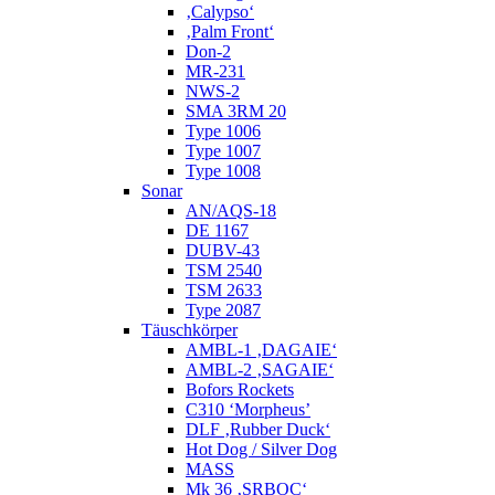
‚Calypso‘
‚Palm Front‘
Don-2
MR-231
NWS-2
SMA 3RM 20
Type 1006
Type 1007
Type 1008
Sonar
AN/AQS-18
DE 1167
DUBV-43
TSM 2540
TSM 2633
Type 2087
Täuschkörper
AMBL-1 ‚DAGAIE‘
AMBL-2 ‚SAGAIE‘
Bofors Rockets
C310 ‘Morpheus’
DLF ‚Rubber Duck‘
Hot Dog / Silver Dog
MASS
Mk 36 ‚SRBOC‘