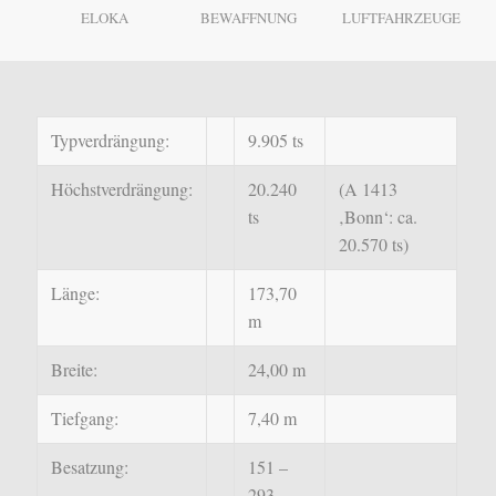
ELOKA
BEWAFFNUNG
LUFTFAHRZEUGE
Typverdrängung:
9.905 ts
Höchstverdrängung:
20.240
(A 1413
ts
‚Bonn‘: ca.
20.570 ts)
Länge:
173,70
m
Breite:
24,00 m
Tiefgang:
7,40 m
Besatzung:
151 –
293