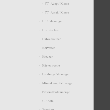
YT ‚Adept‘ Klasse
YT ‚Arvak‘ Klasse
Hilfsfahrzeuge
Historisches
Hubschrauber
Korvetten
Kreuzer
Küstenwache
Landungsfahrzeuge
Minenkampffahrzeuge
Patrouillenfahrzeuge
U-Boote
Zerstörer