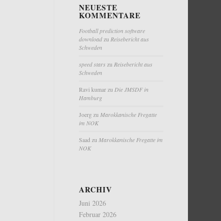
NEUESTE
KOMMENTARE
Football prediction software
download
zu
Reisebericht aus
Schweden
speed stars
zu
Reisebericht aus
Schweden
Ravi kumar
zu
Die JMSDF in
Hamburg
Joerg
zu
Marokkanische Fregatte
im NOK
Saad
zu
Marokkanische Fregatte im
NOK
ARCHIV
Juni 2026
Februar 2026