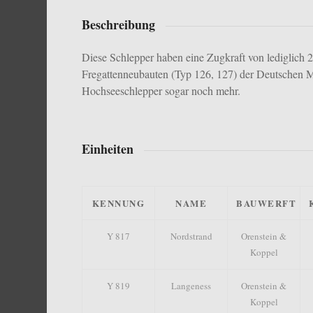
Beschreibung
Diese Schlepper haben eine Zugkraft von lediglich 2
Fregattenneubauten (Typ 126, 127) der Deutschen 
Hochseeschlepper sogar noch mehr.
Einheiten
KENNUNG
NAME
BAUWERFT
Y 817
Nordstrand
Orenstein &
Koppel
Y 819
Langeness
Orenstein &
Koppel