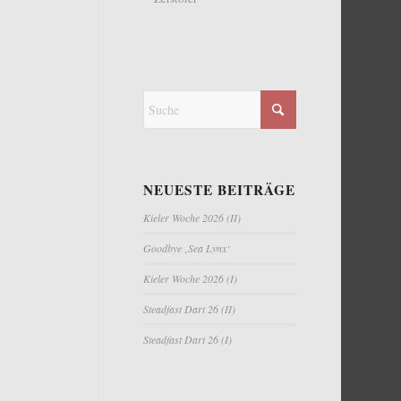
NEUESTE BEITRÄGE
Kieler Woche 2026 (II)
Goodbye ‚Sea Lynx‘
Kieler Woche 2026 (I)
Steadfast Dart 26 (II)
Steadfast Dart 26 (I)