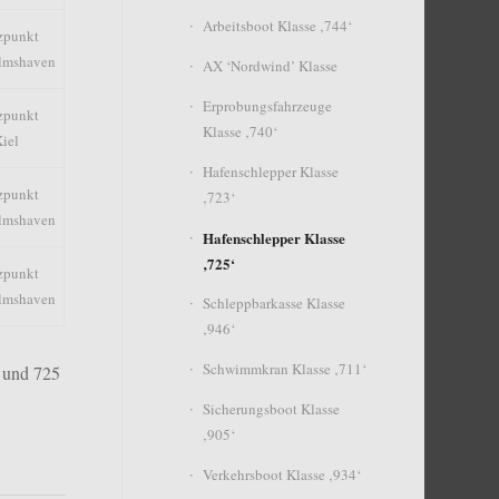
Arbeitsboot Klasse ‚744‘
zpunkt
lmshaven
AX ‘Nordwind’ Klasse
Erprobungsfahrzeuge
zpunkt
Klasse ‚740‘
iel
Hafenschlepper Klasse
zpunkt
‚723‘
lmshaven
Hafenschlepper Klasse
‚725‘
zpunkt
lmshaven
Schleppbarkasse Klasse
‚946‘
Schwimmkran Klasse ‚711‘
A und 725
Sicherungsboot Klasse
‚905‘
Verkehrsboot Klasse ‚934‘