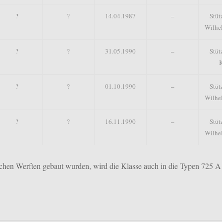
?
?
14.04.1987
–
Stüt
Wilhe
?
?
31.05.1990
–
Stüt
K
?
?
01.10.1990
–
Stüt
Wilhe
?
?
16.11.1990
–
Stüt
Wilhe
ichen Werften gebaut wurden, wird die Klasse auch in die Typen 725 