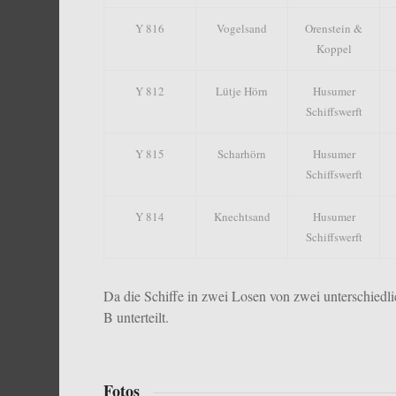
Y 816
Vogelsand
Orenstein &
Koppel
Y 812
Lütje Hörn
Husumer
Schiffswerft
Y 815
Scharhörn
Husumer
Schiffswerft
Y 814
Knechtsand
Husumer
Schiffswerft
Da die Schiffe in zwei Losen von zwei unterschiedl
B unterteilt.
Fotos