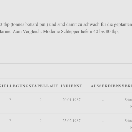
3 tbp (tonnes bollard pull) und sind damit zu schwach für die geplante
Marine.
Zum Vergleich: Moderne Schlepper liefern 40 bis 80 tbp,
KIELLEGUNG
STAPELLAUF
INDIENST
AUSSERDIENST
VER
?
?
20.01.1987
–
Stüt
K
?
?
25.02.1987
–
Stüt
K