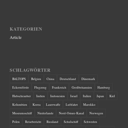
KATEGORIEN
Article
SCHLAGWÖRTER
BALTOPS
Belgien
China
Deutschland
Dänemark
Eckernförde
Flugzeug
Frankreich
Großbritannien
Hamburg
Hubschrauber
Indien
Indonesien
Israel
Italien
Japan
Kiel
Kolumbien
Korea
Laserwaffe
Luftfahrt
Marokko
Museumsschiff
Niederlande
Nord-Ostsee-Kanal
Norwegen
Polen
Reisebericht
Russland
Schulschiff
Schweden