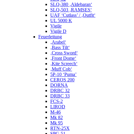
SLQ-380 ‚Aldebaran‘
SLQ-503 ‚RAMSES‘
UAF ‘Cutlass’ / ‚Outfit‘
UL 5000 K
Vigile
Vigile D
Feuerleitung
‚Arabel‘
‚Bass Tilt‘
‚Cross Sword‘
‚Front Dome‘
‚Kite Screech‘
‚Muff Cob‘
5P-10 ‘Puma’
CEROS 200
DORNA
DRBC 32
DRBC 33
FCS-2
LIROD
M-46
Mk 82
Mk 95
RTN-25X
SPG-51