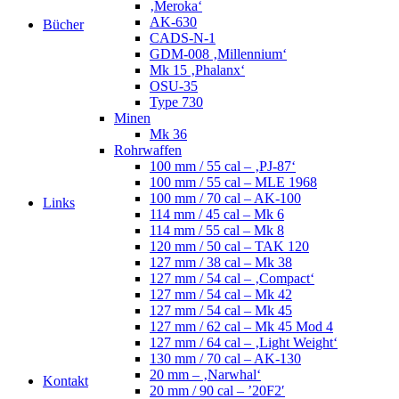
‚Meroka‘
AK-630
Bücher
CADS-N-1
GDM-008 ‚Millennium‘
Mk 15 ‚Phalanx‘
OSU-35
Type 730
Minen
Mk 36
Rohrwaffen
100 mm / 55 cal – ‚PJ-87‘
100 mm / 55 cal – MLE 1968
100 mm / 70 cal – AK-100
Links
114 mm / 45 cal – Mk 6
114 mm / 55 cal – Mk 8
120 mm / 50 cal – TAK 120
127 mm / 38 cal – Mk 38
127 mm / 54 cal – ‚Compact‘
127 mm / 54 cal – Mk 42
127 mm / 54 cal – Mk 45
127 mm / 62 cal – Mk 45 Mod 4
127 mm / 64 cal – ‚Light Weight‘
130 mm / 70 cal – AK-130
20 mm – ‚Narwhal‘
Kontakt
20 mm / 90 cal – ’20F2′