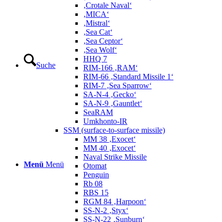
‚Crotale Naval‘
‚MICA‘
‚Mistral‘
‚Sea Cat‘
‚Sea Ceptor‘
‚Sea Wolf‘
HHQ 7
Suche
RIM-166 ‚RAM‘
RIM-66 ‚Standard Missile 1‘
RIM-7 ‚Sea Sparrow‘
SA-N-4 ‚Gecko‘
SA-N-9 ‚Gauntlet‘
SeaRAM
Umkhonto-IR
SSM (surface-to-surface missile)
MM 38 ‚Exocet‘
MM 40 ‚Exocet‘
Naval Strike Missile
Menü
Menü
Otomat
Penguin
Rb 08
RBS 15
RGM 84 ‚Harpoon‘
SS-N-2 ‚Styx‘
SS-N-22 ‚Sunburn‘