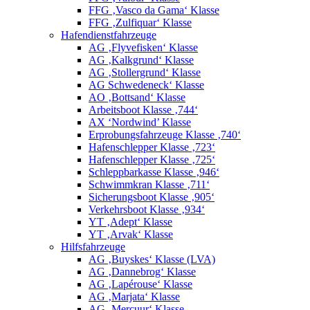
FFG ‚Vasco da Gama‘ Klasse
FFG ‚Zulfiquar‘ Klasse
Hafendienstfahrzeuge
AG ‚Flyvefisken‘ Klasse
AG ‚Kalkgrund‘ Klasse
AG ‚Stollergrund‘ Klasse
AG Schwedeneck‘ Klasse
AO ‚Bottsand‘ Klasse
Arbeitsboot Klasse ‚744‘
AX ‘Nordwind’ Klasse
Erprobungsfahrzeuge Klasse ‚740‘
Hafenschlepper Klasse ‚723‘
Hafenschlepper Klasse ‚725‘
Schleppbarkasse Klasse ‚946‘
Schwimmkran Klasse ‚711‘
Sicherungsboot Klasse ‚905‘
Verkehrsboot Klasse ‚934‘
YT ‚Adept‘ Klasse
YT ‚Arvak‘ Klasse
Hilfsfahrzeuge
AG ‚Buyskes‘ Klasse (LVA)
AG ‚Dannebrog‘ Klasse
AG ‚Lapérouse‘ Klasse
AG ‚Marjata‘ Klasse
AG ‚Mercuur‘ Klasse