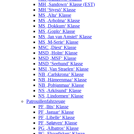
MH ‚Sandown‘ Klasse (EST)
MH ‘Styrsö’ Klasse
MS ‚Alta‘ Klasse
MS ‚Arholma‘ Klasse
MS ‚Dokkum‘ Klasse
MS ‚Goplo‘ Klasse
MS ‚Jan van Amstel‘ Klasse
MS ‚M-Serie‘ Klasse
MSC ‚Diest‘ Klasse
MSD ‚Holm‘ Klasse
MSD ‚MSF‘ Klasse
MSD ‘Seehund’ Klasse
MSI ‚Van Straelen‘ Klasse
NB ‚Carlskrona‘ Klasse
NB ‚Hämeenmaa‘ Klasse
NB ‚Pohjanmaa‘ Klasse
NS ‚Arkösund‘ Klasse
NS ‚Lindormen‘ Klasse
Patrouillenfahrzeuge
PF ‚Iltis‘ Klasse
PF ‚Jaguar‘ Klasse
PF ‚Libelle‘ Klasse
PF ‚Søløven‘ Klasse
PG ‚Albatros‘ Klasse
PG ‚Flyvefisken‘ Klasse