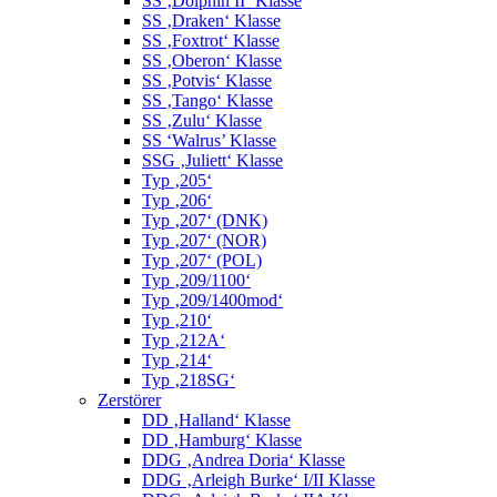
SS ‚Dolphin II‘ Klasse
SS ‚Draken‘ Klasse
SS ‚Foxtrot‘ Klasse
SS ‚Oberon‘ Klasse
SS ‚Potvis‘ Klasse
SS ‚Tango‘ Klasse
SS ‚Zulu‘ Klasse
SS ‘Walrus’ Klasse
SSG ‚Juliett‘ Klasse
Typ ‚205‘
Typ ‚206‘
Typ ‚207‘ (DNK)
Typ ‚207‘ (NOR)
Typ ‚207‘ (POL)
Typ ‚209/1100‘
Typ ‚209/1400mod‘
Typ ‚210‘
Typ ‚212A‘
Typ ‚214‘
Typ ‚218SG‘
Zerstörer
DD ‚Halland‘ Klasse
DD ‚Hamburg‘ Klasse
DDG ‚Andrea Doria‘ Klasse
DDG ‚Arleigh Burke‘ I/II Klasse