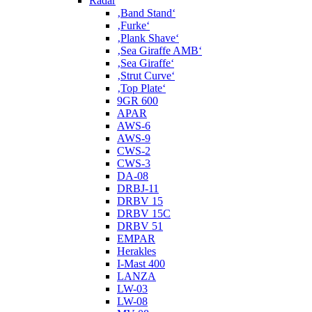
Radar
‚Band Stand‘
‚Furke‘
‚Plank Shave‘
‚Sea Giraffe AMB‘
‚Sea Giraffe‘
‚Strut Curve‘
‚Top Plate‘
9GR 600
APAR
AWS-6
AWS-9
CWS-2
CWS-3
DA-08
DRBJ-11
DRBV 15
DRBV 15C
DRBV 51
EMPAR
Herakles
I-Mast 400
LANZA
LW-03
LW-08