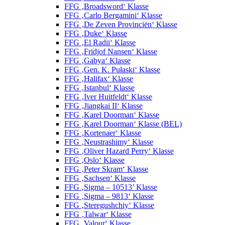
FFG ‚Broadsword‘ Klasse
FFG ‚Carlo Bergamini‘ Klasse
FFG ‚De Zeven Provinciën‘ Klasse
FFG ‚Duke‘ Klasse
FFG ‚El Radii‘ Klasse
FFG ‚Fridjof Nansen‘ Klasse
FFG ‚Gabya‘ Klasse
FFG ‚Gen. K. Pułaski‘ Klasse
FFG ‚Halifax‘ Klasse
FFG ‚Istanbul‘ Klasse
FFG ‚Iver Huitfeldt‘ Klasse
FFG ‚Jiangkai II‘ Klasse
FFG ‚Karel Doorman‘ Klasse
FFG ‚Karel Doorman‘ Klasse (BEL)
FFG ‚Kortenaer‘ Klasse
FFG ‚Neustrashimy‘ Klasse
FFG ‚Oliver Hazard Perry‘ Klasse
FFG ‚Oslo‘ Klasse
FFG ‚Peter Skram‘ Klasse
FFG ‚Sachsen‘ Klasse
FFG ‚Sigma – 10513’ Klasse
FFG ‚Sigma – 9813‘ Klasse
FFG ‚Steregushchiy‘ Klasse
FFG ‚Talwar‘ Klasse
FFG ‚Valour‘ Klasse