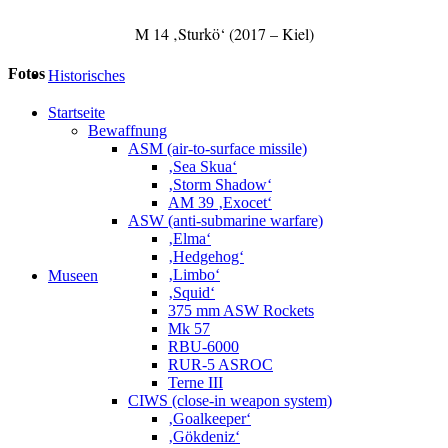
M 14 ‚Sturkö‘ (2017 – Kiel)
Fotos
Historisches
Startseite
Bewaffnung
ASM (air-to-surface missile)
‚Sea Skua‘
‚Storm Shadow‘
AM 39 ‚Exocet‘
ASW (anti-submarine warfare)
‚Elma‘
‚Hedgehog‘
‚Limbo‘
Museen
‚Squid‘
375 mm ASW Rockets
Mk 57
RBU-6000
RUR-5 ASROC
Terne III
CIWS (close-in weapon system)
‚Goalkeeper‘
‚Gökdeniz‘