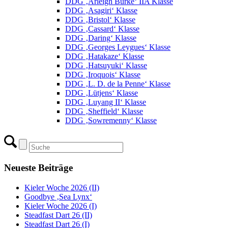
DDG ‚Arleigh Burke‘ IIA Klasse
DDG ‚Asagiri‘ Klasse
DDG ‚Bristol‘ Klasse
DDG ‚Cassard‘ Klasse
DDG ‚Daring‘ Klasse
DDG ‚Georges Leygues‘ Klasse
DDG ‚Hatakaze‘ Klasse
DDG ‚Hatsuyuki‘ Klasse
DDG ‚Iroquois‘ Klasse
DDG ‚L. D. de la Penne‘ Klasse
DDG ‚Lütjens‘ Klasse
DDG ‚Luyang II‘ Klasse
DDG ‚Sheffield‘ Klasse
DDG ‚Sowremenny‘ Klasse
Neueste Beiträge
Kieler Woche 2026 (II)
Goodbye ‚Sea Lynx‘
Kieler Woche 2026 (I)
Steadfast Dart 26 (II)
Steadfast Dart 26 (I)