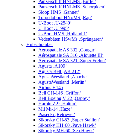
Panzerschiff HNLMS ‚Buffel‘
Panzerschiff HNLMS ‚Schorpioen‘
Sloop HMS ‚Gannet‘
Torpedoboot HNoMS ‚Rap‘
U-Boot ‚U-2540‘
U-Boot ‚U-995‘
U-Boot HMS ‚Holland 1‘
Vedettbåten HSwMs ‚Sprängaren‘
Hubschrauber
Aérospatiale AS 332 ‚Cougar‘
Aérospatiale SA 316 ‚Alouette III‘
Aérospatiale SA 321 ‚Super Frelon‘
Agusta ‚A109‘
Agusta-Bell ‚AB 212‘
AgustaWestland ‚Apache‘
AgustaWestland ‚Merlin‘
Airbus H145
Bell CH-146 ‚Griffon‘
Bell-Boeing V-22 ‚Osprey‘
Harbin Z-9 ‚Haitun‘
Mil Mi-14 ‚Haze‘
Piasecki ‚Retriever‘
Sikorsky CH-53 ‚Super Stallion‘
Sikorsky HH-60 ‚Pave Hawk‘
Sikorsky MH-60 ‘Sea Hawk’