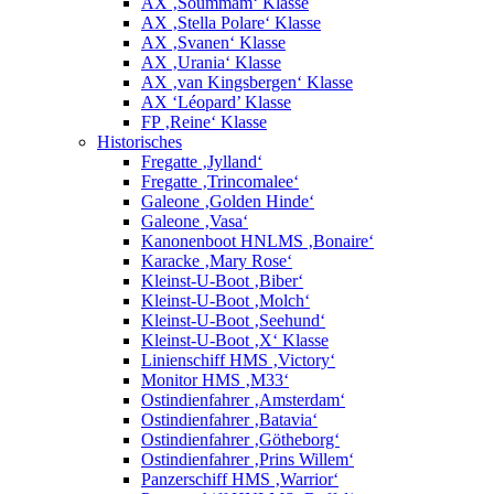
AX ‚Soummam‘ Klasse
AX ‚Stella Polare‘ Klasse
AX ‚Svanen‘ Klasse
AX ‚Urania‘ Klasse
AX ‚van Kingsbergen‘ Klasse
AX ‘Léopard’ Klasse
FP ‚Reine‘ Klasse
Historisches
Fregatte ‚Jylland‘
Fregatte ‚Trincomalee‘
Galeone ‚Golden Hinde‘
Galeone ‚Vasa‘
Kanonenboot HNLMS ‚Bonaire‘
Karacke ‚Mary Rose‘
Kleinst-U-Boot ‚Biber‘
Kleinst-U-Boot ‚Molch‘
Kleinst-U-Boot ‚Seehund‘
Kleinst-U-Boot ‚X‘ Klasse
Linienschiff HMS ‚Victory‘
Monitor HMS ‚M33‘
Ostindienfahrer ‚Amsterdam‘
Ostindienfahrer ‚Batavia‘
Ostindienfahrer ‚Götheborg‘
Ostindienfahrer ‚Prins Willem‘
Panzerschiff HMS ‚Warrior‘