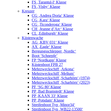
FS ‚Tarantul-I‘ Klasse
FS ‚Visby‘ Klasse
Kreuzer
CG ‚Andrea Doria‘ Klasse
CG ‚Kara‘ Klasse
CG ‚Ticonderoga‘ Klasse
CH ‚Jeanne d’Arc‘ Klasse
CL ‚Edinburgh‘ Klasse
Küstenwache
AG ‚KBV 031‘ Klasse
AX ‚Eagle‘ Klasse
Bergungsschlepper ‚Nordic‘
Boot ‘Schnepfe’
FP ‘Nordkapp’ Klasse
Küstenboot FPB 27
Mehrzweckschiff ‚Arkona‘
Mehrzweckschiff ‚Mellum‘
Mehrzweckschiff ‚Scharhörn‘ (1974)
Mehrzweckschiff ‚Scharhörn‘ (2023)
PF ‘SG 80’ Klasse
PP ‚Bad Bramstedt‘ Klasse
PP ‚KAAN 33‘ Klasse
PP ‚Potsdam‘ Klasse
Streifenboot Typ ‚Minor34‘
Streifenboot Typ ‚WB22-13500‘