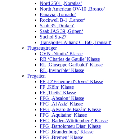
Nord 2501 ‚Noratlas‘
North American OV-10 ‚Bronco‘
Panavia ‚Tornado‘
Rockwell B-1 ‚Lancer‘
Saab 35 ‚Draken‘
Saab JAS 39 ‚Gripen‘
Suchoi Su-27
Transporter-Allianz C-160 ‚Transall‘
Flugzeugträger
CVN ‚Nimitz‘ Klasse
RB ‘Charles de Gaulle’ Klasse
RL ‚Giuseppe Garibaldi‘ Klasse
RL ‚Invincible‘ Klasse
Fregatten
FF ‚D‘Estienne d‘Orves‘ Klasse
FF ‚Köln‘ Klasse
FF ‚Thetis‘ Klasse
FFG ‚Absalon‘ Klasse
FFG ‚Al Aziz‘ Klasse
FFG ‚Álvaro de Bazán‘ Klasse
FFG ‚Aquitaine‘ Klasse
FFG ‚Baden-Württemberg‘ Klasse
FFG ‚Bartolomeu Dias‘ Klasse
FFG ‚Brandenburg‘ Klasse
FFG ‚Bremen‘ Klasse