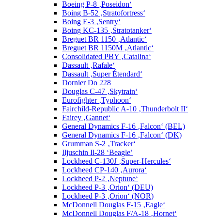
Boeing P-8 ‚Poseidon‘
Boing B-52 ‚Stratofortress‘
Boing E-3 ‚Sentry‘
Boing KC-135 ‚Stratotanker‘
Breguet BR 1150 ‚Atlantic‘
Breguet BR 1150M ‚Atlantic‘
Consolidated PBY ‚Catalina‘
Dassault ‚Rafale‘
Dassault ‚Super Étendard‘
Dornier Do 228
Douglas C-47 ‚Skytrain‘
Eurofighter ‚Typhoon‘
Fairchild-Republic A-10 ‚Thunderbolt II‘
Fairey ‚Gannet‘
General Dynamics F-16 ‚Falcon‘ (BEL)
General Dynamics F-16 ‚Falcon‘ (DK)
Grumman S-2 ‚Tracker‘
Iljuschin Il-28 ‘Beagle’
Lockheed C-130J ‚Super-Hercules‘
Lockheed CP-140 ‚Aurora‘
Lockheed P-2 ‚Neptune‘
Lockheed P-3 ‚Orion‘ (DEU)
Lockheed P-3 ‚Orion‘ (NOR)
McDonnell Douglas F-15 ‚Eagle‘
McDonnell Douglas F/A-18 ‚Hornet‘