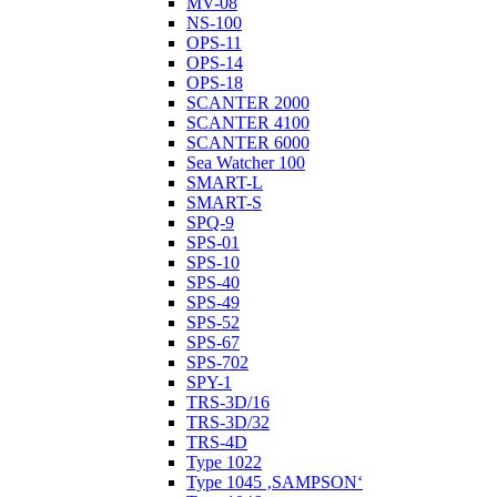
MV-08
NS-100
OPS-11
OPS-14
OPS-18
SCANTER 2000
SCANTER 4100
SCANTER 6000
Sea Watcher 100
SMART-L
SMART-S
SPQ-9
SPS-01
SPS-10
SPS-40
SPS-49
SPS-52
SPS-67
SPS-702
SPY-1
TRS-3D/16
TRS-3D/32
TRS-4D
Type 1022
Type 1045 ‚SAMPSON‘