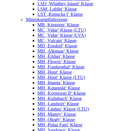
LSD ‚Whidbey Island‘ Klasse
LSM ‚Lublin‘ Klasse
LST ‚Ropucha I‘ Klasse
Minenkampffahrzeuge
MB ‚Kingston‘ Klasse
MC ‚Vidar‘ Klasse (LTU)
MC ‚Vidar‘ Klasse (LVA)
MC ‚Vulcain‘ Klasse
MD ‚Ensdorf‘ Klasse
MH ‚Alkmaar‘ Klasse
MH ‚Éridan‘ Klasse
MH ‚Flower‘ Klasse
MH ‚Frankenthal‘ Klasse
MH ‚Hunt‘ Klasse
MH ‚Hunt‘ Klasse (LTU)
MH ‚Imanta‘ Klasse
MH ‚Katanpää‘ Klasse
MH ‚Kormoran II‘ Klasse
MH ‚Kulmbach‘ Klasse
MH ‚Landsort‘ Klasse
MH ‚Lindau‘ Klasse (LTU)
MH ‚Mamry‘ Klasse
MH ‚Oksøy‘ Klasse
MH ‚Pulau Fani‘ Klasse
MH ‚Sandown‘ Klasse