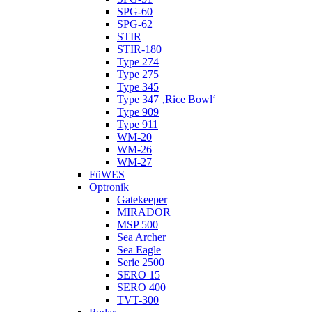
SPG-60
SPG-62
STIR
STIR-180
Type 274
Type 275
Type 345
Type 347 ‚Rice Bowl‘
Type 909
Type 911
WM-20
WM-26
WM-27
FüWES
Optronik
Gatekeeper
MIRADOR
MSP 500
Sea Archer
Sea Eagle
Serie 2500
SERO 15
SERO 400
TVT-300