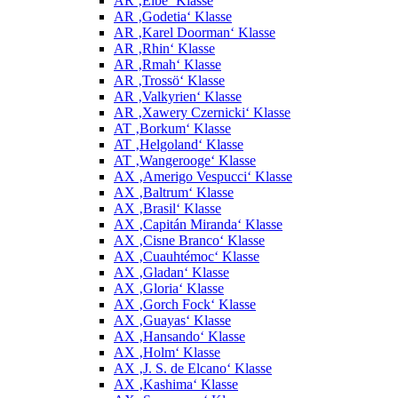
AR ‚Elbe‘ Klasse
AR ‚Godetia‘ Klasse
AR ‚Karel Doorman‘ Klasse
AR ‚Rhin‘ Klasse
AR ‚Rmah‘ Klasse
AR ‚Trossö‘ Klasse
AR ‚Valkyrien‘ Klasse
AR ‚Xawery Czernicki‘ Klasse
AT ‚Borkum‘ Klasse
AT ‚Helgoland‘ Klasse
AT ‚Wangerooge‘ Klasse
AX ‚Amerigo Vespucci‘ Klasse
AX ‚Baltrum‘ Klasse
AX ‚Brasil‘ Klasse
AX ‚Capitán Miranda‘ Klasse
AX ‚Cisne Branco‘ Klasse
AX ‚Cuauhtémoc‘ Klasse
AX ‚Gladan‘ Klasse
AX ‚Gloria‘ Klasse
AX ‚Gorch Fock‘ Klasse
AX ‚Guayas‘ Klasse
AX ‚Hansando‘ Klasse
AX ‚Holm‘ Klasse
AX ‚J. S. de Elcano‘ Klasse
AX ‚Kashima‘ Klasse