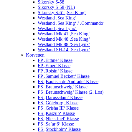
Sikorsky S-58
Sikorsky S-58 (NL)
Sikorsky S-61 ‚Sea King‘
Westland ‚Sea King‘
Westland ‚Sea King‘ / ‚Commando‘
Westland ‚Sea Lynx‘
Westland Mk 41 ‚Sea King‘
Westland Mk 48 ‚Sea King‘
Westland Mk 88 ‘Sea Lynx’
Westland SH-14 ‚Sea Lynx‘
Korvetten
FP ‚Eithne‘ Klasse
FP ‚Emer‘ Klasse
FP ‚Roisin‘ Klasse
FP ‚Samuel Beckett‘ Klasse
FS ‚Baptista de Andrade‘ Klasse
FS ‚Braunschweig‘ Klasse
FS ‚Braunschweig‘ Klasse (2. Los)
FS ‚Darussalam‘ Klasse
FS ‚Göteborg‘ Klasse
FS ‚Grisha III‘ Klasse
FS ‚Kaszub‘ Klasse
FS ‚Niels Juel‘ Klasse
FS ‚Sa’ar 6‘ Klasse
FS ‚Stockholm‘ Klasse