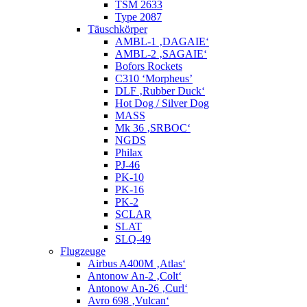
TSM 2633
Type 2087
Täuschkörper
AMBL-1 ‚DAGAIE‘
AMBL-2 ‚SAGAIE‘
Bofors Rockets
C310 ‘Morpheus’
DLF ‚Rubber Duck‘
Hot Dog / Silver Dog
MASS
Mk 36 ‚SRBOC‘
NGDS
Philax
PJ-46
PK-10
PK-16
PK-2
SCLAR
SLAT
SLQ-49
Flugzeuge
Airbus A400M ‚Atlas‘
Antonow An-2 ‚Colt‘
Antonow An-26 ‚Curl‘
Avro 698 ‚Vulcan‘