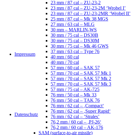
23 mm / 87 cal – ZU-23-2
23 mm / 87 cal – ZU-23-2M ‘Wrobel I’
23 mm / 87 cal – ZU-23-2MR ‘Wrobel II’
25 mm / 87 cal – Mk 38 MGS
27 mm / 63 cal – MLG
30 mm – MARLIN-WS
30 mm / 75 cal – DS30B
30 mm / 75 cal – DS30M
30 mm / 75 cal – Mk 46 GWS
37 mm / 63 cal – Type 76
Impressum
40 mm / 60 cal
40 mm / 70 cal
57 mm / 60 cal – SAK 57
57 mm / 70 cal – SAK 57 Mk 1
57 mm / 70 cal – SAK 57 Mk 2
57 mm / 70 cal – SAK 57 Mk 3
57 mm / 75 cal – AK-725
76 mm / 50 cal – Mk 33
76 mm / 50 cal – TAK 76
76 mm / 62 cal – ‚Compact‘
76 mm / 62 cal – ‚Super Rapid‘
Datenschutz
76 mm / 62 cal – ‘Strales’
76,2 mm / 60 cal – ‚PJ-26‘
76,2 mm / 60 cal – AK-176
SAM (surface-to-air missile)