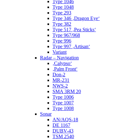
Type 1046
Type 1048
Type 293
Type 346 ‚Dragon Eye‘
Type 382
Type 517 ‚Pea Sticks‘
Type 967/968
Type 996
Type 997 ‚Artisan‘
Variant
Radar – Navigation
‚Calypso‘
‚Palm Front‘
Don-2
MR-231
NWS-2
SMA 3RM 20
Type 1006
Type 1007
Type 1008
Sonar
AN/AQS-18
DE 1167
DUBV-43
TSM 2540