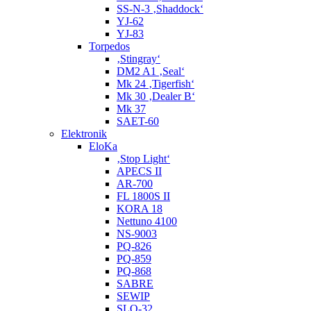
SS-N-3 ‚Shaddock‘
YJ-62
YJ-83
Torpedos
‚Stingray‘
DM2 A1 ‚Seal‘
Mk 24 ‚Tigerfish‘
Mk 30 ‚Dealer B‘
Mk 37
SAET-60
Elektronik
EloKa
‚Stop Light‘
APECS II
AR-700
FL 1800S II
KORA 18
Nettuno 4100
NS-9003
PQ-826
PQ-859
PQ-868
SABRE
SEWIP
SLQ-32