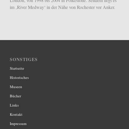
London, von 1998 bis 2004 in Folkestone.
Seitdem liegt es
im ‚River Medway‘ in der Nähe von Rochester vor Anker.
SONSTIGES
Startseite
Historisches
Museen
Bücher
Links
Kontakt
Impressum