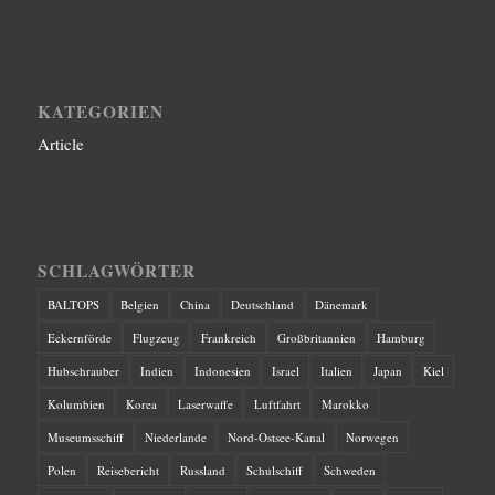
KATEGORIEN
Article
SCHLAGWÖRTER
BALTOPS
Belgien
China
Deutschland
Dänemark
Eckernförde
Flugzeug
Frankreich
Großbritannien
Hamburg
Hubschrauber
Indien
Indonesien
Israel
Italien
Japan
Kiel
Kolumbien
Korea
Laserwaffe
Luftfahrt
Marokko
Museumsschiff
Niederlande
Nord-Ostsee-Kanal
Norwegen
Polen
Reisebericht
Russland
Schulschiff
Schweden