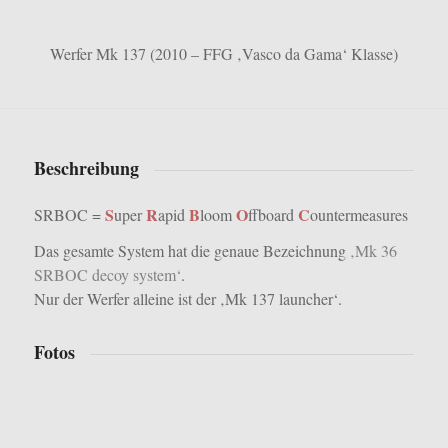
Werfer Mk 137 (2010 – FFG ‚Vasco da Gama‘ Klasse)
Beschreibung
S
R
B
O
C
SRBOC =
uper
apid
loom
ffboard
ountermeasures
Das gesamte System hat die genaue Bezeichnung
‚Mk 36
SRBOC decoy system‘
.
Nur der Werfer alleine ist der ‚Mk 137 launcher‘.
Fotos