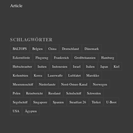
Article
SCHLAGWÖRTER
BALTOPS
Belgien
China
Deutschland
Dänemark
Eckernförde
Flugzeug
Frankreich
Großbritannien
Hamburg
Hubschrauber
Indien
Indonesien
Israel
Italien
Japan
Kiel
Kolumbien
Korea
Laserwaffe
Luftfahrt
Marokko
Museumsschiff
Niederlande
Nord-Ostsee-Kanal
Norwegen
Polen
Reisebericht
Russland
Schulschiff
Schweden
Segelschiff
Singapore
Spanien
Steadfast 26
Türkei
U-Boot
USA
Ägypten