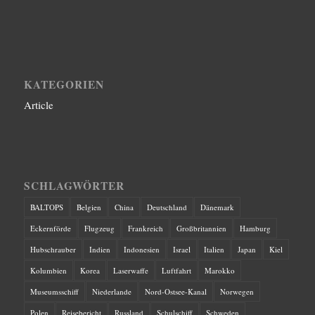
KATEGORIEN
Article
SCHLAGWÖRTER
BALTOPS
Belgien
China
Deutschland
Dänemark
Eckernförde
Flugzeug
Frankreich
Großbritannien
Hamburg
Hubschrauber
Indien
Indonesien
Israel
Italien
Japan
Kiel
Kolumbien
Korea
Laserwaffe
Luftfahrt
Marokko
Museumsschiff
Niederlande
Nord-Ostsee-Kanal
Norwegen
Polen
Reisebericht
Russland
Schulschiff
Schweden