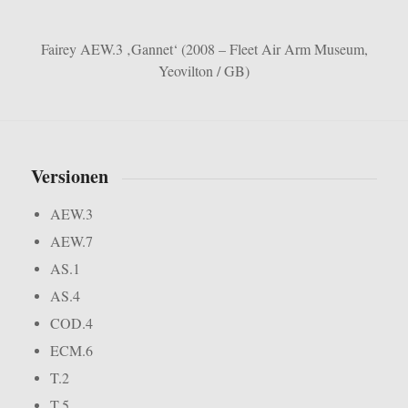
Fairey AEW.3 ‚Gannet‘ (2008 – Fleet Air Arm Museum,
Yeovilton / GB)
Versionen
AEW.3
AEW.7
AS.1
AS.4
COD.4
ECM.6
T.2
T.5