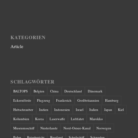
KATEGORIEN
Article
SCHLAGWÖRTER
BALTOPS
Belgien
China
Deutschland
Dänemark
Eckernförde
Flugzeug
Frankreich
Großbritannien
Hamburg
Hubschrauber
Indien
Indonesien
Israel
Italien
Japan
Kiel
Kolumbien
Korea
Laserwaffe
Luftfahrt
Marokko
Museumsschiff
Niederlande
Nord-Ostsee-Kanal
Norwegen
Polen
Reisebericht
Russland
Schulschiff
Schweden