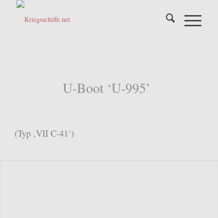
U-Boot ‘U-995’
(Typ ‚VII C-41‘)