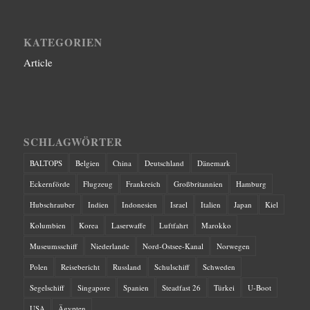
KATEGORIEN
Article
SCHLAGWÖRTER
BALTOPS
Belgien
China
Deutschland
Dänemark
Eckernförde
Flugzeug
Frankreich
Großbritannien
Hamburg
Hubschrauber
Indien
Indonesien
Israel
Italien
Japan
Kiel
Kolumbien
Korea
Laserwaffe
Luftfahrt
Marokko
Museumsschiff
Niederlande
Nord-Ostsee-Kanal
Norwegen
Polen
Reisebericht
Russland
Schulschiff
Schweden
Segelschiff
Singapore
Spanien
Steadfast 26
Türkei
U-Boot
USA
Ägypten