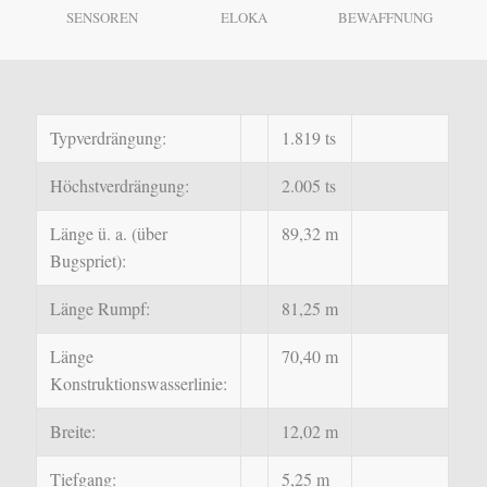
SENSOREN
ELOKA
BEWAFFNUNG
Typverdrängung:
1.819 ts
Höchstverdrängung:
2.005 ts
Länge ü. a. (über
89,32 m
Bugspriet):
Länge Rumpf:
81,25 m
Länge
70,40 m
Konstruktionswasserlinie:
Breite:
12,02 m
Tiefgang:
5,25 m