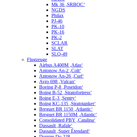
Mk 36 ‚SRBOC‘
NGDS
Philax
PJ-46
PK-10
PK-16
PK-2
SCLAR
SLAT
SLQ-49
Flugzeuge
Airbus A400M ‚Atlas‘
Antonow An-2 ‚Colt‘
Antonow An-26 ‚Curl‘
Avro 698 ‚Vulcan‘
Boeing P-8 ‚Poseidon‘
Boing B-52 ‚Stratofortress‘
Boing E-3 ‚Sentry‘
Boing KC-135 ‚Stratotanker‘
Breguet BR 1150 ‚Atlantic‘
Breguet BR 1150M ‚Atlantic‘
Consolidated PBY ‚Catalina‘
Dassault ‚Rafale‘
Dassault ‚Super Étendard‘
Dornier Do 228