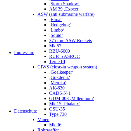
‚Storm Shadow‘
AM 39 ‚Exocet‘
ASW (anti-submarine warfare)
‚Elma‘
‚Hedgehog‘
‚Limbo‘
‚Squid‘
375 mm ASW Rockets
Mk 57
RBU-6000
Impressum
RUR-5 ASROC
Terne III
CIWS (close-in weapon system)
‚Goalkeeper‘
‚Gökdeniz‘
‚Meroka‘
AK-630
CADS-N-1
GDM-008 ‚Millennium‘
Mk 15 ‚Phalanx‘
OSU-35
Datenschutz
Type 730
Minen
Mk 36
Rohrwaffen