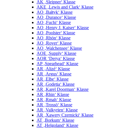
AK ‚Sleipner‘ Klasse
AKE ‚Lewis and Clark‘ Klasse
AO ‚Bałtyk‘ Klasse
AO ‚Durance‘ Klasse
AO ‚Fuchi‘ Klasse
AO ‚Henry J. Kaiser‘ Klasse
AO ‚Poolster‘ Klasse
AO ‚Rhön‘ Klasse
AO ‚Rover‘ Klasse
AO ‚Walchensee‘ Klasse
AOE ‚Supply‘ Klasse
AOR ‘Derya‘ Klasse
AP ‚Spearhead‘ Klasse
AR ‚Alizé‘ Klasse
AR ‚Argus‘ Klasse
AR ‚Elbe‘ Klasse
AR ‚Godetia‘ Klasse
AR ‚Karel Doorman‘ Klasse
AR ‚Rhin‘ Klasse
AR ‚Rmah‘ Klasse
AR ‚Trossö‘ Klasse
AR ‚Valkyrien‘ Klasse
AR ‚Xawery Czernicki‘ Klasse
AT ‚Borkum‘ Klasse
AT ‚Helgoland‘ Klasse