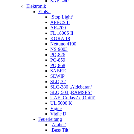
SAET-60
Elektronik
EloKa
‚Stop Light‘
APECS II
AR-700
FL 1800S II
KORA 18
Nettuno 4100
NS-9003
PQ-826
PQ-859
PQ-868
SABRE
SEWIP
SLQ-32
SLQ-380 ‚Aldebaran‘
SLQ-503 ‚RAMSES‘
UAF ‘Cutlass’ / ‚Outfit‘
UL 5000 K
Vigile
Vigile D
Feuerleitung
‚Arabel‘
‚Bass Tilt‘