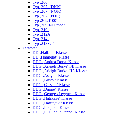
Typ ‚206‘
Typ ‚207‘ (DNK)
Typ ‚207‘ (NOR)
Typ ‚207‘ (POL)
Typ ‚209/1100‘
Typ ‚209/1400mod‘
Typ ‚210‘
Typ ‚212A‘
Typ ‚214‘
Typ ‚218SG‘
Zerstörer
DD ‚Halland‘ Klasse
DD ‚Hamburg‘ Klasse
DDG ‚Andrea Doria‘ Klasse
DDG ‚Arleigh Burke‘ I/II Klasse
DDG ‚Arleigh Burke‘ IIA Klasse
DDG ‚Asagiri‘ Klasse
DDG ‚Bristol‘ Klasse
DDG ‚Cassard‘ Klasse
DDG ‚Daring‘ Klasse
DDG ‚Georges Leygues‘ Klasse
DDG ‚Hatakaze‘ Klasse
DDG ‚Hatsuyuki‘ Klasse
DDG ‚Iroquois‘ Klasse
DDG ‚L. D. de la Penne‘ Klasse