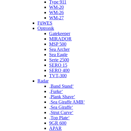
Type 911
WM-20
WM-26
WM-27
FüWES
Optronik
Gatekeeper
MIRADOR
MSP 500
Sea Archer
Sea Eagle
Serie 2500
SERO 15
SERO 400
TVT-300
Radar
‚Band Stand‘
‚Furke‘
‚Plank Shave‘
‚Sea Giraffe AMB‘
‚Sea Giraffe‘
‚Strut Curve‘
‚Top Plate‘
9GR 600
APAR