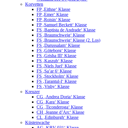
Korvetten
FP ‚Eithne‘ Klasse
FP ‚Emer‘ Klasse
FP ‚Roisin‘ Klasse
FP ‚Samuel Beckett‘ Klasse
FS ‚Baptista de Andrade‘ Klasse
FS ‚Braunschweig‘ Klasse
FS ‚Braunschweig‘ Klasse (2. Los)
FS ‚Darussalam‘ Klasse
FS ‚Göteborg‘ Klasse
FS ‚Grisha III‘ Klasse
FS ‚Kaszub‘ Klasse
FS ‚Niels Juel‘ Klasse
FS ‚Sa’ar 6‘ Klasse
FS ‚Stockholm‘ Klasse
FS ‚Tarantul-I‘ Klasse
FS ‚Visby‘ Klasse
Kreuzer
CG ‚Andrea Doria‘ Klasse
CG ‚Kara‘ Klasse
CG ‚Ticonderoga‘ Klasse
CH ‚Jeanne d’Arc‘ Klasse
CL ‚Edinburgh‘ Klasse
Küstenwache
AG ‚KBV 031‘ Klasse