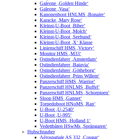
Galeone ‚Golden Hinde‘
Galeone ‚Vasa‘
Kanonenboot HNLMS ‚Bonaire‘
Karacke ‚Mary Rose‘
Kleinst-U-Boot ‚Biber‘
Kleinst-U-Boot ‚Molch‘
Kleinst-U-Boot ‚Seehund‘
Kleinst-U-Boot ‚X‘ Klasse
Linienschiff HMS ‚Victory‘
Monitor HMS ‚M33‘
Ostindienfahrer ‚Amsterdam‘
Ostindienfahrer ‚Batavia‘
Ostindienfahrer ‚Götheborg‘
Ostindienfahrer ‚Prins Willem‘
Panzerschiff HMS ‚Warrior‘
Panzerschiff HNLMS ‚Buffel‘
Panzerschiff HNLMS ‚Schorpioen‘
Sloop HMS ‚Gannet‘
Torpedoboot HNoMS ‚Rap‘
U-Boot ‚U-2540‘
U-Boot ‚U-995‘
U-Boot HMS ‚Holland 1‘
Vedettbåten HSwMs ‚Sprängaren‘
Hubschrauber
Aérospatiale AS 332 ‚Cougar‘