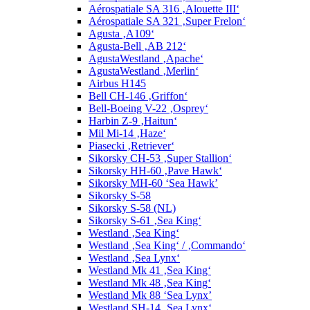
Aérospatiale SA 316 ‚Alouette III‘
Aérospatiale SA 321 ‚Super Frelon‘
Agusta ‚A109‘
Agusta-Bell ‚AB 212‘
AgustaWestland ‚Apache‘
AgustaWestland ‚Merlin‘
Airbus H145
Bell CH-146 ‚Griffon‘
Bell-Boeing V-22 ‚Osprey‘
Harbin Z-9 ‚Haitun‘
Mil Mi-14 ‚Haze‘
Piasecki ‚Retriever‘
Sikorsky CH-53 ‚Super Stallion‘
Sikorsky HH-60 ‚Pave Hawk‘
Sikorsky MH-60 ‘Sea Hawk’
Sikorsky S-58
Sikorsky S-58 (NL)
Sikorsky S-61 ‚Sea King‘
Westland ‚Sea King‘
Westland ‚Sea King‘ / ‚Commando‘
Westland ‚Sea Lynx‘
Westland Mk 41 ‚Sea King‘
Westland Mk 48 ‚Sea King‘
Westland Mk 88 ‘Sea Lynx’
Westland SH-14 ‚Sea Lynx‘