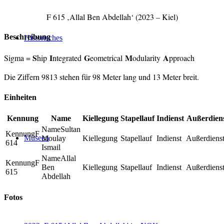
F 615 ‚Allal Ben Abdellah‘ (2023 – Kiel)
Beschreibung
Historisches
S
I
G
M
A
Sigma =
hip
ntegrated
eometrical
odularity
pproach
Die Ziffern 9813 stehen für 98 Meter lang und 13 Meter breit.
Einheiten
Kennung
Name
Kiellegung
Stapellauf
Indienst
Außerdien
Sultan
F
Museen
Moulay
614
Ismail
Allal
F
Ben
615
Abdellah
Fotos