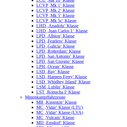
LCU ‚Mk 10‘ Klasse
LCVP ‚Mk 1‘ Klasse
LCVP ‚Mk 2‘ Klasse
LCVP ‚Mk 5‘ Klasse
LCVP ‚Mk 5c‘ Klasse
LHD ‚Anadolu‘ Klasse
LHD ‚Juan Carlos I.‘ Klasse
LPD ‚Albion‘ Klasse
LPD ‚Fearless‘ Klasse
LPD ‚Galicia‘ Klasse
LPD ‚Rotterdam‘ Klasse
LPD ‚San Antonio‘ Klasse
LPD ‚San Giorgio‘ Klasse
LPH ‚Ocean‘ Klasse
LSD ‚Bay‘ Klasse
LSD ‚Harpers Ferry‘ Klasse
LSD ‚Whidbey Island‘ Klasse
LSM ‚Lublin‘ Klasse
LST ‚Ropucha I‘ Klasse
Minenkampffahrzeuge
MB ‚Kingston‘ Klasse
MC ‚Vidar‘ Klasse (LTU)
MC ‚Vidar‘ Klasse (LVA)
MC ‚Vulcain‘ Klasse
MD ‚Ensdorf‘ Klasse