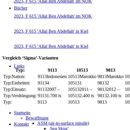
2023, F 615 'Allal Ben Abdellah' im NOK
Bücher
2023, F 615 'Allal Ben Abdellah' im NOK
2023, F 615 'Allal Ben Abdellah' in Kiel
2023, F 615 'Allal Ben Abdellah' in Kiel
Vergleich ‘Sigma’-Varianten
Links
Typ:
9113
10513
9813
Nation:
Indonesien
Marokko
Marokko
Einheiten:
4
1
2
Einsatz:
2007 –
2011 –
2012 –
Verdrängung:
1.700 ts
2.400 ts
2.100 ts
Startseite
Bewaffnung
ASM (air-to-surface missile)
Kontakt
‚Sea Skua‘