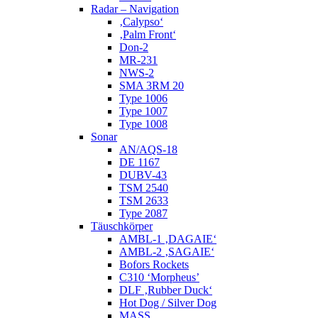
Radar – Navigation
‚Calypso‘
‚Palm Front‘
Don-2
MR-231
NWS-2
SMA 3RM 20
Type 1006
Type 1007
Type 1008
Sonar
AN/AQS-18
DE 1167
DUBV-43
TSM 2540
TSM 2633
Type 2087
Täuschkörper
AMBL-1 ‚DAGAIE‘
AMBL-2 ‚SAGAIE‘
Bofors Rockets
C310 ‘Morpheus’
DLF ‚Rubber Duck‘
Hot Dog / Silver Dog
MASS