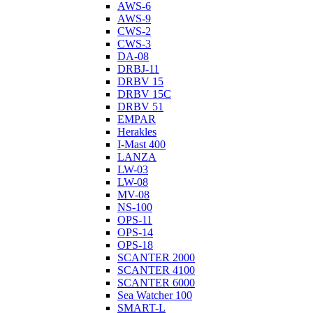
AWS-6
AWS-9
CWS-2
CWS-3
DA-08
DRBJ-11
DRBV 15
DRBV 15C
DRBV 51
EMPAR
Herakles
I-Mast 400
LANZA
LW-03
LW-08
MV-08
NS-100
OPS-11
OPS-14
OPS-18
SCANTER 2000
SCANTER 4100
SCANTER 6000
Sea Watcher 100
SMART-L