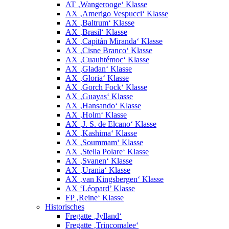
AT ‚Wangerooge‘ Klasse
AX ‚Amerigo Vespucci‘ Klasse
AX ‚Baltrum‘ Klasse
AX ‚Brasil‘ Klasse
AX ‚Capitán Miranda‘ Klasse
AX ‚Cisne Branco‘ Klasse
AX ‚Cuauhtémoc‘ Klasse
AX ‚Gladan‘ Klasse
AX ‚Gloria‘ Klasse
AX ‚Gorch Fock‘ Klasse
AX ‚Guayas‘ Klasse
AX ‚Hansando‘ Klasse
AX ‚Holm‘ Klasse
AX ‚J. S. de Elcano‘ Klasse
AX ‚Kashima‘ Klasse
AX ‚Soummam‘ Klasse
AX ‚Stella Polare‘ Klasse
AX ‚Svanen‘ Klasse
AX ‚Urania‘ Klasse
AX ‚van Kingsbergen‘ Klasse
AX ‘Léopard’ Klasse
FP ‚Reine‘ Klasse
Historisches
Fregatte ‚Jylland‘
Fregatte ‚Trincomalee‘