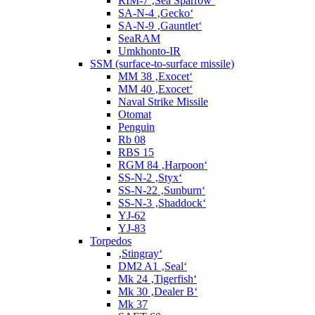
RIM-7 ‚Sea Sparrow‘
SA-N-4 ‚Gecko‘
SA-N-9 ‚Gauntlet‘
SeaRAM
Umkhonto-IR
SSM (surface-to-surface missile)
MM 38 ‚Exocet‘
MM 40 ‚Exocet‘
Naval Strike Missile
Otomat
Penguin
Rb 08
RBS 15
RGM 84 ‚Harpoon‘
SS-N-2 ‚Styx‘
SS-N-22 ‚Sunburn‘
SS-N-3 ‚Shaddock‘
YJ-62
YJ-83
Torpedos
‚Stingray‘
DM2 A1 ‚Seal‘
Mk 24 ‚Tigerfish‘
Mk 30 ‚Dealer B‘
Mk 37