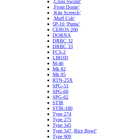
‚Cross Sword‘
‚Front Dome‘
‚Kite Screech‘
‚Muff Cob‘
5P-10 ‘Puma’
CEROS 200
DORNA
DRBC 32
DRBC 33
FCS-2
LIROD
M-46
Mk 82
Mk 95
RTN-25X
SPG-51
SPG-60
SPG-62
STIR
STIR-180
Type 274
Type 275
Type 345
Type 347 ‚Rice Bowl‘
Type 909