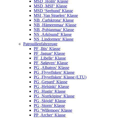
MSD ‚Holm‘ Klasse
MSD ‚MSF‘ Klasse
MSD ‘Seehund’ Klasse
MSI ‚Van Straelen‘ Klasse
NB ‚Carlskrona‘ Klasse
NB ‚Hämeenmaa‘ Klasse
NB ‚Pohjanmaa‘ Klasse
NS ‚Arkösund‘ Klasse
NS ‚Lindormen‘ Klasse
Patrouillenfahrzeuge
PF ‚Iltis‘ Klasse
PF ‚Jaguar‘ Klasse
PF ‚Libelle‘ Klasse
PF ‚Søløven‘ Klasse
PG ‚Albatros‘ Klasse
PG ‚Flyvefisken‘ Klasse
PG ‚Flyvefisken‘ Klasse (LTU)
PG ‚Gepard‘ Klasse
PG ‚Helsinki‘ Klasse
PG ‚Hugin‘ Klasse
PG ‚Norrköping‘ Klasse
PG ‚Skjold‘ Klasse
PG ‚Storm‘ Klasse
PG ‘Willemoes’ Klasse
PP ‚Archer‘ Klasse