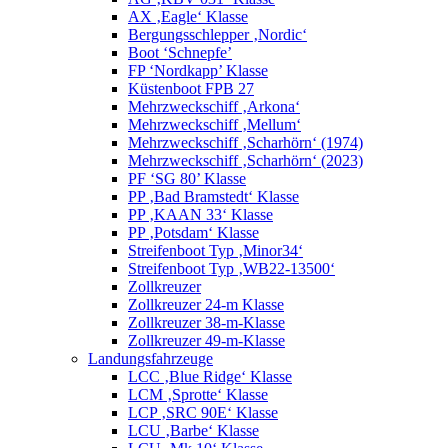
AX ‚Eagle‘ Klasse
Bergungsschlepper ‚Nordic‘
Boot ‘Schnepfe’
FP ‘Nordkapp’ Klasse
Küstenboot FPB 27
Mehrzweckschiff ‚Arkona‘
Mehrzweckschiff ‚Mellum‘
Mehrzweckschiff ‚Scharhörn‘ (1974)
Mehrzweckschiff ‚Scharhörn‘ (2023)
PF ‘SG 80’ Klasse
PP ‚Bad Bramstedt‘ Klasse
PP ‚KAAN 33‘ Klasse
PP ‚Potsdam‘ Klasse
Streifenboot Typ ‚Minor34‘
Streifenboot Typ ‚WB22-13500‘
Zollkreuzer
Zollkreuzer 24-m Klasse
Zollkreuzer 38-m-Klasse
Zollkreuzer 49-m-Klasse
Landungsfahrzeuge
LCC ‚Blue Ridge‘ Klasse
LCM ‚Sprotte‘ Klasse
LCP ‚SRC 90E‘ Klasse
LCU ‚Barbe‘ Klasse