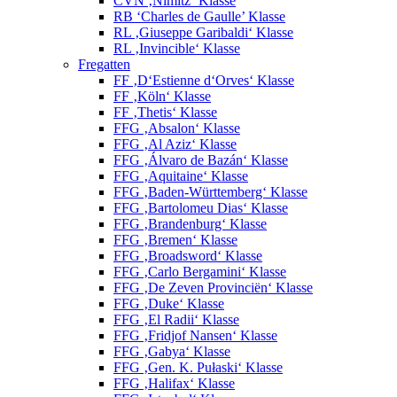
CVN ‚Nimitz‘ Klasse
RB ‘Charles de Gaulle’ Klasse
RL ‚Giuseppe Garibaldi‘ Klasse
RL ‚Invincible‘ Klasse
Fregatten
FF ‚D‘Estienne d‘Orves‘ Klasse
FF ‚Köln‘ Klasse
FF ‚Thetis‘ Klasse
FFG ‚Absalon‘ Klasse
FFG ‚Al Aziz‘ Klasse
FFG ‚Álvaro de Bazán‘ Klasse
FFG ‚Aquitaine‘ Klasse
FFG ‚Baden-Württemberg‘ Klasse
FFG ‚Bartolomeu Dias‘ Klasse
FFG ‚Brandenburg‘ Klasse
FFG ‚Bremen‘ Klasse
FFG ‚Broadsword‘ Klasse
FFG ‚Carlo Bergamini‘ Klasse
FFG ‚De Zeven Provinciën‘ Klasse
FFG ‚Duke‘ Klasse
FFG ‚El Radii‘ Klasse
FFG ‚Fridjof Nansen‘ Klasse
FFG ‚Gabya‘ Klasse
FFG ‚Gen. K. Pułaski‘ Klasse
FFG ‚Halifax‘ Klasse