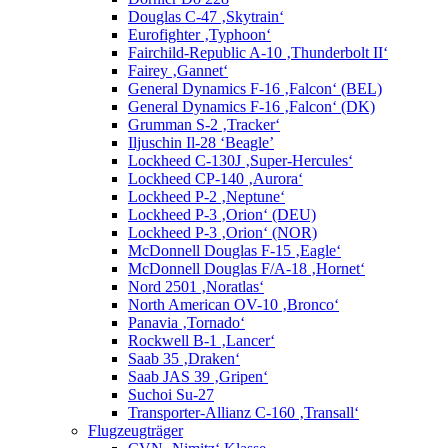
Douglas C-47 ‚Skytrain‘
Eurofighter ‚Typhoon‘
Fairchild-Republic A-10 ‚Thunderbolt II‘
Fairey ‚Gannet‘
General Dynamics F-16 ‚Falcon‘ (BEL)
General Dynamics F-16 ‚Falcon‘ (DK)
Grumman S-2 ‚Tracker‘
Iljuschin Il-28 ‘Beagle’
Lockheed C-130J ‚Super-Hercules‘
Lockheed CP-140 ‚Aurora‘
Lockheed P-2 ‚Neptune‘
Lockheed P-3 ‚Orion‘ (DEU)
Lockheed P-3 ‚Orion‘ (NOR)
McDonnell Douglas F-15 ‚Eagle‘
McDonnell Douglas F/A-18 ‚Hornet‘
Nord 2501 ‚Noratlas‘
North American OV-10 ‚Bronco‘
Panavia ‚Tornado‘
Rockwell B-1 ‚Lancer‘
Saab 35 ‚Draken‘
Saab JAS 39 ‚Gripen‘
Suchoi Su-27
Transporter-Allianz C-160 ‚Transall‘
Flugzeugträger