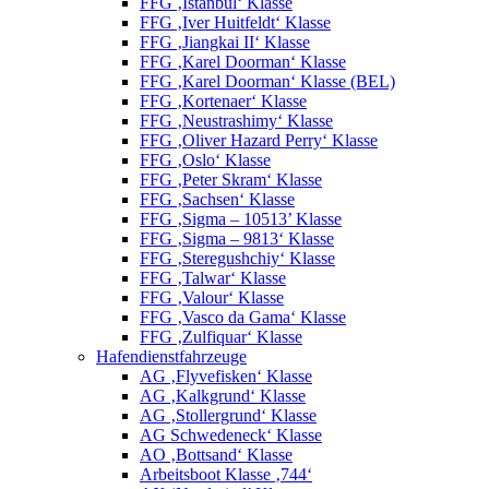
FFG ‚Istanbul‘ Klasse
FFG ‚Iver Huitfeldt‘ Klasse
FFG ‚Jiangkai II‘ Klasse
FFG ‚Karel Doorman‘ Klasse
FFG ‚Karel Doorman‘ Klasse (BEL)
FFG ‚Kortenaer‘ Klasse
FFG ‚Neustrashimy‘ Klasse
FFG ‚Oliver Hazard Perry‘ Klasse
FFG ‚Oslo‘ Klasse
FFG ‚Peter Skram‘ Klasse
FFG ‚Sachsen‘ Klasse
FFG ‚Sigma – 10513’ Klasse
FFG ‚Sigma – 9813‘ Klasse
FFG ‚Steregushchiy‘ Klasse
FFG ‚Talwar‘ Klasse
FFG ‚Valour‘ Klasse
FFG ‚Vasco da Gama‘ Klasse
FFG ‚Zulfiquar‘ Klasse
Hafendienstfahrzeuge
AG ‚Flyvefisken‘ Klasse
AG ‚Kalkgrund‘ Klasse
AG ‚Stollergrund‘ Klasse
AG Schwedeneck‘ Klasse
AO ‚Bottsand‘ Klasse
Arbeitsboot Klasse ‚744‘