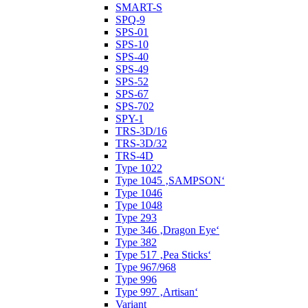
SMART-S
SPQ-9
SPS-01
SPS-10
SPS-40
SPS-49
SPS-52
SPS-67
SPS-702
SPY-1
TRS-3D/16
TRS-3D/32
TRS-4D
Type 1022
Type 1045 ‚SAMPSON‘
Type 1046
Type 1048
Type 293
Type 346 ‚Dragon Eye‘
Type 382
Type 517 ‚Pea Sticks‘
Type 967/968
Type 996
Type 997 ‚Artisan‘
Variant