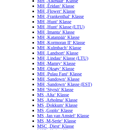
MH ‚Alkmaar‘ Klasse
MH ‚Éridan‘ Klasse
MH ‚Flower‘ Klasse
MH ‚Frankenthal‘ Klasse
MH ‚Hunt‘ Klasse
MH ‚Hunt‘ Klasse (LTU)
MH ‚Imanta‘ Klasse
MH ‚Katanpää‘ Klasse
MH ‚Kormoran II‘ Klasse
MH ‚Kulmbach‘ Klasse
MH ‚Landsort‘ Klasse
MH ‚Lindau‘ Klasse (LTU)
MH ‚Mamry‘ Klasse
MH ‚Oksøy‘ Klasse
MH ‚Pulau Fani‘ Klasse
MH ‚Sandown‘ Klasse
MH ‚Sandown‘ Klasse (EST)
MH ‘Styrsö’ Klasse
MS ‚Alta‘ Klasse
MS ‚Arholma‘ Klasse
MS ‚Dokkum‘ Klasse
MS ‚Goplo‘ Klasse
MS ‚Jan van Amstel‘ Klasse
MS ‚M-Serie‘ Klasse
MSC ‚Diest‘ Klasse