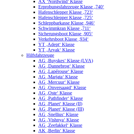
AX ‘Nordwind’ Klasse
Erprobungsfahrzeuge Klasse ‚740‘
Hafenschlepper Klasse ‚723‘
Hafenschlepper Klasse ‚725‘
Schleppbarkasse Klasse ‚946‘
Schwimmkran Klasse ‚711‘
Sicherungsboot Klasse ‚905‘
Verkehrsboot Klasse ‚934‘
YT ‚Adept‘ Klasse
YT ‚Arvak‘ Klasse
Hilfsfahrzeuge
AG ‚Buyskes‘ Klasse (LVA)
AG ‚Dannebrog‘ Klasse
AG ‚Lapérouse‘ Klasse
AG ‚Marjata‘ Klasse
AG ‚Mercuur‘ Klasse
AG ‚Onversaagd‘ Klasse
AG ‚Oste‘ Klasse
AG ‚Pathfinder‘ Klasse
AG ‚Planet‘ Klasse (II)
AG ‚Planet‘ Klasse (III)
AG ‚Snellius‘ Klasse
AG ‚Vishnya‘ Klasse
AG ‚Zeefakkel‘ Klasse
AK ‚Berlin‘ Klasse