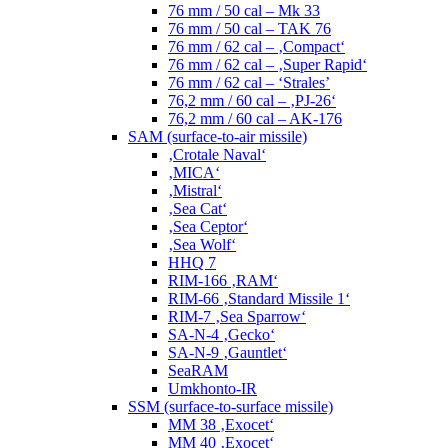
76 mm / 50 cal – Mk 33
76 mm / 50 cal – TAK 76
76 mm / 62 cal – ‚Compact‘
76 mm / 62 cal – ‚Super Rapid‘
76 mm / 62 cal – ‘Strales’
76,2 mm / 60 cal – ‚PJ-26‘
76,2 mm / 60 cal – AK-176
SAM (surface-to-air missile)
‚Crotale Naval‘
‚MICA‘
‚Mistral‘
‚Sea Cat‘
‚Sea Ceptor‘
‚Sea Wolf‘
HHQ 7
RIM-166 ‚RAM‘
RIM-66 ‚Standard Missile 1‘
RIM-7 ‚Sea Sparrow‘
SA-N-4 ‚Gecko‘
SA-N-9 ‚Gauntlet‘
SeaRAM
Umkhonto-IR
SSM (surface-to-surface missile)
MM 38 ‚Exocet‘
MM 40 ‚Exocet‘