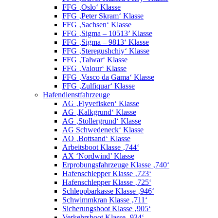
FFG ‚Oslo‘ Klasse
FFG ‚Peter Skram‘ Klasse
FFG ‚Sachsen‘ Klasse
FFG ‚Sigma – 10513’ Klasse
FFG ‚Sigma – 9813‘ Klasse
FFG ‚Steregushchiy‘ Klasse
FFG ‚Talwar‘ Klasse
FFG ‚Valour‘ Klasse
FFG ‚Vasco da Gama‘ Klasse
FFG ‚Zulfiquar‘ Klasse
Hafendienstfahrzeuge
AG ‚Flyvefisken‘ Klasse
AG ‚Kalkgrund‘ Klasse
AG ‚Stollergrund‘ Klasse
AG Schwedeneck‘ Klasse
AO ‚Bottsand‘ Klasse
Arbeitsboot Klasse ‚744‘
AX ‘Nordwind’ Klasse
Erprobungsfahrzeuge Klasse ‚740‘
Hafenschlepper Klasse ‚723‘
Hafenschlepper Klasse ‚725‘
Schleppbarkasse Klasse ‚946‘
Schwimmkran Klasse ‚711‘
Sicherungsboot Klasse ‚905‘
Verkehrsboot Klasse ‚934‘