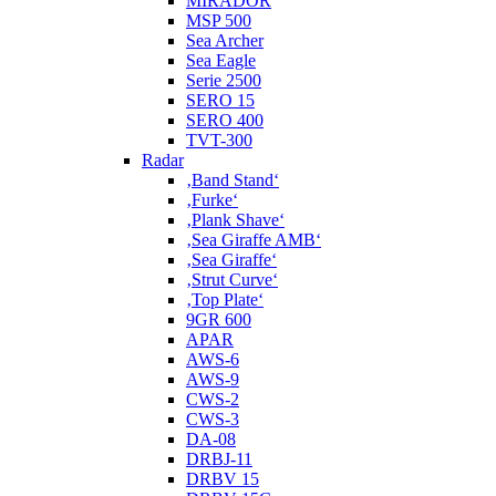
MIRADOR
MSP 500
Sea Archer
Sea Eagle
Serie 2500
SERO 15
SERO 400
TVT-300
Radar
‚Band Stand‘
‚Furke‘
‚Plank Shave‘
‚Sea Giraffe AMB‘
‚Sea Giraffe‘
‚Strut Curve‘
‚Top Plate‘
9GR 600
APAR
AWS-6
AWS-9
CWS-2
CWS-3
DA-08
DRBJ-11
DRBV 15