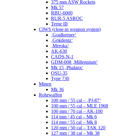
375 mm ASW Rockets
Mk 57
RBU-6000
RUR-5 ASROC
Terne III
CIWS (close-in weapon system)
‚Goalkeeper‘
‚Gökdeniz‘
‚Meroka‘
AK-630
CADS-N-1
GDM-008 ‚Millennium‘
Mk 15 ‚Phalanx‘
OSU-35
Type 730
Minen
Mk 36
Rohrwaffen
100 mm / 55 cal – ‚PJ-87‘
100 mm / 55 cal – MLE 1968
100 mm / 70 cal – AK-100
114 mm / 45 cal – Mk 6
114 mm / 55 cal – Mk 8
120 mm / 50 cal – TAK 120
127 mm / 38 cal – Mk 38