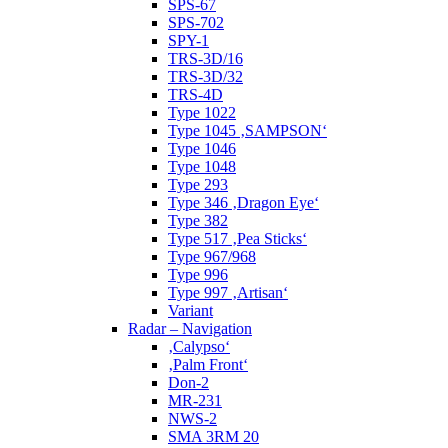
SPS-67
SPS-702
SPY-1
TRS-3D/16
TRS-3D/32
TRS-4D
Type 1022
Type 1045 ‚SAMPSON‘
Type 1046
Type 1048
Type 293
Type 346 ‚Dragon Eye‘
Type 382
Type 517 ‚Pea Sticks‘
Type 967/968
Type 996
Type 997 ‚Artisan‘
Variant
Radar – Navigation
‚Calypso‘
‚Palm Front‘
Don-2
MR-231
NWS-2
SMA 3RM 20