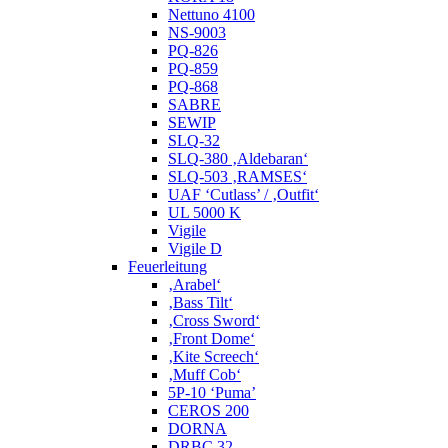
Nettuno 4100
NS-9003
PQ-826
PQ-859
PQ-868
SABRE
SEWIP
SLQ-32
SLQ-380 ‚Aldebaran‘
SLQ-503 ‚RAMSES‘
UAF ‘Cutlass’ / ‚Outfit‘
UL 5000 K
Vigile
Vigile D
Feuerleitung
‚Arabel‘
‚Bass Tilt‘
‚Cross Sword‘
‚Front Dome‘
‚Kite Screech‘
‚Muff Cob‘
5P-10 ‘Puma’
CEROS 200
DORNA
DRBC 32