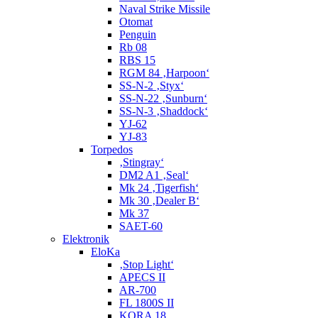
Naval Strike Missile
Otomat
Penguin
Rb 08
RBS 15
RGM 84 ‚Harpoon‘
SS-N-2 ‚Styx‘
SS-N-22 ‚Sunburn‘
SS-N-3 ‚Shaddock‘
YJ-62
YJ-83
Torpedos
‚Stingray‘
DM2 A1 ‚Seal‘
Mk 24 ‚Tigerfish‘
Mk 30 ‚Dealer B‘
Mk 37
SAET-60
Elektronik
EloKa
‚Stop Light‘
APECS II
AR-700
FL 1800S II
KORA 18