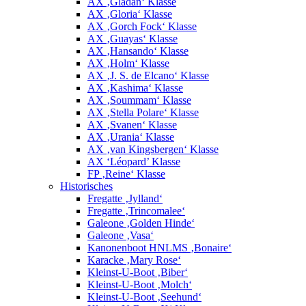
AX ‚Gladan‘ Klasse
AX ‚Gloria‘ Klasse
AX ‚Gorch Fock‘ Klasse
AX ‚Guayas‘ Klasse
AX ‚Hansando‘ Klasse
AX ‚Holm‘ Klasse
AX ‚J. S. de Elcano‘ Klasse
AX ‚Kashima‘ Klasse
AX ‚Soummam‘ Klasse
AX ‚Stella Polare‘ Klasse
AX ‚Svanen‘ Klasse
AX ‚Urania‘ Klasse
AX ‚van Kingsbergen‘ Klasse
AX ‘Léopard’ Klasse
FP ‚Reine‘ Klasse
Historisches
Fregatte ‚Jylland‘
Fregatte ‚Trincomalee‘
Galeone ‚Golden Hinde‘
Galeone ‚Vasa‘
Kanonenboot HNLMS ‚Bonaire‘
Karacke ‚Mary Rose‘
Kleinst-U-Boot ‚Biber‘
Kleinst-U-Boot ‚Molch‘
Kleinst-U-Boot ‚Seehund‘