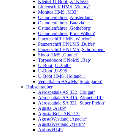
Kleinst-U-Boot ‚X‘ Klasse
Linienschiff HMS ‚Victory‘
Monitor HMS ‚M33‘
Ostindienfahrer ‚Amsterdam‘
Ostindienfahrer ‚Batavia‘
Ostindienfahrer ‚Götheborg‘
Ostindienfahrer ‚Prins Willem‘
Panzerschiff HMS ‚Warrior‘
Panzerschiff HNLMS ‚Buffel‘
Panzerschiff HNLMS ‚Schorpioen‘
Sloop HMS ‚Gannet‘
Torpedoboot HNoMS ‚Rap‘
U-Boot ‚U-2540‘
U-Boot ‚U-995‘
U-Boot HMS ‚Holland 1‘
Vedettbåten HSwMs ‚Sprängaren‘
Hubschrauber
Aérospatiale AS 332 ‚Cougar‘
Aérospatiale SA 316 ‚Alouette III‘
Aérospatiale SA 321 ‚Super Frelon‘
Agusta ‚A109‘
Agusta-Bell ‚AB 212‘
AgustaWestland ‚Apache‘
AgustaWestland ‚Merlin‘
Airbus H145