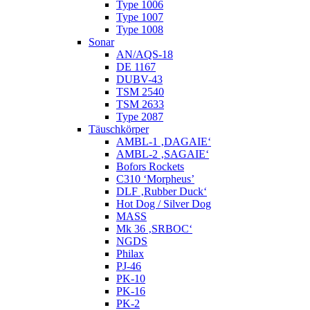
Type 1006
Type 1007
Type 1008
Sonar
AN/AQS-18
DE 1167
DUBV-43
TSM 2540
TSM 2633
Type 2087
Täuschkörper
AMBL-1 ‚DAGAIE‘
AMBL-2 ‚SAGAIE‘
Bofors Rockets
C310 ‘Morpheus’
DLF ‚Rubber Duck‘
Hot Dog / Silver Dog
MASS
Mk 36 ‚SRBOC‘
NGDS
Philax
PJ-46
PK-10
PK-16
PK-2