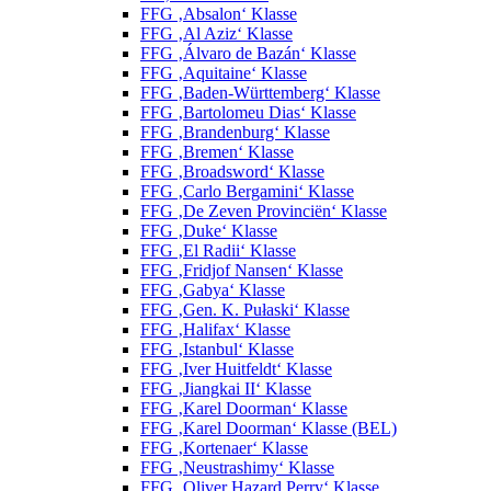
FFG ‚Absalon‘ Klasse
FFG ‚Al Aziz‘ Klasse
FFG ‚Álvaro de Bazán‘ Klasse
FFG ‚Aquitaine‘ Klasse
FFG ‚Baden-Württemberg‘ Klasse
FFG ‚Bartolomeu Dias‘ Klasse
FFG ‚Brandenburg‘ Klasse
FFG ‚Bremen‘ Klasse
FFG ‚Broadsword‘ Klasse
FFG ‚Carlo Bergamini‘ Klasse
FFG ‚De Zeven Provinciën‘ Klasse
FFG ‚Duke‘ Klasse
FFG ‚El Radii‘ Klasse
FFG ‚Fridjof Nansen‘ Klasse
FFG ‚Gabya‘ Klasse
FFG ‚Gen. K. Pułaski‘ Klasse
FFG ‚Halifax‘ Klasse
FFG ‚Istanbul‘ Klasse
FFG ‚Iver Huitfeldt‘ Klasse
FFG ‚Jiangkai II‘ Klasse
FFG ‚Karel Doorman‘ Klasse
FFG ‚Karel Doorman‘ Klasse (BEL)
FFG ‚Kortenaer‘ Klasse
FFG ‚Neustrashimy‘ Klasse
FFG ‚Oliver Hazard Perry‘ Klasse