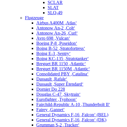
SCLAR
SLAT
SLQ-49
Flugzeuge
Airbus A400M ‚Atlas‘
Antonow An-2 ‚Colt‘
Antonow An-26 ‚Curl‘
Avro 698 ‚Vulcan‘
Boeing P-8 ‚Poseidon‘
Boing B-52 ‚Stratofortress‘
Boing E-3 ‚Sentry‘
Boing KC-135 ‚Stratotanker‘
Breguet BR 1150 ‚Atlantic‘
Breguet BR 1150M ‚Atlantic‘
Consolidated PBY ‚Catalina‘
Dassault ‚Rafale‘
Dassault ‚Super Étendard‘
Dornier Do 228
Douglas C-47 ‚Skytrain‘
Eurofighter ‚Typhoon‘
Fairchild-Republic A-10 ‚Thunderbolt II‘
Fairey ‚Gannet‘
General Dynamics F-16 ‚Falcon‘ (BEL)
General Dynamics F-16 ‚Falcon‘ (DK)
Grumman S-2 ‚Tracker‘