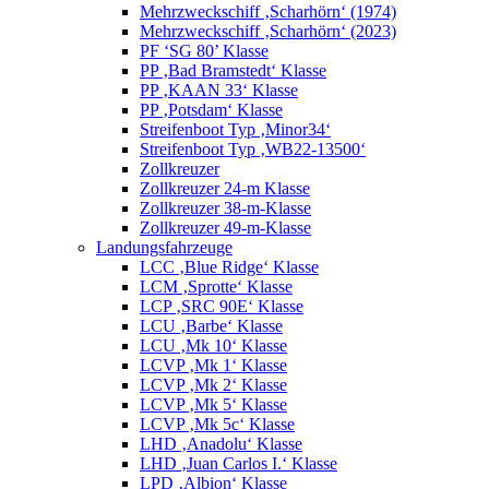
Mehrzweckschiff ‚Scharhörn‘ (1974)
Mehrzweckschiff ‚Scharhörn‘ (2023)
PF ‘SG 80’ Klasse
PP ‚Bad Bramstedt‘ Klasse
PP ‚KAAN 33‘ Klasse
PP ‚Potsdam‘ Klasse
Streifenboot Typ ‚Minor34‘
Streifenboot Typ ‚WB22-13500‘
Zollkreuzer
Zollkreuzer 24-m Klasse
Zollkreuzer 38-m-Klasse
Zollkreuzer 49-m-Klasse
Landungsfahrzeuge
LCC ‚Blue Ridge‘ Klasse
LCM ‚Sprotte‘ Klasse
LCP ‚SRC 90E‘ Klasse
LCU ‚Barbe‘ Klasse
LCU ‚Mk 10‘ Klasse
LCVP ‚Mk 1‘ Klasse
LCVP ‚Mk 2‘ Klasse
LCVP ‚Mk 5‘ Klasse
LCVP ‚Mk 5c‘ Klasse
LHD ‚Anadolu‘ Klasse
LHD ‚Juan Carlos I.‘ Klasse
LPD ‚Albion‘ Klasse