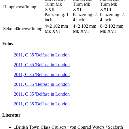
Turm Mk
Turm Mk
Turm Mk
Hauptbewaffnung:
XXII
XXII
XXIII
Panzerung: 1
Panzerung: 2-
Panzerung: 2-
inch
4 inch
4 inch
4×2 102 mm
4×2 102 mm
6×2 102 mm
Sekundärbewaffnung:
Mk XVI
Mk XVI
Mk XVI
Fotos
2011, C 35 'Belfast' in London
2011, C 35 'Belfast' in London
2011, C 35 'Belfast' in London
2011, C 35 'Belfast' in London
2011, C 35 'Belfast' in London
2011, C 35 'Belfast' in London
Literatur
„British Town Class Cruisers“ von Conrad Waters /
Seaforth