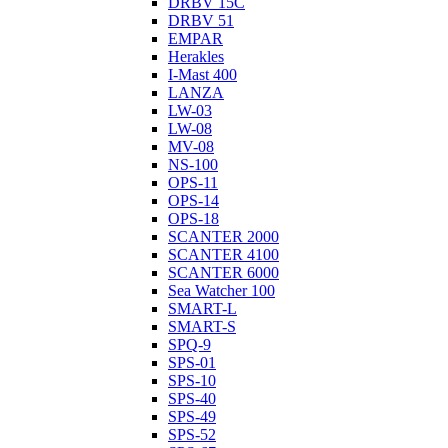
DRBV 15C
DRBV 51
EMPAR
Herakles
I-Mast 400
LANZA
LW-03
LW-08
MV-08
NS-100
OPS-11
OPS-14
OPS-18
SCANTER 2000
SCANTER 4100
SCANTER 6000
Sea Watcher 100
SMART-L
SMART-S
SPQ-9
SPS-01
SPS-10
SPS-40
SPS-49
SPS-52