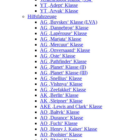
YT ‚Adept‘ Klasse
YT ‚Arvak‘ Klasse
Hilfsfahrzeuge
AG ‚Buyskes‘ Klasse (LVA)
AG ‚Dannebrog‘ Klasse
AG ‚Lapérouse‘ Klasse
AG ‚Marjata‘ Klasse
AG ‚Mercuur‘ Klasse
AG ‚Onversaagd‘ Klasse
AG ‚Oste‘ Klasse
AG ‚Pathfinder‘ Klasse
AG ‚Planet‘ Klasse (II)
AG ‚Planet‘ Klasse (III)
AG ‚Snellius‘ Klasse
AG ‚Vishnya‘ Klasse
AG ‚Zeefakkel‘ Klasse
AK ‚Berlin‘ Klasse
AK ‚Sleipner‘ Klasse
AKE ‚Lewis and Clark‘ Klasse
AO ‚Bałtyk‘ Klasse
AO ‚Durance‘ Klasse
AO ‚Fuchi‘ Klasse
AO ‚Henry J. Kaiser‘ Klasse
AO ‚Poolster‘ Klasse