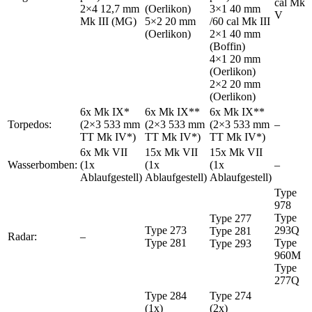
cal Mk
2×4 12,7 mm
(Oerlikon)
3×1 40 mm
V
Mk III (MG)
5×2 20 mm
/60 cal Mk III
(Oerlikon)
2×1 40 mm
(Boffin)
4×1 20 mm
(Oerlikon)
2×2 20 mm
(Oerlikon)
6x Mk IX*
6x Mk IX**
6x Mk IX**
Torpedos:
(2×3 533 mm
(2×3 533 mm
(2×3 533 mm
–
TT Mk IV*)
TT Mk IV*)
TT Mk IV*)
6x Mk VII
15x Mk VII
15x Mk VII
Wasserbomben:
(1x
(1x
(1x
–
Ablaufgestell)
Ablaufgestell)
Ablaufgestell)
Type
978
Type
Type 277
Type 273
293Q
Type 281
Radar:
–
Type 281
Type
Type 293
960M
Type
277Q
Type 284
Type 274
(1x)
(2x)