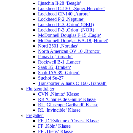
Iljuschin Il-28 ‘Beagle’
Lockheed C-130J ‚Super-Hercules‘
Lockheed CP-140 ‚Aurora‘
Lockheed P-2 ‚Neptune‘
Lockheed P-3 ‚Orion‘ (DEU)
Lockheed P-3 ‚Orion‘ (NOR)
McDonnell Douglas F-15 ‚Eagle‘
McDonnell Douglas F/A-18 ‚Hornet‘
Nord 2501 ‚Noratlas‘
North American OV-10 ‚Bronco‘
Panavia ‚Tornado‘
Rockwell B-1 ‚Lancer‘
Saab 35 ‚Draken‘
Saab JAS 39 ‚Gripen‘
Suchoi Su-27
Transporter-Allianz C-160 ‚Transall‘
Flugzeugträger
CVN ‚Nimitz‘ Klasse
RB ‘Charles de Gaulle’ Klasse
RL ‚Giuseppe Garibaldi‘ Klasse
RL ‚Invincible‘ Klasse
Fregatten
FF ‚D‘Estienne d‘Orves‘ Klasse
FF ‚Köln‘ Klasse
FF ‚Thetis‘ Klasse