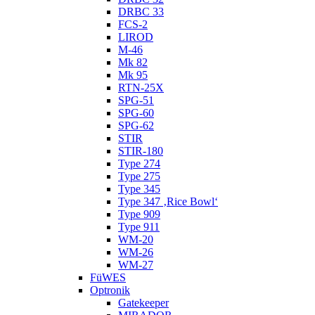
DRBC 33
FCS-2
LIROD
M-46
Mk 82
Mk 95
RTN-25X
SPG-51
SPG-60
SPG-62
STIR
STIR-180
Type 274
Type 275
Type 345
Type 347 ‚Rice Bowl‘
Type 909
Type 911
WM-20
WM-26
WM-27
FüWES
Optronik
Gatekeeper