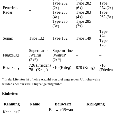
Type 282
Type 282
Type
Feuerleit-
(2x)
(6x)
274 (2x)
–
Radar:
Type 283
Type 283
Type
(4x)
(4x)
262 (8x)
Type 285
Type 285
(3x)
(3x)
Type
174
Sonar:
Type 132
Type 132
Type 149
Type
176
Supermarine
Supermarine
Flugzeuge:
‚Walrus‘
‚Walrus‘
–
–
(2x*)
(2x*)
726 (Frieden)
716
Besatzung:
816 (Krieg)
878 (Krieg)
781 (Krieg)
(Frieden
* In der Literatur ist oft eine Anzahl von drei angegeben. Üblicherweise
wurden aber nur zwei Flugzeuge mitgeführt.
Einheiten
Kennung
Name
Bauwerft
Kiellegung
Swan
C