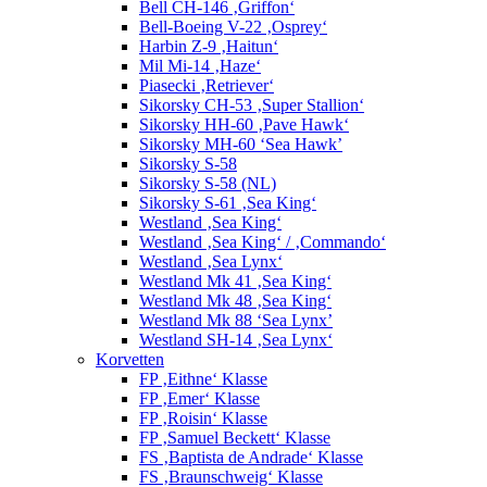
Bell CH-146 ‚Griffon‘
Bell-Boeing V-22 ‚Osprey‘
Harbin Z-9 ‚Haitun‘
Mil Mi-14 ‚Haze‘
Piasecki ‚Retriever‘
Sikorsky CH-53 ‚Super Stallion‘
Sikorsky HH-60 ‚Pave Hawk‘
Sikorsky MH-60 ‘Sea Hawk’
Sikorsky S-58
Sikorsky S-58 (NL)
Sikorsky S-61 ‚Sea King‘
Westland ‚Sea King‘
Westland ‚Sea King‘ / ‚Commando‘
Westland ‚Sea Lynx‘
Westland Mk 41 ‚Sea King‘
Westland Mk 48 ‚Sea King‘
Westland Mk 88 ‘Sea Lynx’
Westland SH-14 ‚Sea Lynx‘
Korvetten
FP ‚Eithne‘ Klasse
FP ‚Emer‘ Klasse
FP ‚Roisin‘ Klasse
FP ‚Samuel Beckett‘ Klasse
FS ‚Baptista de Andrade‘ Klasse
FS ‚Braunschweig‘ Klasse