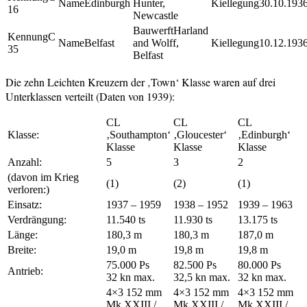
Edinburgh
Hunter,
30.10.193
16
Newcastle
Harland
C
Belfast
and Wolff,
10.12.193
35
Belfast
Die zehn Leichten Kreuzern der ‚Town‘ Klasse waren auf drei
Unterklassen verteilt (Daten von 1939):
CL
CL
CL
Klasse:
‚Southampton‘
‚Gloucester‘
‚Edinburgh‘
Klasse
Klasse
Klasse
Anzahl:
5
3
2
(davon im Krieg
(1)
(2)
(1)
verloren:)
Einsatz:
1937 – 1959
1938 – 1952
1939 – 1963
Verdrängung:
11.540 ts
11.930 ts
13.175 ts
Länge:
180,3 m
180,3 m
187,0 m
Breite:
19,0 m
19,8 m
19,8 m
75.000 Ps
82.500 Ps
80.000 Ps
Antrieb:
32 kn max.
32,5 kn max.
32 kn max.
4×3 152 mm
4×3 152 mm
4×3 152 mm
Mk XXIII /
Mk XXIII /
Mk XXIII /