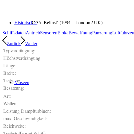
C 35 ‚Belfast‘ (1994 – London / UK)
Historisches
Schiffsdaten
Antrieb
Sensoren
Eloka
Bewaffnung
Panzerung
Luftfahrze
Zurück
Weiter
Typverdrängung:
Höchstverdrängung:
Länge:
Breite:
Tiefgang:
Museen
Besatzung:
Art:
Wellen:
Leistung Dampfturbinen:
max. Geschwindigkeit:
Reichweite:
Treibstoffvorrat Schiff: