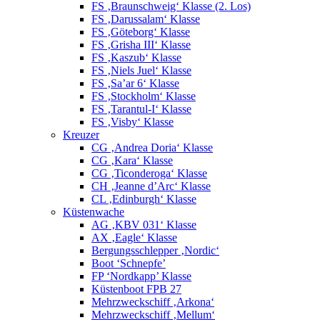
FS ‚Braunschweig‘ Klasse (2. Los)
FS ‚Darussalam‘ Klasse
FS ‚Göteborg‘ Klasse
FS ‚Grisha III‘ Klasse
FS ‚Kaszub‘ Klasse
FS ‚Niels Juel‘ Klasse
FS ‚Sa’ar 6‘ Klasse
FS ‚Stockholm‘ Klasse
FS ‚Tarantul-I‘ Klasse
FS ‚Visby‘ Klasse
Kreuzer
CG ‚Andrea Doria‘ Klasse
CG ‚Kara‘ Klasse
CG ‚Ticonderoga‘ Klasse
CH ‚Jeanne d’Arc‘ Klasse
CL ‚Edinburgh‘ Klasse
Küstenwache
AG ‚KBV 031‘ Klasse
AX ‚Eagle‘ Klasse
Bergungsschlepper ‚Nordic‘
Boot ‘Schnepfe’
FP ‘Nordkapp’ Klasse
Küstenboot FPB 27
Mehrzweckschiff ‚Arkona‘
Mehrzweckschiff ‚Mellum‘