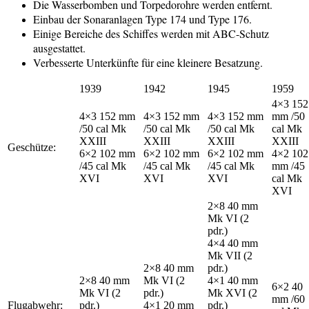
Die Wasserbomben und Torpedorohre werden entfernt.
Einbau der Sonaranlagen Type 174 und Type 176.
Einige Bereiche des Schiffes werden mit ABC-Schutz
ausgestattet.
Verbesserte Unterkünfte für eine kleinere Besatzung.
1939
1942
1945
1959
4×3 152
4×3 152 mm
4×3 152 mm
4×3 152 mm
mm /50
/50 cal Mk
/50 cal Mk
/50 cal Mk
cal Mk
XXIII
XXIII
XXIII
XXIII
Geschütze:
6×2 102 mm
6×2 102 mm
6×2 102 mm
4×2 102
/45 cal Mk
/45 cal Mk
/45 cal Mk
mm /45
XVI
XVI
XVI
cal Mk
XVI
2×8 40 mm
Mk VI (2
pdr.)
4×4 40 mm
Mk VII (2
2×8 40 mm
pdr.)
2×8 40 mm
Mk VI (2
4×1 40 mm
6×2 40
Mk VI (2
pdr.)
Mk XVI (2
mm /60
Flugabwehr:
pdr.)
4×1 20 mm
pdr.)