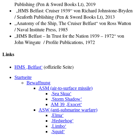
Publishing (Pen & Sword Books Lt), 2019
„HMS Belfast: Cruiser 1939“ von Richard Johnstone-Bryden
/ Seaforth Publishing (Pen & Sword Books Lt), 2013
„Anatomy of the Ship, The Cruiser Belfast“ von Ross Watton
/ Naval Institute Press, 1985
„HMS Belfast – In Trust for the Nation 1939 – 1972“ von
John Wingate / Profile Publications, 1972
Links
HMS ‚Belfast‘
(offizielle Seite)
Startseite
Bewaffnung
ASM (air-to-surface missile)
‚Sea Skua‘
‚Storm Shadow‘
AM 39 ‚Exocet‘
ASW (anti-submarine warfare)
‚Elma‘
‚Hedgehog‘
‚Limbo‘
‚Squid‘